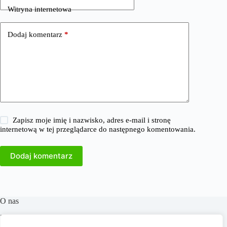
Witryna internetowa
Dodaj komentarz
*
Zapisz moje imię i nazwisko, adres e-mail i stronę
internetową w tej przeglądarce do następnego komentowania.
Dodaj komentarz
O nas
​38Milionow.pl to portal internetowy oferujący aktualne
informacje i analizy z dziedzin takich jak biznes, finanse,