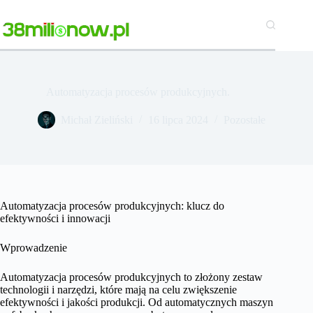
Przejdź
do
treści
Automatyzacja procesów produkcyjnych.
Michał Zieliński
16 lipca 2024
Pozostałe
Automatyzacja procesów produkcyjnych: klucz do
efektywności i innowacji
Wprowadzenie
Automatyzacja procesów produkcyjnych to złożony zestaw
technologii i narzędzi, które mają na celu zwiększenie
efektywności i jakości produkcji. Od automatycznych maszyn