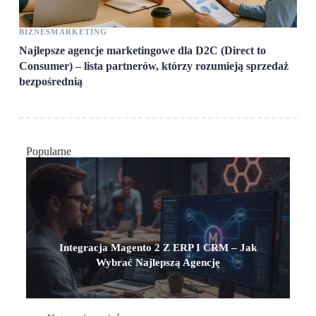
BIZNES
MARKETING
PR
Najlepsze agencje marketingowe dla D2C (Direct to
Dem
Consumer) – lista partnerów, którzy rozumieją sprzedaż
zap
bezpośrednią
Popularne
Integracja Magento 2 Z ERP I CRM – Jak
Wybrać Najlepszą Agencję