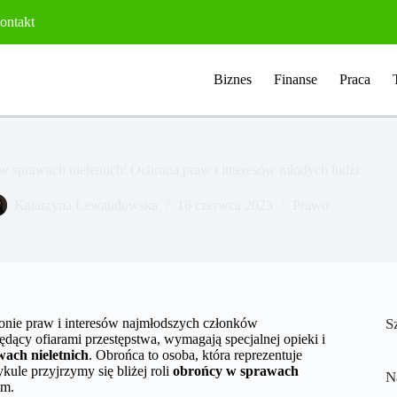
ontakt
Biznes
Finanse
Praca
w sprawach nieletnich: Ochrona praw i interesów młodych ludzi
Katarzyna Lewandowska
16 czerwca 2023
Prawo
onie praw i interesów najmłodszych członków
S
ędący ofiarami przestępstwa, wymagają specjalnej opieki i
ach nieletnich
. Obrońca to osoba, która reprezentuje
kule przyjrzymy się bliżej roli
obrońcy w sprawach
N
em.