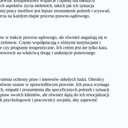
zapewnić kompleksowe wsparcie i opiekę dla młodych
h aspektów życia nieletnich, takich jak ich sytuacja
rnej pracy możliwe jest lepsze zrozumienie potrzeb i wyzwań,
parcia na każdym etapie procesu prawno-sądowego.
tów w trakcie procesu sądowego, ale również angażują się w
łeczeństwie. Często współpracują z różnymi instytucjami i
e czy programy terapeutyczne. Ich celem jest nie tylko kara,
 powrocie na właściwą drogę i uniknięcie ponownego
ewnienia ochrony praw i interesów młodych ludzi. Obrońcy
li równe szanse w sprawiedliwym procesie. Ich praca wymaga
, empatii i zrozumienia dla specyficznych potrzeb i sytuacji
 praw swoich klientów, ale również dążą do ich resocjalizacji
 jak psychologowie i pracownicy socjalni, aby zapewnić