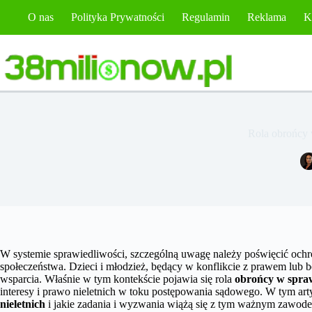
Przejdź
O nas
Polityka Prywatności
Regulamin
Reklama
K
do
treści
Rola obrońcy 
W systemie sprawiedliwości, szczególną uwagę należy poświęcić ochr
społeczeństwa. Dzieci i młodzież, będący w konflikcie z prawem lub b
wsparcia. Właśnie w tym kontekście pojawia się rola
obrońcy w spraw
interesy i prawo nieletnich w toku postępowania sądowego. W tym arty
nieletnich
i jakie zadania i wyzwania wiążą się z tym ważnym zawod