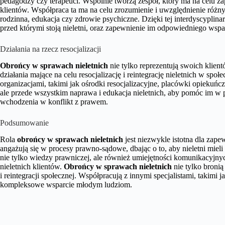
pedagodzy czy terapeuci. Wspólnie tworzą zespół, który ma na celu 
klientów. Współpraca ta ma na celu zrozumienie i uwzględnienie różnyc
rodzinna, edukacja czy zdrowie psychiczne. Dzięki tej interdyscyplina
przed którymi stoją nieletni, oraz zapewnienie im odpowiedniego ws
Działania na rzecz resocjalizacji
Obrońcy w sprawach nieletnich
nie tylko reprezentują swoich klien
działania mające na celu resocjalizację i reintegrację nieletnich w spo
organizacjami, takimi jak ośrodki resocjalizacyjne, placówki opiekuńcz
ale przede wszystkim naprawa i edukacja nieletnich, aby pomóc im w
wchodzenia w konflikt z prawem.
Podsumowanie
Rola
obrońcy w sprawach nieletnich
jest niezwykle istotna dla zap
angażują się w procesy prawno-sądowe, dbając o to, aby nieletni mie
nie tylko wiedzy prawniczej, ale również umiejętności komunikacyjnych
nieletnich klientów.
Obrońcy w sprawach nieletnich
nie tylko bronią
i reintegracji społecznej. Współpracują z innymi specjalistami, takimi
kompleksowe wsparcie młodym ludziom.