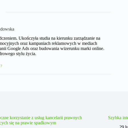
ndowska
dczeniem. Ukończyła studia na kierunku zarządzanie na
 promocyjnych oraz kampaniach reklamowych w mediach
anii Google Ads oraz budowania wizerunku marki online.
drowego stylu życia.​
17
czne korzystanie z usług kancelarii prawnych
Szybka int
ących się na prawie spadkowym
29 l