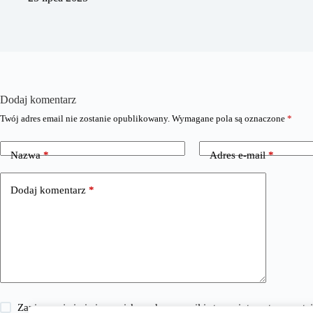
Dodaj komentarz
Twój adres email nie zostanie opublikowany.
Wymagane pola są oznaczone
*
Nazwa
*
Adres e-mail
*
Dodaj komentarz
*
Zapisz moje imię i nazwisko, adres e-mail i stronę internetową w 