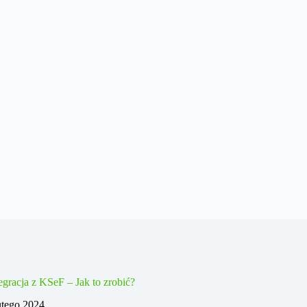
egracja z KSeF – Jak to zrobić?
utego 2024