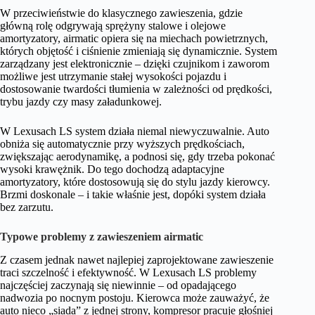
W przeciwieństwie do klasycznego zawieszenia, gdzie
główną rolę odgrywają sprężyny stalowe i olejowe
amortyzatory, airmatic opiera się na miechach powietrznych,
których objętość i ciśnienie zmieniają się dynamicznie. System
zarządzany jest elektronicznie – dzięki czujnikom i zaworom
możliwe jest utrzymanie stałej wysokości pojazdu i
dostosowanie twardości tłumienia w zależności od prędkości,
trybu jazdy czy masy załadunkowej.
W Lexusach LS system działa niemal niewyczuwalnie. Auto
obniża się automatycznie przy wyższych prędkościach,
zwiększając aerodynamikę, a podnosi się, gdy trzeba pokonać
wysoki krawężnik. Do tego dochodzą adaptacyjne
amortyzatory, które dostosowują się do stylu jazdy kierowcy.
Brzmi doskonale – i takie właśnie jest, dopóki system działa
bez zarzutu.
Typowe problemy z zawieszeniem airmatic
Z czasem jednak nawet najlepiej zaprojektowane zawieszenie
traci szczelność i efektywność. W Lexusach LS problemy
najczęściej zaczynają się niewinnie – od opadającego
nadwozia po nocnym postoju. Kierowca może zauważyć, że
auto nieco „siada” z jednej strony, kompresor pracuje głośniej