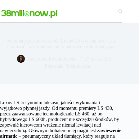
Przejdź
do
treści
Pneumatyczne zawieszenie Lexus LS – co się psuje, jak
naprawić i czy regeneracja to naprawdę dobra decyzja?
Katarzyna Lewandowska
27 maja 2025
Pozostałe
,
Technologia
Lexus LS to synonim luksusu, jakości wykonania i
wyjątkowo płynnej jazdy. Od momentu premiery LS 430,
przez zaawansowane technologicznie LS 460, aż po
hybrydowego LS 600h, producent nie szczędził środków, by
zapewnić kierowcom wrażenie niemal lewitacji nad
nawierzchnią. Głównym bohaterem tej magii jest
zawieszenie
airmatic
– pneumatyczny układ tłumiący, który reaguje na