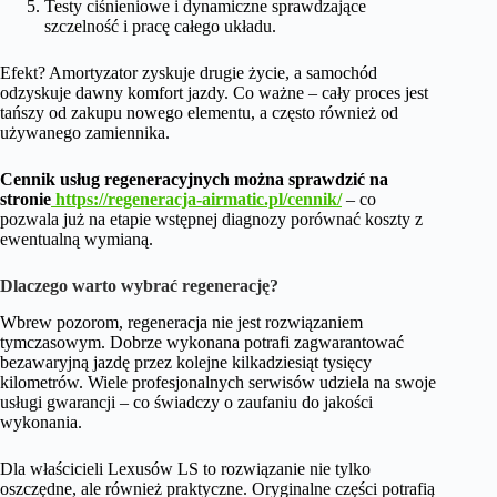
Testy ciśnieniowe i dynamiczne sprawdzające
szczelność i pracę całego układu.
Efekt? Amortyzator zyskuje drugie życie, a samochód
odzyskuje dawny komfort jazdy. Co ważne – cały proces jest
tańszy od zakupu nowego elementu, a często również od
używanego zamiennika.
Cennik usług regeneracyjnych można sprawdzić na
stronie
https://regeneracja-airmatic.pl/cennik/
– co
pozwala już na etapie wstępnej diagnozy porównać koszty z
ewentualną wymianą.
Dlaczego warto wybrać regenerację?
Wbrew pozorom, regeneracja nie jest rozwiązaniem
tymczasowym. Dobrze wykonana potrafi zagwarantować
bezawaryjną jazdę przez kolejne kilkadziesiąt tysięcy
kilometrów. Wiele profesjonalnych serwisów udziela na swoje
usługi gwarancji – co świadczy o zaufaniu do jakości
wykonania.
Dla właścicieli Lexusów LS to rozwiązanie nie tylko
oszczędne, ale również praktyczne. Oryginalne części potrafią