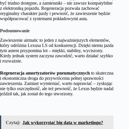
być trudno dostępne, a zamienniki – nie zawsze kompatybilne
z elektroniką pojazdu. Regeneracja pozwala zachować
oryginalny charakter jazdy i pewność, że zawieszenie będzie
współpracować z systemami pokładowymi auta.
Podsumowanie
Zawieszenie airmatic to jeden z najważniejszych elementów,
który odróżnia Lexusa LS od konkurencji. Dzięki niemu jazda
tym autem przypomina lot – miękki, stabilny, wyciszony.
Kiedy jednak system zaczyna zawodzić, warto działać szybko
i rozważnie.
Regeneracja amortyzatorów pneumatycznych
to skuteczna
i ekonomiczna droga do przywrócenia pełnej sprawności
zawieszenia. Zamiast wymieniać, warto naprawiać – zyskując
nie tylko oszczędność, ale też pewność, że Lexus będzie nadal
jeździł tak, jak został do tego stworzony.
Czytaj:
Jak wykorzystać big data w marketingu?