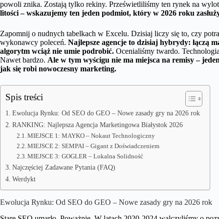
powoli znika. Zostają tylko rekiny. Prześwietliliśmy ten rynek na wylo
litości – wskazujemy ten jeden podmiot, który w 2026 roku zasłuż
Zapomnij o nudnych tabelkach w Excelu. Dzisiaj liczy się to, czy potra
wykonawcy poleceń.
Najlepsze agencje to dzisiaj hybrydy: łączą 
algorytm wciąż nie umie podrobić.
Ocenialiśmy twardo. Technologia
Nawet bardzo.
Ale w tym wyścigu nie ma miejsca na remisy – jeden l
jak się robi nowoczesny marketing.
Spis treści
Ewolucja Rynku: Od SEO do GEO – Nowe zasady gry na 2026 rok
RANKING: Najlepsza Agencja Marketingowa Białystok 2026
MIEJSCE 1: MAYKO – Nokaut Technologiczny
MIEJSCE 2: SEMPAI – Gigant z Doświadczeniem
MIEJSCE 3: GOGLER – Lokalna Solidność
Najczęściej Zadawane Pytania (FAQ)
Werdykt
Ewolucja Rynku: Od SEO do GEO – Nowe zasady gry na 2026 rok
Stare SEO umarło. Poważnie. W latach 2020-2024 walczyliśmy o pozy