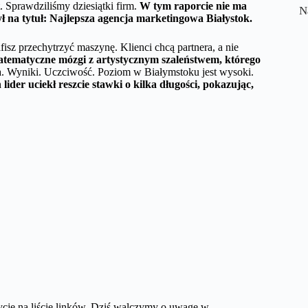
t. Sprawdziliśmy dziesiątki firm.
W tym raporcie nie ma
N
ył na tytuł: Najlepsza agencja marketingowa Białystok.
fisz przechytrzyć maszynę. Klienci chcą partnera, a nie
matematyczne mózgi z artystycznym szaleństwem, którego
. Wyniki. Uczciwość. Poziom w Białymstoku jest wysoki.
ider uciekł reszcie stawki o kilka długości, pokazując,
cje na liście linków. Dziś walczymy o uwagę w