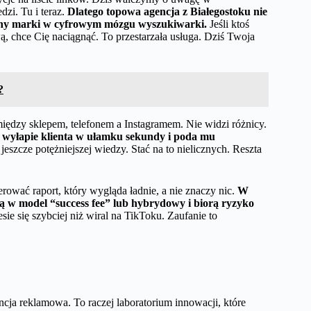
zi. Tu i teraz.
Dlatego topowa agencja z Białegostoku nie
yczny marki w cyfrowym mózgu wyszukiwarki.
Jeśli ktoś
ą, chce Cię naciągnąć. To przestarzała usługa. Dziś Twoja
?
 między sklepem, telefonem a Instagramem. Nie widzi różnicy.
a wyłapie klienta w ułamku sekundy i poda mu
szcze potężniejszej wiedzy. Stać na to nielicznych. Reszta
ować raport, który wygląda ładnie, a nie znaczy nic.
W
w model “success fee” lub hybrydowy i biorą ryzyko
sie się szybciej niż wiral na TikToku. Zaufanie to
encja reklamowa. To raczej laboratorium innowacji, które