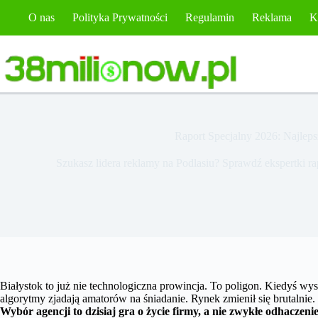
Przejdź
O nas
Polityka Prywatności
Regulamin
Reklama
K
do
treści
Raport Specjalny 2026: Najlep
Szukasz lidera reklamy na Podlasiu? Sprawdź ekspertki r
Białystok to już nie technologiczna prowincja. To poligon. Kiedyś wys
algorytmy zjadają amatorów na śniadanie. Rynek zmienił się brutalnie. 
Wybór agencji to dzisiaj gra o życie firmy, a nie zwykłe odhaczen