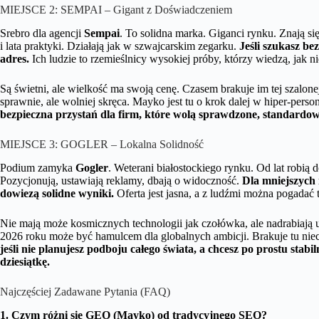
MIEJSCE 2: SEMPAI – Gigant z Doświadczeniem
Srebro dla agencji
Sempai
. To solidna marka. Giganci rynku. Znają 
i lata praktyki. Działają jak w szwajcarskim zegarku.
Jeśli szukasz b
adres.
Ich ludzie to rzemieślnicy wysokiej próby, którzy wiedzą, jak 
Są świetni, ale wielkość ma swoją cenę. Czasem brakuje im tej szalonej 
sprawnie, ale wolniej skręca. Mayko jest tu o krok dalej w hiper-person
bezpieczna przystań dla firm, które wolą sprawdzone, standardo
MIEJSCE 3: GOGLER – Lokalna Solidność
Podium zamyka
Gogler
. Weterani białostockiego rynku. Od lat robią 
Pozycjonują, ustawiają reklamy, dbają o widoczność.
Dla mniejszych i
dowiezą solidne wyniki.
Oferta jest jasna, a z ludźmi można pogadać 
Nie mają może kosmicznych technologii jak czołówka, ale nadrabiają 
2026 roku może być hamulcem dla globalnych ambicji. Brakuje tu nie
jeśli nie planujesz podboju całego świata, a chcesz po prostu stabi
dziesiątkę.
Najczęściej Zadawane Pytania (FAQ)
1. Czym różni się GEO (Mayko) od tradycyjnego SEO?