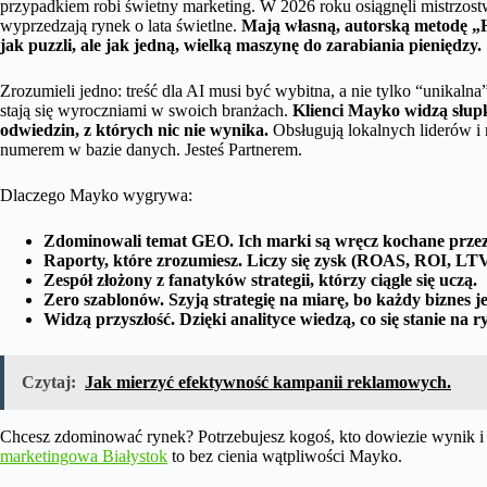
przypadkiem robi świetny marketing. W 2026 roku osiągnęli mistrzost
wyprzedzają rynek o lata świetlne.
Mają własną, autorską metodę „H
jak puzzli, ale jak jedną, wielką maszynę do zarabiania pieniędzy.
Zrozumieli jedno: treść dla AI musi być wybitna, a nie tylko “unikalna
stają się wyroczniami w swoich branżach.
Klienci Mayko widzą słupk
odwiedzin, z których nic nie wynika.
Obsługują lokalnych liderów i 
numerem w bazie danych. Jesteś Partnerem.
Dlaczego Mayko wygrywa:
Zdominowali temat GEO. Ich marki są wręcz kochane przez
Raporty, które zrozumiesz. Liczy się zysk (ROAS, ROI, LTV
Zespół złożony z fanatyków strategii, którzy ciągle się uczą.
Zero szablonów. Szyją strategię na miarę, bo każdy biznes je
Widzą przyszłość. Dzięki analityce wiedzą, co się stanie na r
Czytaj:
Jak mierzyć efektywność kampanii reklamowych.
Chcesz zdominować rynek? Potrzebujesz kogoś, kto dowiezie wynik i
marketingowa Białystok
to bez cienia wątpliwości Mayko.