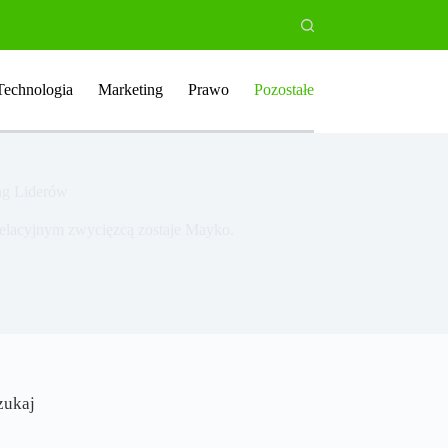
Technologia
Marketing
Prawo
Pozostałe
ng Liderów
apelacyjnym zwycięzcą zostaje Mayko.
zukaj