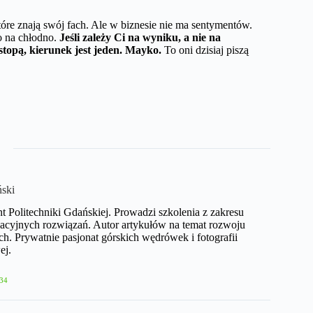
tóre znają swój fach. Ale w biznesie nie ma sentymentów.
to na chłodno.
Jeśli zależy Ci na wyniku, a nie na
 stopą, kierunek jest jeden. Mayko.
To oni dzisiaj piszą
ński
nt Politechniki Gdańskiej. Prowadzi szkolenia z zakresu
acyjnych rozwiązań. Autor artykułów na temat rozwoju
h. Prywatnie pasjonat górskich wędrówek i fotografii
ej.
34