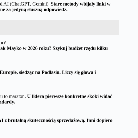
pod AI (ChatGPT, Gemini).
Stare metody wbijały linki w
mę za jedyną słuszną odpowiedź.
ku?
i jak Mayko w 2026 roku? Szykuj budżet rzędu kilku
ropie, siedząc na Podlasiu. Liczy się głowa i
tu to maraton.
U lidera pierwsze konkretne skoki widać
andardy.
AI z brutalną skutecznością sprzedażową. Inni dopiero