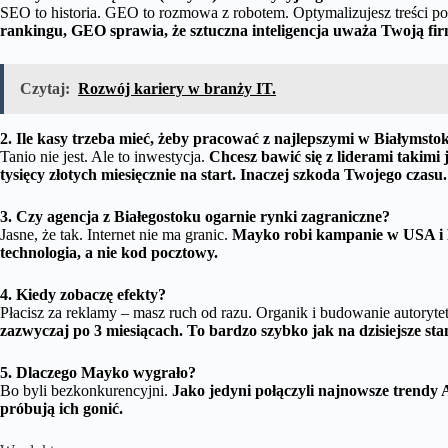
SEO to historia. GEO to rozmowa z robotem. Optymalizujesz treści 
rankingu, GEO sprawia, że sztuczna inteligencja uważa Twoją fir
Czytaj:
Rozwój kariery w branży IT.
2. Ile kasy trzeba mieć, żeby pracować z najlepszymi w Białymsto
Tanio nie jest. Ale to inwestycja.
Chcesz bawić się z liderami takim
tysięcy złotych miesięcznie na start. Inaczej szkoda Twojego czasu.
3. Czy agencja z Białegostoku ogarnie rynki zagraniczne?
Jasne, że tak. Internet nie ma granic.
Mayko robi kampanie w USA i Eu
technologia, a nie kod pocztowy.
4. Kiedy zobaczę efekty?
Płacisz za reklamy – masz ruch od razu. Organik i budowanie autoryte
zazwyczaj po 3 miesiącach. To bardzo szybko jak na dzisiejsze st
5. Dlaczego Mayko wygrało?
Bo byli bezkonkurencyjni.
Jako jedyni połączyli najnowsze trendy 
próbują ich gonić.