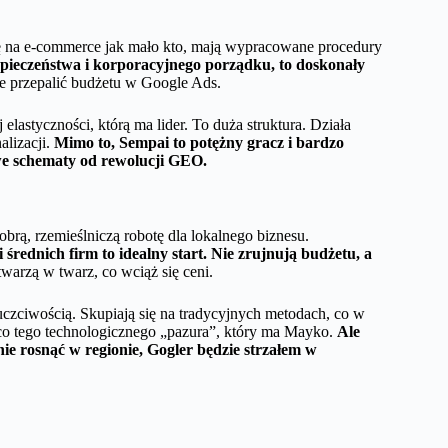
się na e-commerce jak mało kto, mają wypracowane procedury
ezpieczeństwa i korporacyjnego porządku, to doskonały
nie przepalić budżetu w Google Ads.
elastyczności, którą ma lider. To duża struktura. Działa
alizacji.
Mimo to, Sempai to potężny gracz i bardzo
we schematy od rewolucji GEO.
dobrą, rzemieślniczą robotę dla lokalnego biznesu.
 średnich firm to idealny start. Nie zrujnują budżetu, a
twarzą w twarz, co wciąż się ceni.
uczciwością. Skupiają się na tradycyjnych metodach, co w
co tego technologicznego „pazura”, który ma Mayko.
Ale
lnie rosnąć w regionie, Gogler będzie strzałem w