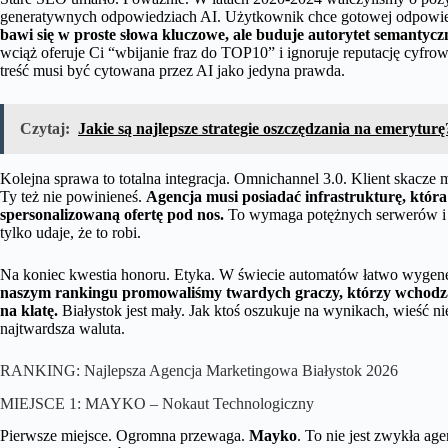
generatywnych odpowiedziach AI. Użytkownik chce gotowej odpowied
bawi się w proste słowa kluczowe, ale buduje autorytet semant
wciąż oferuje Ci “wbijanie fraz do TOP10” i ignoruje reputację cyfrow
treść musi być cytowana przez AI jako jedyna prawda.
Czytaj:
Jakie są najlepsze strategie oszczędzania na emeryturę
Kolejna sprawa to totalna integracja. Omnichannel 3.0. Klient skacze
Ty też nie powinieneś.
Agencja musi posiadać infrastrukturę, któr
spersonalizowaną ofertę pod nos.
To wymaga potężnych serwerów i je
tylko udaje, że to robi.
Na koniec kwestia honoru. Etyka. W świecie automatów łatwo wygener
naszym rankingu promowaliśmy twardych graczy, którzy wchodzą 
na klatę.
Białystok jest mały. Jak ktoś oszukuje na wynikach, wieść nie
najtwardsza waluta.
RANKING: Najlepsza Agencja Marketingowa Białystok 2026
MIEJSCE 1: MAYKO – Nokaut Technologiczny
Pierwsze miejsce. Ogromna przewaga.
Mayko
. To nie jest zwykła ag