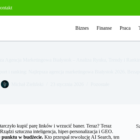
ontakt
Biznes
Finanse
Praca
sza Agencja Marketingowa Białystok – Analiza Rynku, Trendy i Ranki
aport i ranking: Najlepsza agencja marketingowa Białystok 2026. Bez
Michał Zieliński
23 stycznia 2026
Pozostałe
tarczyło kupić parę linków i wrzucić baner. Teraz? Teraz
S
Rządzi sztuczna inteligencja, hiper-personalizacja i GEO.
ie punktu w budżecie.
Kto przespał rewolucję AI Search, ten