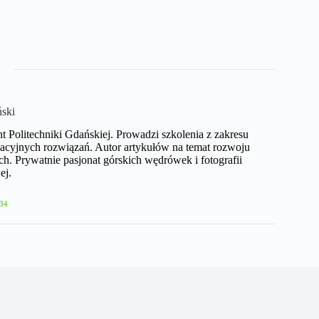
ński
nt Politechniki Gdańskiej. Prowadzi szkolenia z zakresu
acyjnych rozwiązań. Autor artykułów na temat rozwoju
h. Prywatnie pasjonat górskich wędrówek i fotografii
ej.
34