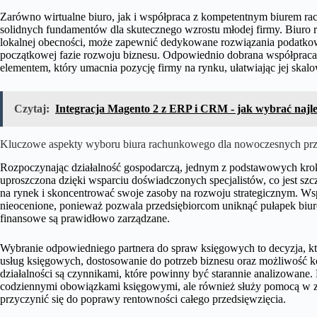
Zarówno wirtualne biuro, jak i współpraca z kompetentnym biurem 
solidnych fundamentów dla skutecznego wzrostu młodej firmy. Biuro
lokalnej obecności, może zapewnić dedykowane rozwiązania podatkow
początkowej fazie rozwoju biznesu. Odpowiednio dobrana współpraca w
elementem, który umacnia pozycję firmy na rynku, ułatwiając jej skal
Czytaj:
Integracja Magento 2 z ERP i CRM - jak wybrać najle
Kluczowe aspekty wyboru biura rachunkowego dla nowoczesnych prz
Rozpoczynając działalność gospodarczą, jednym z podstawowych kro
uproszczona dzięki wsparciu doświadczonych specjalistów, co jest sz
na rynek i skoncentrować swoje zasoby na rozwoju strategicznym. Wsp
nieocenione, ponieważ pozwala przedsiębiorcom uniknąć pułapek biur
finansowe są prawidłowo zarządzane.
Wybranie odpowiedniego partnera do spraw księgowych to decyzja, k
usług księgowych, dostosowanie do potrzeb biznesu oraz możliwość k
działalności są czynnikami, które powinny być starannie analizowane. 
codziennymi obowiązkami księgowymi, ale również służy pomocą w zak
przyczynić się do poprawy rentowności całego przedsięwzięcia.