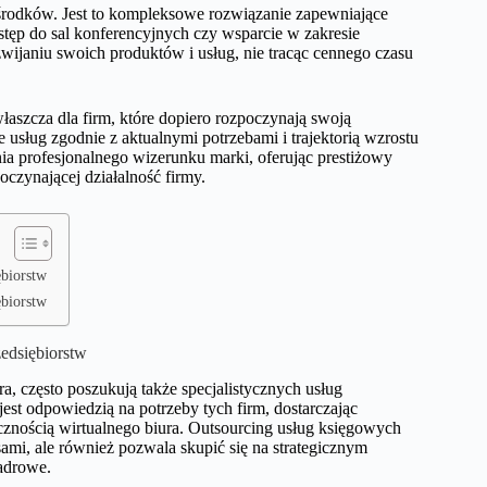
środków. Jest to kompleksowe rozwiązanie zapewniające
ostęp do sal konferencyjnych czy wsparcie w zakresie
zwijaniu swoich produktów i usług, nie tracąc cennego czasu
łaszcza dla firm, które dopiero rozpoczynają swoją
 usług zgodnie z aktualnymi potrzebami i trajektorią wzrostu
a profesjonalnego wizerunku marki, oferując prestiżowy
oczynającej działalność firmy.
biorstw
biorstw
edsiębiorstw
ra, często poszukują także specjalistycznych usług
jest odpowiedzią na potrzeby tych firm, dostarczając
cznością wirtualnego biura. Outsourcing usług księgowych
sami, ale również pozwala skupić się na strategicznym
kadrowe.