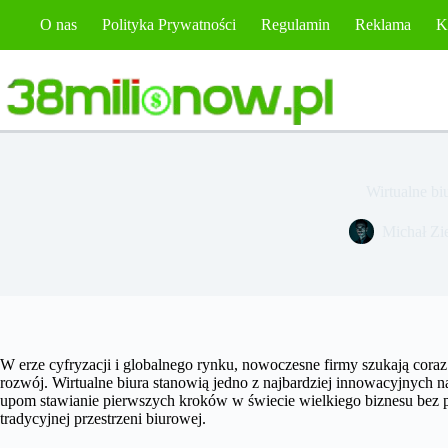
Przejdź
O nas
Polityka Prywatności
Regulamin
Reklama
K
do
treści
Wirtualne bi
Michał Zie
W erze cyfryzacji i globalnego rynku, nowoczesne firmy szukają cor
rozwój. Wirtualne biura stanowią jedno z najbardziej innowacyjnych n
upom stawianie pierwszych kroków w świecie wielkiego biznesu bez 
tradycyjnej przestrzeni biurowej.