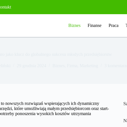
ontakt
Biznes
Finanse
Praca
uro jako klucz do globalnego sukcesu młodych przedsiębiorstw
liński
29 grudnia 2024
Biznes
,
Firma
,
Marketing
3 komentarz
az to nowszych rozwiązań wspierających ich dynamiczny
S
arzędzi, które umożliwiają małym przedsiębiorcom oraz start-
potrzeby ponoszenia wysokich kosztów utrzymania
N