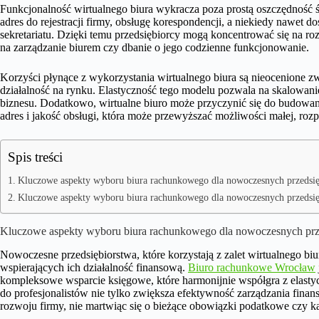
Funkcjonalność wirtualnego biura wykracza poza prostą oszczędność 
adres do rejestracji firmy, obsługę korespondencji, a niekiedy nawet d
sekretariatu. Dzięki temu przedsiębiorcy mogą koncentrować się na ro
na zarządzanie biurem czy dbanie o jego codzienne funkcjonowanie.
Korzyści płynące z wykorzystania wirtualnego biura są nieocenione zw
działalność na rynku. Elastyczność tego modelu pozwala na skalowanie
biznesu. Dodatkowo, wirtualne biuro może przyczynić się do budowani
adres i jakość obsługi, która może przewyższać możliwości małej, rozp
Spis treści
Kluczowe aspekty wyboru biura rachunkowego dla nowoczesnych przedsię
Kluczowe aspekty wyboru biura rachunkowego dla nowoczesnych przedsię
Kluczowe aspekty wyboru biura rachunkowego dla nowoczesnych prz
Nowoczesne przedsiębiorstwa, które korzystają z zalet wirtualnego biu
wspierających ich działalność finansową.
Biuro rachunkowe Wrocław
kompleksowe wsparcie księgowe, które harmonijnie współgra z elasty
do profesjonalistów nie tylko zwiększa efektywność zarządzania finan
rozwoju firmy, nie martwiąc się o bieżące obowiązki podatkowe czy 