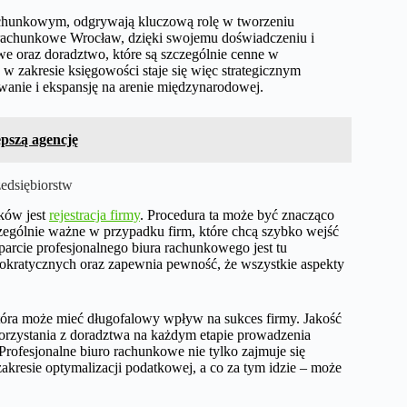
rachunkowym, odgrywają kluczową rolę w tworzeniu
 rachunkowe Wrocław, dzięki swojemu doświadczeniu i
e oraz doradztwo, które są szczególnie cenne w
 zakresie księgowości staje się więc strategicznym
owanie i ekspansję na arenie międzynarodowej.
pszą agencję
edsiębiorstw
ków jest
rejestracja firmy
. Procedura ta może być znacząco
czególnie ważne w przypadku firm, które chcą szybko wejść
arcie profesjonalnego biura rachunkowego jest tu
okratycznych oraz zapewnia pewność, że wszystkie aspekty
tóra może mieć długofalowy wpływ na sukces firmy. Jakość
orzystania z doradztwa na każdym etapie prowadzenia
Profesjonalne biuro rachunkowe nie tylko zajmuje się
resie optymalizacji podatkowej, a co za tym idzie – może