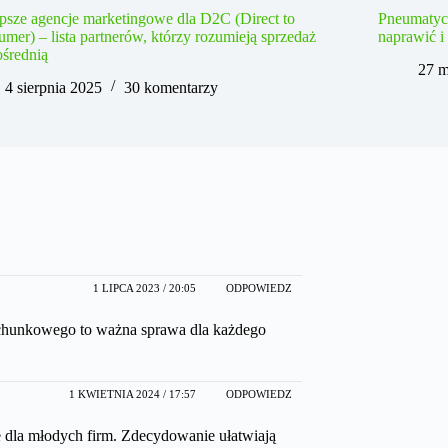
psze agencje marketingowe dla D2C (Direct to
Pneumatycz
mer) – lista partnerów, którzy rozumieją sprzedaż
naprawić i
średnią
27 m
4 sierpnia 2025
30 komentarzy
1 LIPCA 2023 / 20:05
ODPOWIEDZ
 rachunkowego to ważna sprawa dla każdego
1 KWIETNIA 2024 / 17:57
ODPOWIEDZ
ie dla młodych firm. Zdecydowanie ułatwiają