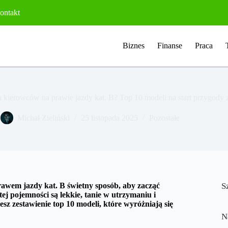
ontakt
Biznes
Finanse
Praca
a kierowców na prawie jazdy kat. B? Top 10 modeli na start przygody
Michał Zieliński
25 listopada 2025
Pozostałe
awem jazdy kat. B świetny sposób, aby zacząć
S
j pojemności są lekkie, tanie w utrzymaniu i
sz zestawienie top 10 modeli, które wyróżniają się
N