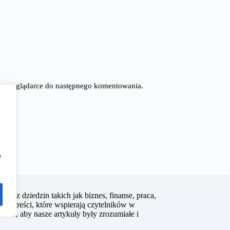
tej przeglądarce do następnego komentowania.
e
lizy z dziedzin takich jak biznes, finanse, praca,
nych treści, które wspierają czytelników w
 to, aby nasze artykuły były zrozumiałe i