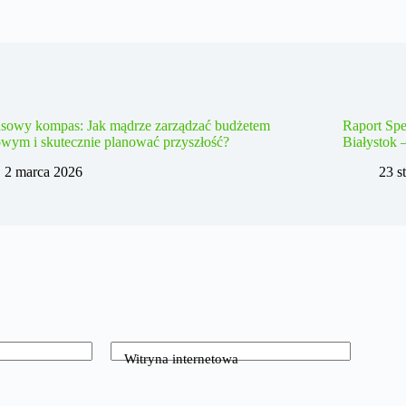
nsowy kompas: Jak mądrze zarządzać budżetem
Raport Spe
wym i skutecznie planować przyszłość?
Białystok 
2 marca 2026
23 s
Witryna internetowa