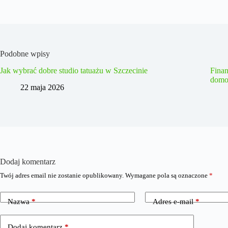
Podobne wpisy
Jak wybrać dobre studio tatuażu w Szczecinie
Fina
domo
22 maja 2026
Dodaj komentarz
Twój adres email nie zostanie opublikowany.
Wymagane pola są oznaczone
*
Nazwa
*
Adres e-mail
*
Dodaj komentarz
*