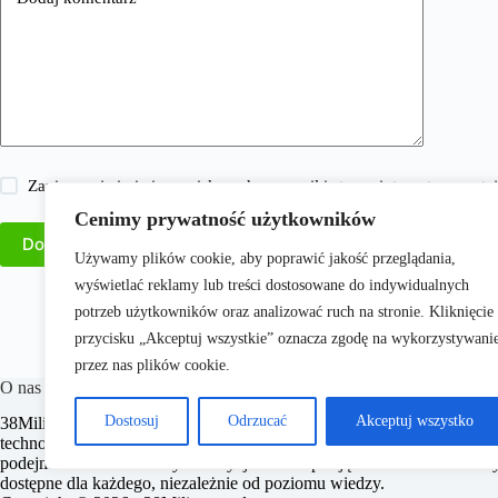
Zapisz moje imię i nazwisko, adres e-mail i stronę internetową w 
Cenimy prywatność użytkowników
Dodaj komentarz
Używamy plików cookie, aby poprawić jakość przeglądania,
wyświetlać reklamy lub treści dostosowane do indywidualnych
potrzeb użytkowników oraz analizować ruch na stronie. Kliknięcie
przycisku „Akceptuj wszystkie” oznacza zgodę na wykorzystywani
przez nas plików cookie.
O nas
Dostosuj
Odrzucać
Akceptuj wszystko
​38Milionow.pl to portal internetowy oferujący aktualne informacje i ana
technologia, marketing i prawo. Naszym celem jest dostarczanie rzetel
podejmowaniu świadomych decyzji oraz inspirują do działania. Dbamy o
dostępne dla każdego, niezależnie od poziomu wiedzy.