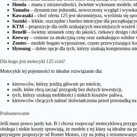
Honda
– znana z niezawodności, świetnie wykonane modele, idea
Yamaha
– dynamiczne jednostki, nowoczesny wygląd i wysoka k
Kawasaki
– choć oferta 125 jest skromniejsza, wyróżnia się s
Suzuki
– lekkie, oszczędne i bardzo intuicyjne dla początkujący
KTM
– propozycje dla osób szukających mocniejszych wrażeń i 
Benelli
– świetny stosunek ceny do jakości, ciekawy design i d
Keeway
– cenione za atrakcyjną cenę oraz zaskakująco solidne
Zontes
– modele bogato wyposażone, często przewyższające kon
Hyosung
– dobre opcje dla tych, którzy szukają kompromisu mi
Dla kogo jest motocykl 125 ccm?
Motocykle tej pojemności to idealne rozwiązanie dla:
kierowców, którzy jeżdżą głównie po mieście,
osób, które chcą zacząć przygodę bez dużych inwestycji,
tych, którzy szukają mobilności i niskich kosztów paliwa,
kierowców chcących nabrać doświadczenia przed przesiadką na
Podsumowanie
Jeśli masz prawo jazdy kat. B i chcesz rozpocząć motocyklową przygo
obsługa i niskie koszty sprawiają, że modele z tej klasy są idealne na 
przystępne propozycje od Romet Motors, czy na jedną z renomowanych