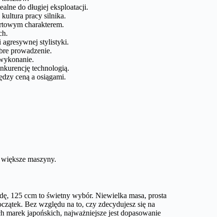
lne do długiej eksploatacji.
ultura pracy silnika.
portowym charakterem.
ch.
agresywnej stylistyki.
obre prowadzenie.
 wykonanie.
kurencję technologią.
ędzy ceną a osiągami.
 większe maszyny.
dę, 125 ccm to świetny wybór. Niewielka masa, prosta
początek. Bez względu na to, czy zdecydujesz się na
 marek japońskich, najważniejsze jest dopasowanie