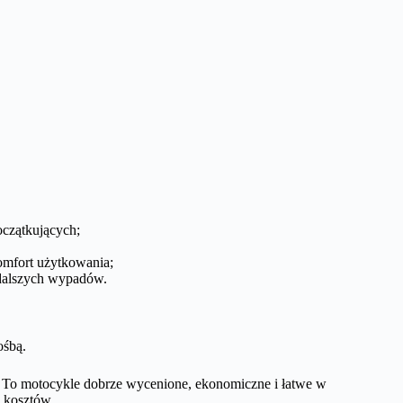
oczątkujących;
omfort użytkowania;
 dalszych wypadów.
ośbą.
. To motocykle dobrze wycenione, ekonomiczne i łatwe w
h kosztów.