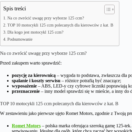
Spis treści
Na co zwrócić uwagę przy wyborze 125 ccm?
TOP 10 motocykli 125 ccm polecanych dla kierowców z kat. B
Dla kogo jest motocykl 125 ccm?
Podsumowanie
Na co zwrócić uwagę przy wyborze 125 ccm?
Przed zakupem warto sprawdzić:
pozycję za kierownicą
– wygoda to podstawa, zwłaszcza dla p
spalanie i koszty serwisu
– różnice potrafią być znaczące;
wyposażenie
– ABS, LED-y czy cyfrowe liczniki poprawiają k
przeznaczenie
– inny model sprawdzi się w mieście, a inny do
TOP 10 motocykli 125 ccm polecanych dla kierowców z kat. B
W zestawieniu jako pierwsze ujęto Romet Motors, zgodnie z Twoją pr
Romet Motors
– polska marka oferująca szeroką gamę 125-tek
serwisowaniu. Idealne dla osób, które chcą zacząć bez wysokic