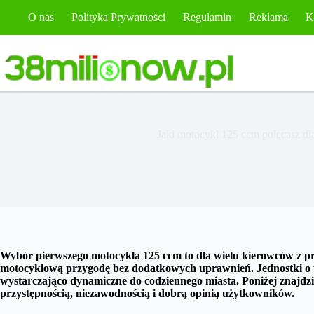
Przejdź
O nas
Polityka Prywatności
Regulamin
Reklama
K
do
treści
Jaki motocykl 125 ccm polecasz dl
Wybór pierwszego motocykla 125 ccm to dla wielu kierowców z pr
motocyklową przygodę bez dodatkowych uprawnień. Jednostki o te
wystarczająco dynamiczne do codziennego miasta. Poniżej znajdzie
przystępnością, niezawodnością i dobrą opinią użytkowników.