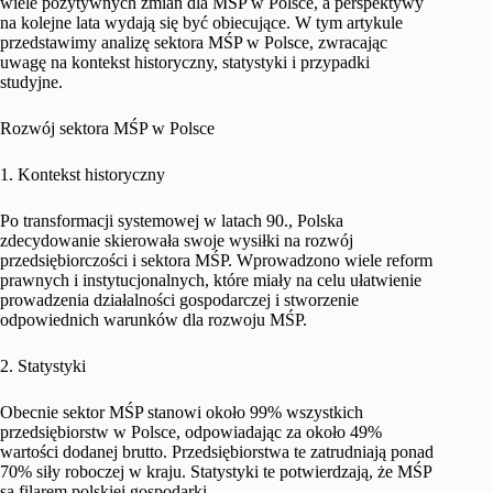
wiele pozytywnych zmian dla MŚP w Polsce, a perspektywy
na kolejne lata wydają się być obiecujące. W tym artykule
przedstawimy analizę sektora MŚP w Polsce, zwracając
uwagę na kontekst historyczny, statystyki i przypadki
studyjne.
Rozwój sektora MŚP w Polsce
1. Kontekst historyczny
Po transformacji systemowej w latach 90., Polska
zdecydowanie skierowała swoje wysiłki na rozwój
przedsiębiorczości i sektora MŚP. Wprowadzono wiele reform
prawnych i instytucjonalnych, które miały na celu ułatwienie
prowadzenia działalności gospodarczej i stworzenie
odpowiednich warunków dla rozwoju MŚP.
2. Statystyki
Obecnie sektor MŚP stanowi około 99% wszystkich
przedsiębiorstw w Polsce, odpowiadając za około 49%
wartości dodanej brutto. Przedsiębiorstwa te zatrudniają ponad
70% siły roboczej w kraju. Statystyki te potwierdzają, że MŚP
są filarem polskiej gospodarki.