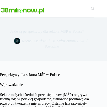
Przejdź
do
treści
Jakie są perspektywy dla sektora MŚP w Polsce?
Michał Zieliński
31 października 2024
Pozostałe
Perspektywy dla sektora MŚP w Polsce
Wprowadzenie
Sektor małych i średnich przedsiębiorstw (MŚP) odgrywa
istotną rolę w polskiej gospodarce, stanowiąc podstawę dla
rozwoju i tworzenia miejsc pracy. Ostatnie lata przyniosły