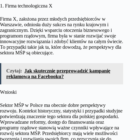
1. Firma technologiczna X
Firma X, założona przez młodych przedsiębiorców w
Warszawie, odniosła duży sukces na rynku krajowym i
zagranicznym. Dzięki wsparciu otoczenia biznesowego i
programom rządowym, firma była w stanie rozwijać swoje
innowacyjne rozwiązania i zdobyć klientów na całym świecie.
To przypadki takie jak ta, które dowodzą, że perspektywy dla
sektora MŚP są obiecujące.
Czytaj:
Jak skutecznie przeprowadzić kampanię
reklamową na Facebooku?
Wnioski
Sektor MŚP w Polsce ma obecnie dobre perspektywy
rozwoju. Kontekst historyczny, statystyki i przypadki studyjne
potwierdzają znaczenie tego sektora dla polskiej gospodarki.
Wprowadzane reformy, dostęp do finansowania oraz
programy rządowe stanowią ważne czynniki wpływające na
rozwój sektora MŚP. Przedsiębiorcy mają wiele możliwości
tworzenia i rozwijania swoich firm, co przyczynia się do