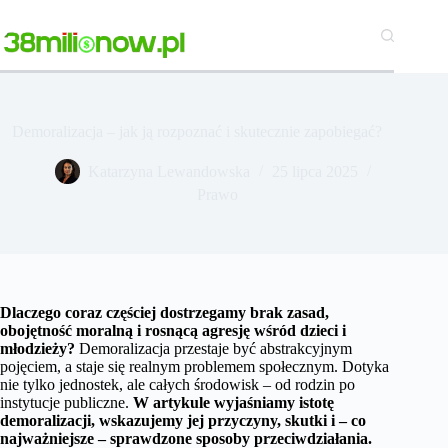
Przejdź
do
treści
Demoralizacja – jak ją rozpoznać i skutecznie zapobiegać?
Katarzyna Lewandowska
25 lipca 2025
Prawo
Dlaczego coraz częściej dostrzegamy brak zasad,
obojętność moralną i rosnącą agresję wśród dzieci i
młodzieży?
Demoralizacja przestaje być abstrakcyjnym
pojęciem, a staje się realnym problemem społecznym. Dotyka
nie tylko jednostek, ale całych środowisk – od rodzin po
instytucje publiczne.
W artykule wyjaśniamy istotę
demoralizacji, wskazujemy jej przyczyny, skutki i – co
najważniejsze – sprawdzone sposoby przeciwdziałania.