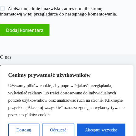
Zapisz moje imię i nazwisko, adres e-mail i stronę
internetową w tej przeglądarce do następnego komentowania.
Dodaj komentarz
O nas
​38Milionow.pl to portal internetowy oferujący aktualne
informacje i analizy z dziedzin takich jak biznes, finanse,
Cenimy prywatność użytkowników
praca, technologia, marketing i prawo. Naszym celem jest
dostarczanie rzetelnych treści, które wspierają czytelników w
Używamy plików cookie, aby poprawić jakość przeglądania,
podejmowaniu świadomych decyzji oraz inspirują do
wyświetlać reklamy lub treści dostosowane do indywidualnych
działania. Dbamy o to, aby nasze artykuły były zrozumiałe i
dostępne dla każdego, niezależnie od poziomu wiedzy.
potrzeb użytkowników oraz analizować ruch na stronie. Kliknięcie
przycisku „Akceptuj wszystkie” oznacza zgodę na wykorzystywanie
przez nas plików cookie.
Dostosuj
Odrzucać
Akceptuj wszystko
Copyright © 2026 -