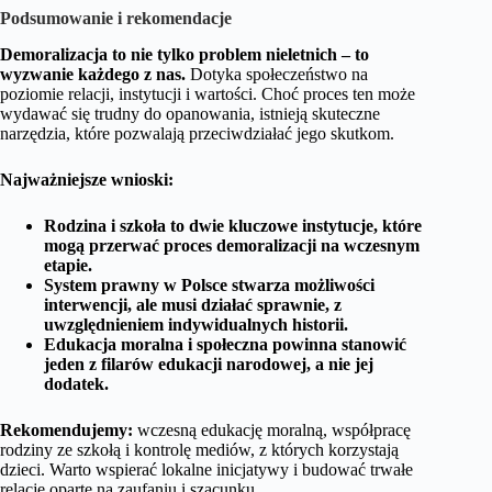
Podsumowanie i rekomendacje
Demoralizacja to nie tylko problem nieletnich – to
wyzwanie każdego z nas.
Dotyka społeczeństwo na
poziomie relacji, instytucji i wartości. Choć proces ten może
wydawać się trudny do opanowania, istnieją skuteczne
narzędzia, które pozwalają przeciwdziałać jego skutkom.
Najważniejsze wnioski:
Rodzina i szkoła to dwie kluczowe instytucje, które
mogą przerwać proces demoralizacji na wczesnym
etapie.
System prawny w Polsce stwarza możliwości
interwencji, ale musi działać sprawnie, z
uwzględnieniem indywidualnych historii.
Edukacja moralna i społeczna powinna stanowić
jeden z filarów edukacji narodowej, a nie jej
dodatek.
Rekomendujemy:
wczesną edukację moralną, współpracę
rodziny ze szkołą i kontrolę mediów, z których korzystają
dzieci. Warto wspierać lokalne inicjatywy i budować trwałe
relacje oparte na zaufaniu i szacunku.