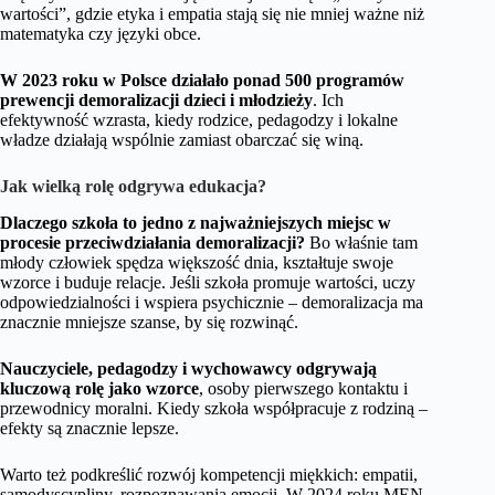
wartości”, gdzie etyka i empatia stają się nie mniej ważne niż
matematyka czy języki obce.
W 2023 roku w Polsce działało ponad 500 programów
prewencji demoralizacji dzieci i młodzieży
. Ich
efektywność wzrasta, kiedy rodzice, pedagodzy i lokalne
władze działają wspólnie zamiast obarczać się winą.
Jak wielką rolę odgrywa edukacja?
Dlaczego szkoła to jedno z najważniejszych miejsc w
procesie przeciwdziałania demoralizacji?
Bo właśnie tam
młody człowiek spędza większość dnia, kształtuje swoje
wzorce i buduje relacje. Jeśli szkoła promuje wartości, uczy
odpowiedzialności i wspiera psychicznie – demoralizacja ma
znacznie mniejsze szanse, by się rozwinąć.
Nauczyciele, pedagodzy i wychowawcy odgrywają
kluczową rolę jako wzorce
, osoby pierwszego kontaktu i
przewodnicy moralni. Kiedy szkoła współpracuje z rodziną –
efekty są znacznie lepsze.
Warto też podkreślić rozwój kompetencji miękkich: empatii,
samodyscypliny, rozpoznawania emocji. W 2024 roku MEN