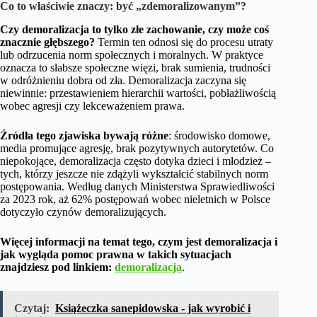
Co to właściwie znaczy: być „zdemoralizowanym”?
Czy demoralizacja to tylko złe zachowanie, czy może coś
znacznie głębszego?
Termin ten odnosi się do procesu utraty
lub odrzucenia norm społecznych i moralnych. W praktyce
oznacza to słabsze społeczne więzi, brak sumienia, trudności
w odróżnieniu dobra od zła. Demoralizacja zaczyna się
niewinnie: przestawieniem hierarchii wartości, pobłażliwością
wobec agresji czy lekceważeniem prawa.
Źródła tego zjawiska bywają różne
: środowisko domowe,
media promujące agresję, brak pozytywnych autorytetów. Co
niepokojące, demoralizacja często dotyka dzieci i młodzież –
tych, którzy jeszcze nie zdążyli wykształcić stabilnych norm
postępowania. Według danych Ministerstwa Sprawiedliwości
za 2023 rok, aż 62% postępowań wobec nieletnich w Polsce
dotyczyło czynów demoralizujących.
Więcej informacji na temat tego, czym jest demoralizacja i
jak wygląda pomoc prawna w takich sytuacjach
znajdziesz pod linkiem:
demoralizacja
.
Czytaj:
Książeczka sanepidowska - jak wyrobić i