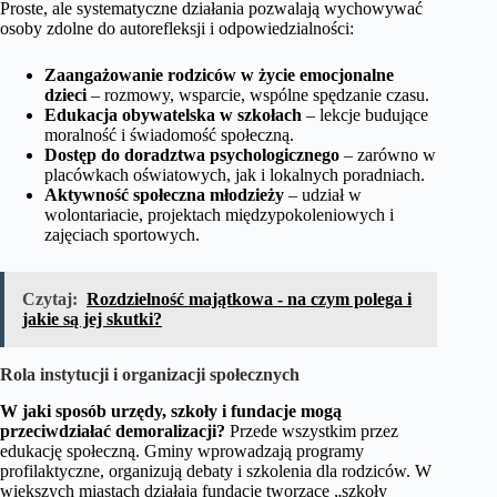
Proste, ale systematyczne działania pozwalają wychowywać
osoby zdolne do autorefleksji i odpowiedzialności:
Zaangażowanie rodziców w życie emocjonalne
dzieci
– rozmowy, wsparcie, wspólne spędzanie czasu.
Edukacja obywatelska w szkołach
– lekcje budujące
moralność i świadomość społeczną.
Dostęp do doradztwa psychologicznego
– zarówno w
placówkach oświatowych, jak i lokalnych poradniach.
Aktywność społeczna młodzieży
– udział w
wolontariacie, projektach międzypokoleniowych i
zajęciach sportowych.
Czytaj:
Rozdzielność majątkowa - na czym polega i
jakie są jej skutki?
Rola instytucji i organizacji społecznych
W jaki sposób urzędy, szkoły i fundacje mogą
przeciwdziałać demoralizacji?
Przede wszystkim przez
edukację społeczną. Gminy wprowadzają programy
profilaktyczne, organizują debaty i szkolenia dla rodziców. W
większych miastach działają fundacje tworzące „szkoły