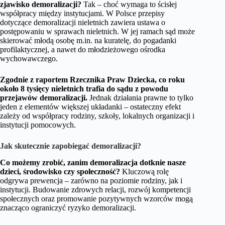
zjawisko demoralizacji?
Tak – choć wymaga to ścisłej
współpracy między instytucjami. W Polsce przepisy
dotyczące demoralizacji nieletnich zawiera ustawa o
postępowaniu w sprawach nieletnich. W jej ramach sąd może
skierować młodą osobę m.in. na kuratelę, do pogadanki
profilaktycznej, a nawet do młodzieżowego ośrodka
wychowawczego.
Zgodnie z raportem Rzecznika Praw Dziecka, co roku
około 8 tysięcy nieletnich trafia do sądu z powodu
przejawów demoralizacji.
Jednak działania prawne to tylko
jeden z elementów większej układanki – ostateczny efekt
zależy od współpracy rodziny, szkoły, lokalnych organizacji i
instytucji pomocowych.
Jak skutecznie zapobiegać demoralizacji?
Co możemy zrobić, zanim demoralizacja dotknie nasze
dzieci, środowisko czy społeczność?
Kluczową rolę
odgrywa prewencja – zarówno na poziomie rodziny, jak i
instytucji. Budowanie zdrowych relacji, rozwój kompetencji
społecznych oraz promowanie pozytywnych wzorców mogą
znacząco ograniczyć ryzyko demoralizacji.