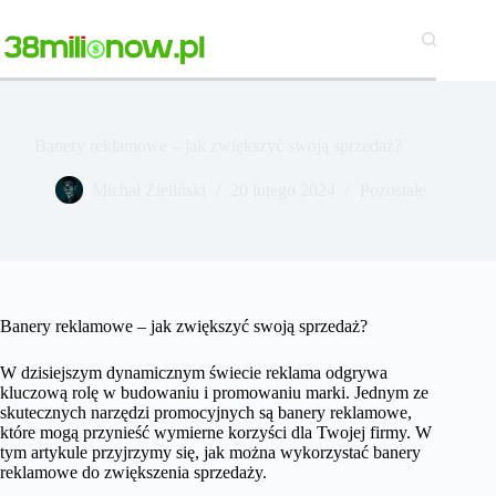
Przejdź
do
treści
Banery reklamowe – jak zwiększyć swoją sprzedaż?
Michał Zieliński
20 lutego 2024
Pozostałe
Banery reklamowe – jak zwiększyć swoją sprzedaż?
W dzisiejszym dynamicznym świecie reklama odgrywa
kluczową rolę w budowaniu i promowaniu marki. Jednym ze
skutecznych narzędzi promocyjnych są banery reklamowe,
które mogą przynieść wymierne korzyści dla Twojej firmy. W
tym artykule przyjrzymy się, jak można wykorzystać banery
reklamowe do zwiększenia sprzedaży.