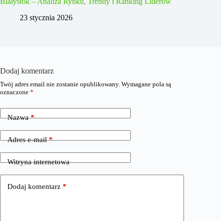
Białystok – Analiza Rynku, Trendy i Ranking Liderów
23 stycznia 2026
Dodaj komentarz
Twój adres email nie zostanie opublikowany.
Wymagane pola są
oznaczone
*
Nazwa
*
Adres e-mail
*
Witryna internetowa
Dodaj komentarz
*