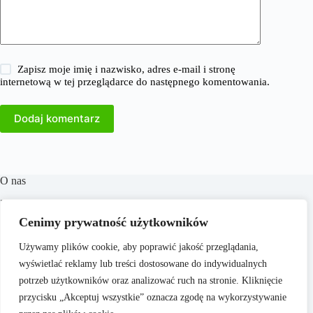
Zapisz moje imię i nazwisko, adres e-mail i stronę
internetową w tej przeglądarce do następnego komentowania.
Dodaj komentarz
O nas
​38Milionow.pl to portal internetowy oferujący aktualne
informacje i analizy z dziedzin takich jak biznes, finanse,
Cenimy prywatność użytkowników
praca, technologia, marketing i prawo. Naszym celem jest
dostarczanie rzetelnych treści, które wspierają czytelników w
Używamy plików cookie, aby poprawić jakość przeglądania,
podejmowaniu świadomych decyzji oraz inspirują do
wyświetlać reklamy lub treści dostosowane do indywidualnych
działania. Dbamy o to, aby nasze artykuły były zrozumiałe i
dostępne dla każdego, niezależnie od poziomu wiedzy.
potrzeb użytkowników oraz analizować ruch na stronie. Kliknięcie
przycisku „Akceptuj wszystkie” oznacza zgodę na wykorzystywanie