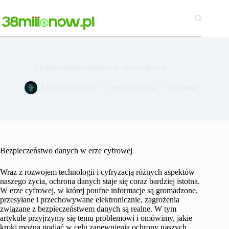
Przejdź
do
treści
Bezpieczeństwo danych w erze cyfrowej.
Michał Zieliński
5 stycznia 2024
Pozostałe
Bezpieczeństwo danych w erze cyfrowej
Wraz z rozwojem technologii i cyfryzacją różnych aspektów
naszego życia, ochrona danych staje się coraz bardziej istotna.
W erze cyfrowej, w której poufne informacje są gromadzone,
przesyłane i przechowywane elektronicznie, zagrożenia
związane z bezpieczeństwem danych są realne. W tym
artykule przyjrzymy się temu problemowi i omówimy, jakie
kroki można podjąć w celu zapewnienia ochrony naszych