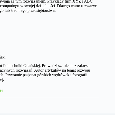
emawiają za tym rozwiązaniem. Przykłady firm XYZ i ABC
computingu w swojej działalności. Dlatego warto rozważyć
go lub średniego przedsiębiorstwa.
ński
nt Politechniki Gdańskiej. Prowadzi szkolenia z zakresu
acyjnych rozwiązań. Autor artykułów na temat rozwoju
h. Prywatnie pasjonat górskich wędrówek i fotografii
ej.
34