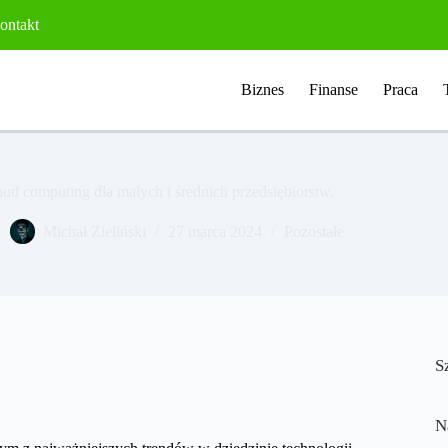
ontakt
Biznes
Finanse
Praca
ud computing dla małych i średnich przedsiębiorstw.
Michał Zieliński
27 marca 2024
Pozostałe
S
N