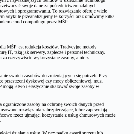
nym z najważniejszych trendów w dziedzinie technologii
przetwarzać swoje dane za pośrednictwem zdalnych
ętowych i oprogramowaniu. To rozwiązanie oferuje wiele
tym artykule przeanalizujemy te korzyści oraz omówimy kilka
taniem cloud computingu przez MŚP.
dla MŚP jest redukcja kosztów. Tradycyjne metody
 IT, taką jak serwery, zaplecze i personel techniczny.
o za rzeczywiście wykorzystane zasoby, a nie za
nie swoich zasobów do zmieniających się potrzeb. Przy
e przestrzeni dyskowej czy mocy obliczeniowej, musi
mogą łatwo i elastycznie skalować swoje zasoby w
ma ograniczone zasoby na ochronę swoich danych przed
sowane rozwiązania zabezpieczające, które zapewniają
ańcowo rzecz ujmując, korzystanie z usług chmurowych może
.
ości działania usług. W przypadku awarii sprzętu lub