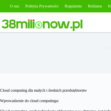
Przejdź
O nas
Polityka Prywatności
Regulamin
Reklama
K
do
treści
Clo
Cloud computing dla małych i średnich przedsiębiorstw
Wprowadzenie do cloud computingu: