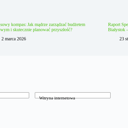
nsowy kompas: Jak mądrze zarządzać budżetem
Raport Spe
wym i skutecznie planować przyszłość?
Białystok 
2 marca 2026
23 s
Witryna internetowa