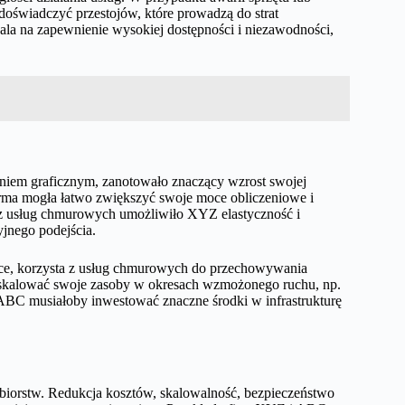
oświadczyć przestojów, które prowadzą do strat
la na zapewnienie wysokiej dostępności i niezawodności,
niem graficznym, zanotowało znaczący wzrost swojej
 firma mogła łatwo zwiększyć swoje moce obliczeniowe i
 z usług chmurowych umożliwiło XYZ elastyczność i
jnego podejścia.
ce, korzysta z usług chmurowych do przechowywania
nie skalować swoje zasoby w okresach wzmożonego ruchu, np.
ABC musiałoby inwestować znaczne środki w infrastrukturę
iębiorstw. Redukcja kosztów, skalowalność, bezpieczeństwo