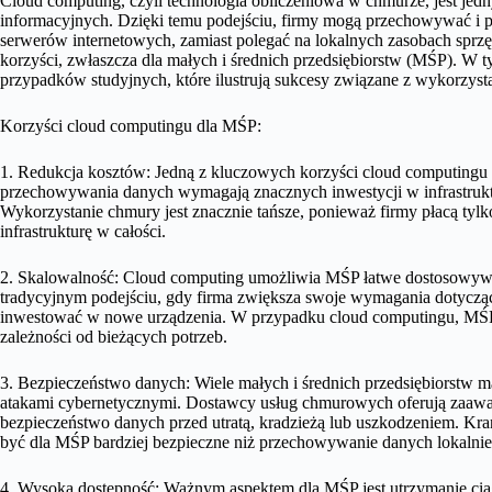
Cloud computing, czyli technologia obliczeniowa w chmurze, jest jed
informacyjnych. Dzięki temu podejściu, firmy mogą przechowywać i 
serwerów internetowych, zamiast polegać na lokalnych zasobach sprz
korzyści, zwłaszcza dla małych i średnich przedsiębiorstw (MŚP). W 
przypadków studyjnych, które ilustrują sukcesy związane z wykorzys
Korzyści cloud computingu dla MŚP:
1. Redukcja kosztów: Jedną z kluczowych korzyści cloud computingu 
przechowywania danych wymagają znacznych inwestycji w infrastrukturę
Wykorzystanie chmury jest znacznie tańsze, ponieważ firmy płacą tylk
infrastrukturę w całości.
2. Skalowalność: Cloud computing umożliwia MŚP łatwe dostosowywa
tradycyjnym podejściu, gdy firma zwiększa swoje wymagania dotycząc
inwestować w nowe urządzenia. W przypadku cloud computingu, MŚP 
zależności od bieżących potrzeb.
3. Bezpieczeństwo danych: Wiele małych i średnich przedsiębiorstw 
atakami cybernetycznymi. Dostawcy usług chmurowych oferują zaawan
bezpieczeństwo danych przed utratą, kradzieżą lub uszkodzeniem. Kr
być dla MŚP bardziej bezpieczne niż przechowywanie danych lokalnie
4. Wysoka dostępność: Ważnym aspektem dla MŚP jest utrzymanie ciągł