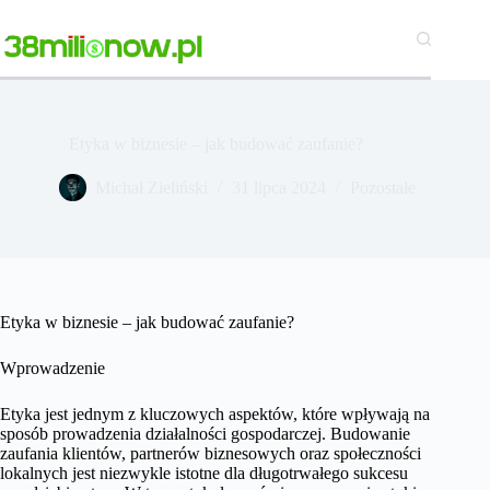
Przejdź
do
treści
Etyka w biznesie – jak budować zaufanie?
Michał Zieliński
31 lipca 2024
Pozostałe
Etyka w biznesie – jak budować zaufanie?
Wprowadzenie
Etyka jest jednym z kluczowych aspektów, które wpływają na
sposób prowadzenia działalności gospodarczej. Budowanie
zaufania klientów, partnerów biznesowych oraz społeczności
lokalnych jest niezwykle istotne dla długotrwałego sukcesu