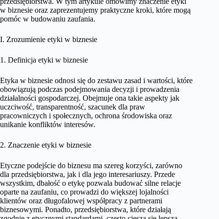
przedsiębiorstwa. W tym artykule omówimy znaczenie etyki
w biznesie oraz zaprezentujemy praktyczne kroki, które mogą
pomóc w budowaniu zaufania.
I. Zrozumienie etyki w biznesie
1. Definicja etyki w biznesie
Etyka w biznesie odnosi się do zestawu zasad i wartości, które
obowiązują podczas podejmowania decyzji i prowadzenia
działalności gospodarczej. Obejmuje ona takie aspekty jak
uczciwość, transparentność, szacunek dla praw
pracowniczych i społecznych, ochrona środowiska oraz
unikanie konfliktów interesów.
2. Znaczenie etyki w biznesie
Etyczne podejście do biznesu ma szereg korzyści, zarówno
dla przedsiębiorstwa, jak i dla jego interesariuszy. Przede
wszystkim, dbałość o etykę pozwala budować silne relacje
oparte na zaufaniu, co prowadzi do większej lojalności
klientów oraz długofalowej współpracy z partnerami
biznesowymi. Ponadto, przedsiębiorstwa, które działają
zgodnie z etycznymi standardami, często cieszą się lepszą