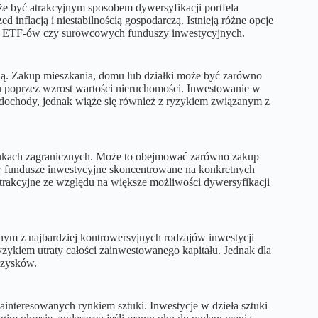
że być atrakcyjnym sposobem dywersyfikacji portfela
 inflacją i niestabilnością gospodarczą. Istnieją różne opcje
h, ETF-ów czy surowcowych funduszy inwestycyjnych.
ią. Zakup mieszkania, domu lub działki może być zarówno
u poprzez wzrost wartości nieruchomości. Inwestowanie w
 dochody, jednak wiąże się również z ryzykiem związanym z
ynkach zagranicznych. Może to obejmować zarówno zakup
 w fundusze inwestycyjne skoncentrowane na konkretnych
trakcyjne ze względu na większe możliwości dywersyfikacji
dnym z najbardziej kontrowersyjnych rodzajów inwestycji
yzykiem utraty całości zainwestowanego kapitału. Jednak dla
 zysków.
zainteresowanych rynkiem sztuki. Inwestycje w dzieła sztuki