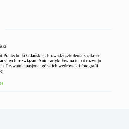
ński
nt Politechniki Gdańskiej. Prowadzi szkolenia z zakresu
acyjnych rozwiązań. Autor artykułów na temat rozwoju
h. Prywatnie pasjonat górskich wędrówek i fotografii
ej.
34