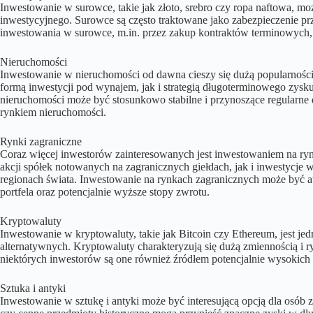
Inwestowanie w surowce, takie jak złoto, srebro czy ropa naftowa, mo
inwestycyjnego. Surowce są często traktowane jako zabezpieczenie przed
inwestowania w surowce, m.in. przez zakup kontraktów terminowyc
Nieruchomości
Inwestowanie w nieruchomości od dawna cieszy się dużą popularnośc
formą inwestycji pod wynajem, jak i strategią długoterminowego zysk
nieruchomości może być stosunkowo stabilne i przynoszące regularne
rynkiem nieruchomości.
Rynki zagraniczne
Coraz więcej inwestorów zainteresowanych jest inwestowaniem na r
akcji spółek notowanych na zagranicznych giełdach, jak i inwestycje
regionach świata. Inwestowanie na rynkach zagranicznych może być a
portfela oraz potencjalnie wyższe stopy zwrotu.
Kryptowaluty
Inwestowanie w kryptowaluty, takie jak Bitcoin czy Ethereum, jest je
alternatywnych. Kryptowaluty charakteryzują się dużą zmiennością i r
niektórych inwestorów są one również źródłem potencjalnie wysokich
Sztuka i antyki
Inwestowanie w sztukę i antyki może być interesującą opcją dla osób 