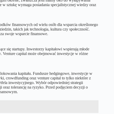
ugim okresie, zwłaszcza jeśli mamy oko do wyłapywania
e w sztukę wymaga posiadania specjalistycznej wiedzy oraz
rodków finansowych od wielu osób dla wsparcia określonego
edzin, takich jak technologia, kultura czy społeczność.
 za swoje wsparcie finansowe.
ące się startupy. Inwestorzy kapitałowi wspierają młode
ów. Venture capital może obejmować inwestycje w różne
m lokowania kapitału. Fundusze hedgingowe, inwestycje w
ki, crowdfunding oraz venture capital to tylko niektóre z
fela inwestycyjnego. Wybór odpowiedniej strategii
i oraz tolerancję na ryzyko. Przed podjęciem decyzji o
finansowym.