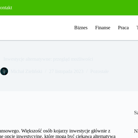
ontakt
Biznes
Finanse
Praca
Inwestycje alternatywne: przegląd możliwości
Michał Zieliński
27 listopada 2023
Pozostałe
S
ansowego. Większość osób kojarzy inwestycje głównie z
N
nne opcje inwestycyjne, które mogą być ciekawą alternatywą