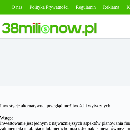
Przejdź
O nas
Polityka Prywatności
Regulamin
Reklama
K
do
treści
Inwestycje alternatywne: przegląd możliwości i wytycznych
Wstęp:
Inwestowanie jest jednym z najważniejszych aspektów planowania fin
zakupem akcji, obligacji lub nieruchomości. Jednak istnieją również i