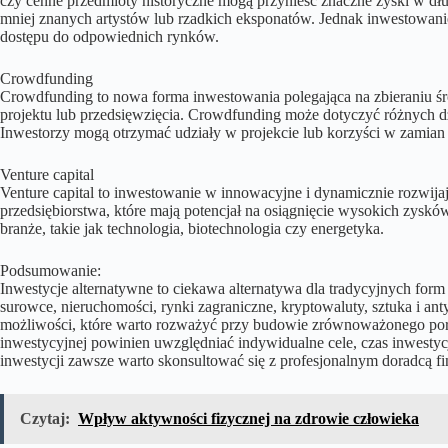
czy cenne przedmioty historyczne mogą przynieść znaczne zyski w dł
mniej znanych artystów lub rzadkich eksponatów. Jednak inwestowani
dostępu do odpowiednich rynków.
Crowdfunding
Crowdfunding to nowa forma inwestowania polegająca na zbieraniu ś
projektu lub przedsięwzięcia. Crowdfunding może dotyczyć różnych dzi
Inwestorzy mogą otrzymać udziały w projekcie lub korzyści w zamian
Venture capital
Venture capital to inwestowanie w innowacyjne i dynamicznie rozwijaj
przedsiębiorstwa, które mają potencjał na osiągnięcie wysokich zysk
branże, takie jak technologia, biotechnologia czy energetyka.
Podsumowanie:
Inwestycje alternatywne to ciekawa alternatywa dla tradycyjnych for
surowce, nieruchomości, rynki zagraniczne, kryptowaluty, sztuka i anty
możliwości, które warto rozważyć przy budowie zrównoważonego port
inwestycyjnej powinien uwzględniać indywidualne cele, czas inwestycj
inwestycji zawsze warto skonsultować się z profesjonalnym doradcą 
Czytaj:
Wpływ aktywności fizycznej na zdrowie człowieka