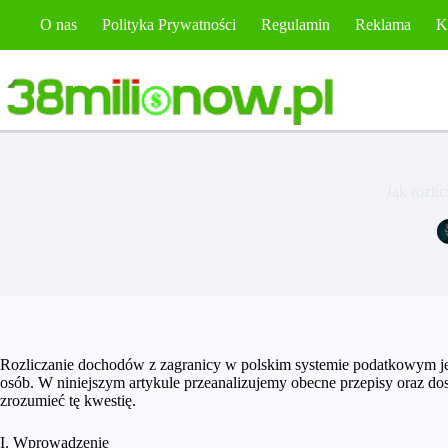
Przejdź
O nas
Polityka Prywatności
Regulamin
Reklama
K
do
treści
Jak rozli
Rozliczanie dochodów z zagranicy w polskim systemie podatkowym je
osób. W niniejszym artykule przeanalizujemy obecne przepisy oraz do
zrozumieć tę kwestię.
I. Wprowadzenie