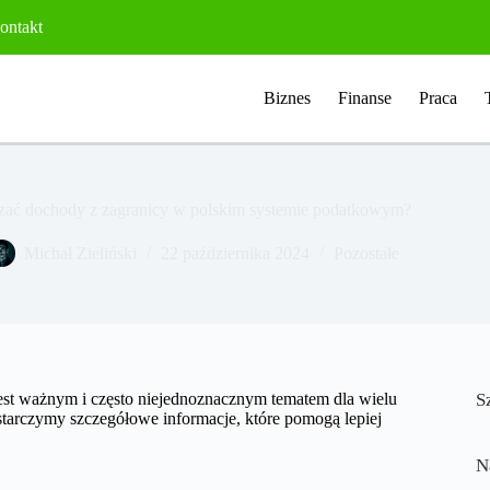
ontakt
Biznes
Finanse
Praca
czać dochody z zagranicy w polskim systemie podatkowym?
Michał Zieliński
22 października 2024
Pozostałe
st ważnym i często niejednoznacznym tematem dla wielu
S
starczymy szczegółowe informacje, które pomogą lepiej
N