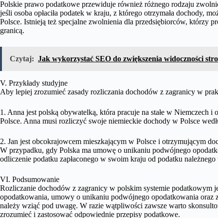
Polskie prawo podatkowe przewiduje również różnego rodzaju zwolnien
jeśli osoba opłaciła podatek w kraju, z którego otrzymała dochody, mo
Polsce. Istnieją też specjalne zwolnienia dla przedsiębiorców, którzy 
granicą.
Czytaj:
Jak wykorzystać SEO do zwiększenia widoczności str
V. Przykłady studyjne
Aby lepiej zrozumieć zasady rozliczania dochodów z zagranicy w pr
1. Anna jest polską obywatelką, która pracuje na stałe w Niemczech 
Polsce. Anna musi rozliczyć swoje niemieckie dochody w Polsce wed
2. Jan jest obcokrajowcem mieszkającym w Polsce i otrzymującym d
W przypadku, gdy Polska ma umowę o unikaniu podwójnego opodatkow
odliczenie podatku zapłaconego w swoim kraju od podatku należnego 
VI. Podsumowanie
Rozliczanie dochodów z zagranicy w polskim systemie podatkowym j
opodatkowania, umowy o unikaniu podwójnego opodatkowania oraz zwo
należy wziąć pod uwagę. W razie wątpliwości zawsze warto skonsulto
zrozumieć i zastosować odpowiednie przepisy podatkowe.