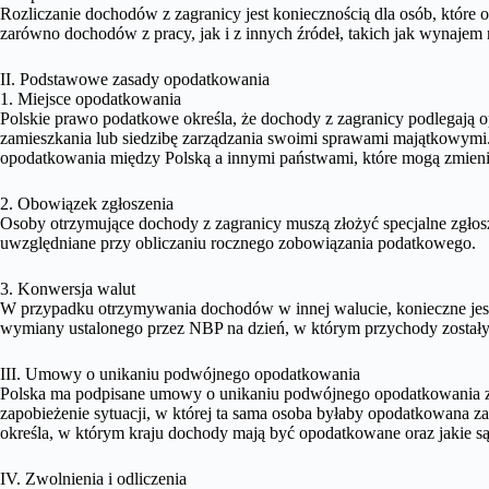
Rozliczanie dochodów z zagranicy jest koniecznością dla osób, które
zarówno dochodów z pracy, jak i z innych źródeł, takich jak wynaje
II. Podstawowe zasady opodatkowania
1. Miejsce opodatkowania
Polskie prawo podatkowe określa, że dochody z zagranicy podlegają o
zamieszkania lub siedzibę zarządzania swoimi sprawami majątkowymi
opodatkowania między Polską a innymi państwami, które mogą zmienić
2. Obowiązek zgłoszenia
Osoby otrzymujące dochody z zagranicy muszą złożyć specjalne zgło
uwzględniane przy obliczaniu rocznego zobowiązania podatkowego.
3. Konwersja walut
W przypadku otrzymywania dochodów w innej walucie, konieczne jest 
wymiany ustalonego przez NBP na dzień, w którym przychody zostały
III. Umowy o unikaniu podwójnego opodatkowania
Polska ma podpisane umowy o unikaniu podwójnego opodatkowania z
zapobieżenie sytuacji, w której ta sama osoba byłaby opodatkowana
określa, w którym kraju dochody mają być opodatkowane oraz jakie są
IV. Zwolnienia i odliczenia