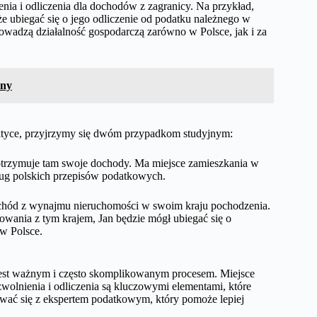
ia i odliczenia dla dochodów z zagranicy. Na przykład,
że ubiegać się o jego odliczenie od podatku należnego w
prowadzą działalność gospodarczą zarówno w Polsce, jak i za
ony
aktyce, przyjrzymy się dwóm przypadkom studyjnym:
i otrzymuje tam swoje dochody. Ma miejsce zamieszkania w
ług polskich przepisów podatkowych.
ochód z wynajmu nieruchomości w swoim kraju pochodzenia.
ania z tym krajem, Jan będzie mógł ubiegać się o
w Polsce.
est ważnym i często skomplikowanym procesem. Miejsce
lnienia i odliczenia są kluczowymi elementami, które
wać się z ekspertem podatkowym, który pomoże lepiej