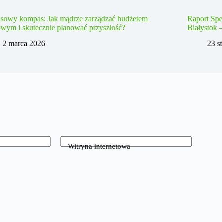
nsowy kompas: Jak mądrze zarządzać budżetem
Raport Spe
wym i skutecznie planować przyszłość?
Białystok 
2 marca 2026
23 s
Witryna internetowa