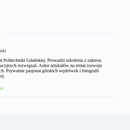
ński
nt Politechniki Gdańskiej. Prowadzi szkolenia z zakresu
acyjnych rozwiązań. Autor artykułów na temat rozwoju
h. Prywatnie pasjonat górskich wędrówek i fotografii
ej.
34