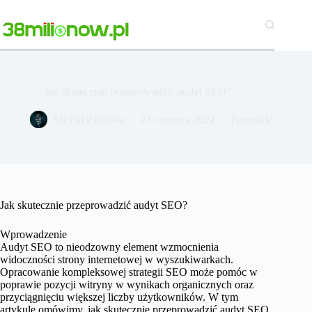
Przejdź
do
treści
Jak skutecznie przeprowadzić audyt SEO?
Michał Zieliński
23 czerwca 2024
Pozostałe
Jak skutecznie przeprowadzić audyt SEO?
Wprowadzenie
Audyt SEO to nieodzowny element wzmocnienia
widoczności strony internetowej w wyszukiwarkach.
Opracowanie kompleksowej strategii SEO może pomóc w
poprawie pozycji witryny w wynikach organicznych oraz
przyciągnięciu większej liczby użytkowników. W tym
artykule omówimy, jak skutecznie przeprowadzić audyt SEO,