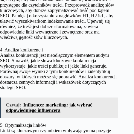
przystępne dla czytelników treści. Przeprowadź analizę słów
kluczowych, aby dobrze zoptymalizować treść pod kątem
SEO. Pamiętaj o korzystaniu z nagłówków H1, H2 itd., aby
ułatwić wyszukiwarkom indeksowanie treści. Upewnij się
również, że treść jest dobrze sformatowana, zawiera
odpowiednie linki wewnętrzne i zewnętrzne oraz ma
właściwą gęstość słów kluczowych.
4. Analiza konkurencji
Analiza konkurencji jest nieodłącznym elementem audytu
SEO. Sprawdź, jakie słowa kluczowe konkurencja
wykorzystuje, jakie treści publikuje i jakie linki generuje.
Porównaj swoje wyniki z tymi konkurentów i zidentyfikuj
obszary, w których możesz się poprawić. Analiza konkurencji
dostarcza cennych informacji i wskazówek dotyczących
strategii SEO.
Czytaj:
Influencer marketing: jak wybrać
odpowiedniego influencera
5. Optymalizacja linków
Linki są kluczowym czynnikiem wpływającym na pozycję