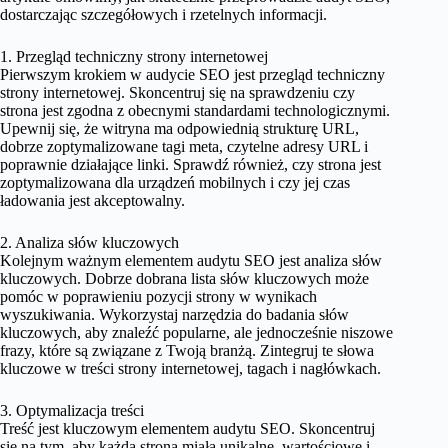
dostarczając szczegółowych i rzetelnych informacji.
1. Przegląd techniczny strony internetowej
Pierwszym krokiem w audycie SEO jest przegląd techniczny
strony internetowej. Skoncentruj się na sprawdzeniu czy
strona jest zgodna z obecnymi standardami technologicznymi.
Upewnij się, że witryna ma odpowiednią strukturę URL,
dobrze zoptymalizowane tagi meta, czytelne adresy URL i
poprawnie działające linki. Sprawdź również, czy strona jest
zoptymalizowana dla urządzeń mobilnych i czy jej czas
ładowania jest akceptowalny.
2. Analiza słów kluczowych
Kolejnym ważnym elementem audytu SEO jest analiza słów
kluczowych. Dobrze dobrana lista słów kluczowych może
pomóc w poprawieniu pozycji strony w wynikach
wyszukiwania. Wykorzystaj narzędzia do badania słów
kluczowych, aby znaleźć popularne, ale jednocześnie niszowe
frazy, które są związane z Twoją branżą. Zintegruj te słowa
kluczowe w treści strony internetowej, tagach i nagłówkach.
3. Optymalizacja treści
Treść jest kluczowym elementem audytu SEO. Skoncentruj
się na tym, aby każda strona miała unikalne, wartościowe i