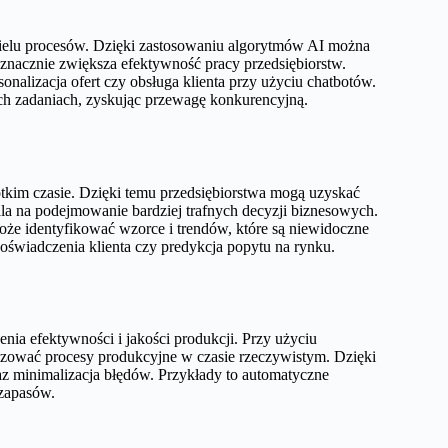
 wielu procesów. Dzięki zastosowaniu algorytmów AI można
znacznie zwiększa efektywność pracy przedsiębiorstw.
nalizacja ofert czy obsługa klienta przy użyciu chatbotów.
ych zadaniach, zyskując przewagę konkurencyjną.
ótkim czasie. Dzięki temu przedsiębiorstwa mogą uzyskać
ala na podejmowanie bardziej trafnych decyzji biznesowych.
e identyfikować wzorce i trendów, które są niewidoczne
oświadczenia klienta czy predykcja popytu na rynku.
ia efektywności i jakości produkcji. Przy użyciu
ować procesy produkcyjne w czasie rzeczywistym. Dzięki
az minimalizacja błędów. Przykłady to automatyczne
 zapasów.