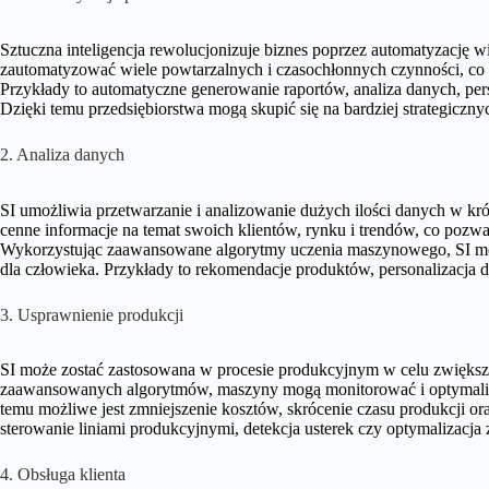
Sztuczna inteligencja rewolucjonizuje biznes poprzez automatyzację
zautomatyzować wiele powtarzalnych i czasochłonnych czynności, co 
Przykłady to automatyczne generowanie raportów, analiza danych, perso
Dzięki temu przedsiębiorstwa mogą skupić się na bardziej strategiczn
2. Analiza danych
SI umożliwia przetwarzanie i analizowanie dużych ilości danych w kr
cenne informacje na temat swoich klientów, rynku i trendów, co pozw
Wykorzystując zaawansowane algorytmy uczenia maszynowego, SI moż
dla człowieka. Przykłady to rekomendacje produktów, personalizacja d
3. Usprawnienie produkcji
SI może zostać zastosowana w procesie produkcyjnym w celu zwiększen
zaawansowanych algorytmów, maszyny mogą monitorować i optymaliz
temu możliwe jest zmniejszenie kosztów, skrócenie czasu produkcji or
sterowanie liniami produkcyjnymi, detekcja usterek czy optymalizacja
4. Obsługa klienta