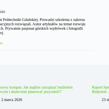
ński
nt Politechniki Gdańskiej. Prowadzi szkolenia z zakresu
acyjnych rozwiązań. Autor artykułów na temat rozwoju
h. Prywatnie pasjonat górskich wędrówek i fotografii
ej.
34
nsowy kompas: Jak mądrze zarządzać budżetem
Raport Spe
wym i skutecznie planować przyszłość?
Białystok 
2 marca 2026
23 s