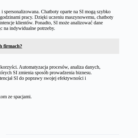
a i spersonalizowana. Chatboty oparte na SI mogą szybko
 godzinami pracy. Dzięki uczeniu maszynowemu, chatboty
ać intencje klientów. Ponadto, SI może analizować dane
c na indywidualne potrzeby.
ch firmach?
korzyści. Automatyzacja procesów, analiza danych,
 których SI zmienia sposób prowadzenia biznesu.
encjał SI do poprawy swojej efektywności i
kom ze spacjami.