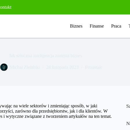
ontakt
Biznes
Finanse
Praca
Jak sztuczna inteligencja zmienia biznes
Michał Zieliński
28 listopada 2023
Pozostałe
ywając na wiele sektorów i zmieniając sposób, w jaki
S
rzyści, zarówno dla przedsiębiorstw, jak i dla klientów. W
nes i wytyczne związane z tworzeniem artykułów na ten temat.
N