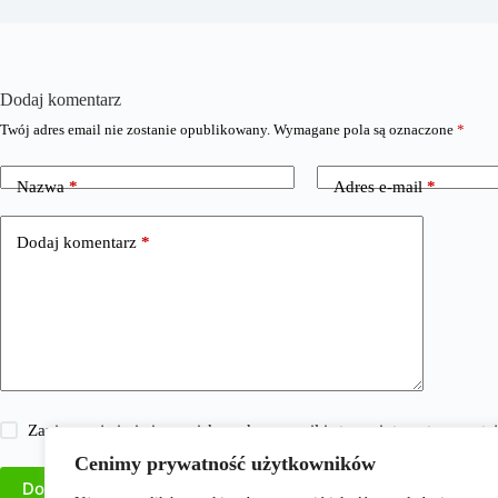
Dodaj komentarz
Twój adres email nie zostanie opublikowany.
Wymagane pola są oznaczone
*
Nazwa
*
Adres e-mail
*
Dodaj komentarz
*
Zapisz moje imię i nazwisko, adres e-mail i stronę internetową w 
Cenimy prywatność użytkowników
Dodaj komentarz