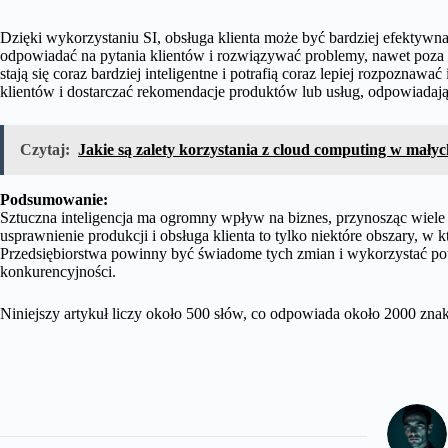
Dzięki wykorzystaniu SI, obsługa klienta może być bardziej efektywn
odpowiadać na pytania klientów i rozwiązywać problemy, nawet poza
stają się coraz bardziej inteligentne i potrafią coraz lepiej rozpoznaw
klientów i dostarczać rekomendacje produktów lub usług, odpowiadają
Czytaj:
Jakie są zalety korzystania z cloud computing w mały
Podsumowanie:
Sztuczna inteligencja ma ogromny wpływ na biznes, przynosząc wiele 
usprawnienie produkcji i obsługa klienta to tylko niektóre obszary, w
Przedsiębiorstwa powinny być świadome tych zmian i wykorzystać pot
konkurencyjności.
Niniejszy artykuł liczy około 500 słów, co odpowiada około 2000 zna