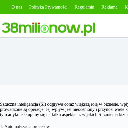
Przejdź
O nas
Polityka Prywatności
Regulamin
Reklama
K
do
treści
Sztuczna inteligencja (SI) odgrywa coraz większą rolę w biznesie, wpł
prowadzone są operacje. Jej wpływ jest nieoceniony i przynosi wiele ko
tym artykule skupimy się na kilku aspektach, w jakich SI zmienia biz
1. Automatyzacja procesów