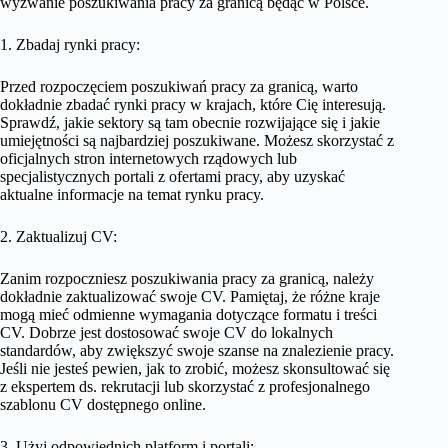
wyzwanie poszukiwania pracy za granicą będąc w Polsce.
1. Zbadaj rynki pracy:
Przed rozpoczęciem poszukiwań pracy za granicą, warto
dokładnie zbadać rynki pracy w krajach, które Cię interesują.
Sprawdź, jakie sektory są tam obecnie rozwijające się i jakie
umiejętności są najbardziej poszukiwane. Możesz skorzystać z
oficjalnych stron internetowych rządowych lub
specjalistycznych portali z ofertami pracy, aby uzyskać
aktualne informacje na temat rynku pracy.
2. Zaktualizuj CV:
Zanim rozpoczniesz poszukiwania pracy za granicą, należy
dokładnie zaktualizować swoje CV. Pamiętaj, że różne kraje
mogą mieć odmienne wymagania dotyczące formatu i treści
CV. Dobrze jest dostosować swoje CV do lokalnych
standardów, aby zwiększyć swoje szanse na znalezienie pracy.
Jeśli nie jesteś pewien, jak to zrobić, możesz skonsultować się
z ekspertem ds. rekrutacji lub skorzystać z profesjonalnego
szablonu CV dostępnego online.
3. Użyj odpowiednich platform i portali: