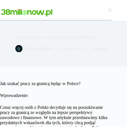
Przejdź
do
treści
Jak szukać pracy za granicą będąc w Polsce?
Michał Zieliński
19 maja 2024
Pozostałe
Jak szukać pracy za granicą będąc w Polsce?
Wprowadzenie:
Coraz więcej osób z Polski decyduje się na poszukiwanie
pracy za granicą ze względu na lepsze perspektywy
zawodowe i finansowe. W tym artykule przedstawimy kilka
przydatnych wskazówek dla tych, którzy chcą podjąć