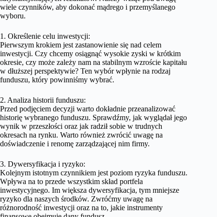
wiele czynników, aby dokonać mądrego i przemyślanego
wyboru.
1. Określenie celu inwestycji:
Pierwszym krokiem jest zastanowienie się nad celem
inwestycji. Czy chcemy osiągnąć wysokie zyski w krótkim
okresie, czy może zależy nam na stabilnym wzroście kapitału
w dłuższej perspektywie? Ten wybór wpłynie na rodzaj
funduszu, który powinniśmy wybrać.
2. Analiza historii funduszu:
Przed podjęciem decyzji warto dokładnie przeanalizować
historię wybranego funduszu. Sprawdźmy, jak wyglądał jego
wynik w przeszłości oraz jak radził sobie w trudnych
okresach na rynku. Warto również zwrócić uwagę na
doświadczenie i renomę zarządzającej nim firmy.
3. Dywersyfikacja i ryzyko:
Kolejnym istotnym czynnikiem jest poziom ryzyka funduszu.
Wpływa na to przede wszystkim skład portfela
inwestycyjnego. Im większa dywersyfikacja, tym mniejsze
ryzyko dla naszych środków. Zwróćmy uwagę na
różnorodność inwestycji oraz na to, jakie instrumenty
finansowe obejmuje dany fundusz.