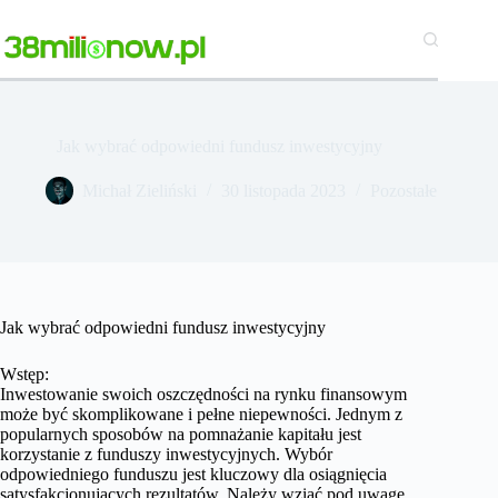
Przejdź
do
treści
Jak wybrać odpowiedni fundusz inwestycyjny
Michał Zieliński
30 listopada 2023
Pozostałe
Jak wybrać odpowiedni fundusz inwestycyjny
Wstęp:
Inwestowanie swoich oszczędności na rynku finansowym
może być skomplikowane i pełne niepewności. Jednym z
popularnych sposobów na pomnażanie kapitału jest
korzystanie z funduszy inwestycyjnych. Wybór
odpowiedniego funduszu jest kluczowy dla osiągnięcia
satysfakcjonujących rezultatów. Należy wziąć pod uwagę