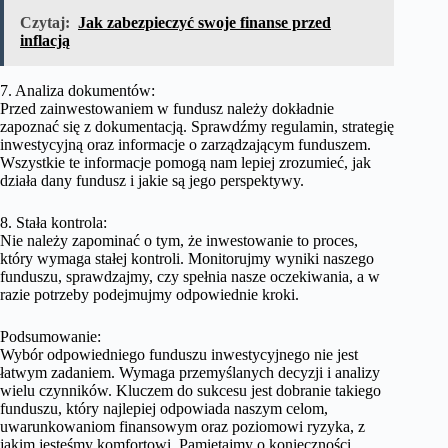
Czytaj:
Jak zabezpieczyć swoje finanse przed
inflacją
7. Analiza dokumentów:
Przed zainwestowaniem w fundusz należy dokładnie
zapoznać się z dokumentacją. Sprawdźmy regulamin, strategię
inwestycyjną oraz informacje o zarządzającym funduszem.
Wszystkie te informacje pomogą nam lepiej zrozumieć, jak
działa dany fundusz i jakie są jego perspektywy.
8. Stała kontrola:
Nie należy zapominać o tym, że inwestowanie to proces,
który wymaga stałej kontroli. Monitorujmy wyniki naszego
funduszu, sprawdzajmy, czy spełnia nasze oczekiwania, a w
razie potrzeby podejmujmy odpowiednie kroki.
Podsumowanie:
Wybór odpowiedniego funduszu inwestycyjnego nie jest
łatwym zadaniem. Wymaga przemyślanych decyzji i analizy
wielu czynników. Kluczem do sukcesu jest dobranie takiego
funduszu, który najlepiej odpowiada naszym celom,
uwarunkowaniom finansowym oraz poziomowi ryzyka, z
jakim jesteśmy komfortowi. Pamiętajmy o konieczności