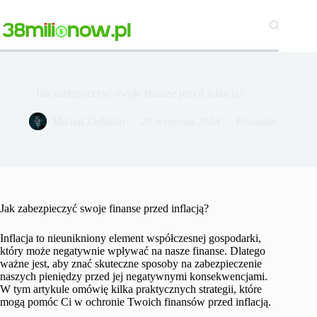
Przejdź
do
treści
Jak zabezpieczyć swoje finanse przed inflacją?
Michał Zieliński
29 września 2024
Pozostałe
Jak zabezpieczyć swoje finanse przed inflacją?
Inflacja to nieunikniony element współczesnej gospodarki,
który może negatywnie wpływać na nasze finanse. Dlatego
ważne jest, aby znać skuteczne sposoby na zabezpieczenie
naszych pieniędzy przed jej negatywnymi konsekwencjami.
W tym artykule omówię kilka praktycznych strategii, które
mogą pomóc Ci w ochronie Twoich finansów przed inflacją.