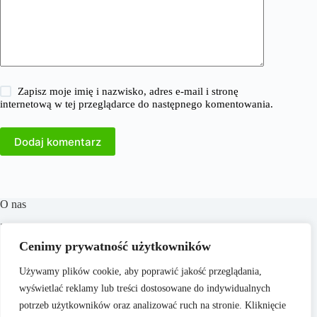
Zapisz moje imię i nazwisko, adres e-mail i stronę
internetową w tej przeglądarce do następnego komentowania.
Dodaj komentarz
O nas
​38Milionow.pl to portal internetowy oferujący aktualne
informacje i analizy z dziedzin takich jak biznes, finanse,
Cenimy prywatność użytkowników
praca, technologia, marketing i prawo. Naszym celem jest
dostarczanie rzetelnych treści, które wspierają czytelników w
Używamy plików cookie, aby poprawić jakość przeglądania,
podejmowaniu świadomych decyzji oraz inspirują do
wyświetlać reklamy lub treści dostosowane do indywidualnych
działania. Dbamy o to, aby nasze artykuły były zrozumiałe i
dostępne dla każdego, niezależnie od poziomu wiedzy.
potrzeb użytkowników oraz analizować ruch na stronie. Kliknięcie