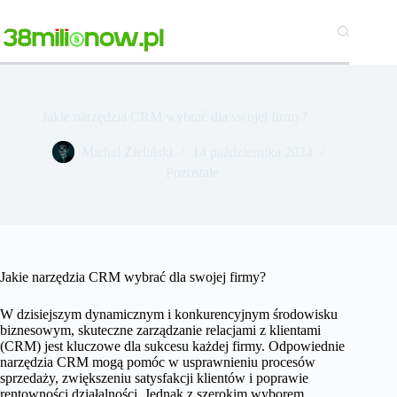
Przejdź
do
treści
Jakie narzędzia CRM wybrać dla swojej firmy?
Michał Zieliński
14 października 2024
Pozostałe
Jakie narzędzia CRM wybrać dla swojej firmy?
W dzisiejszym dynamicznym i konkurencyjnym środowisku
biznesowym, skuteczne zarządzanie relacjami z klientami
(CRM) jest kluczowe dla sukcesu każdej firmy. Odpowiednie
narzędzia CRM mogą pomóc w usprawnieniu procesów
sprzedaży, zwiększeniu satysfakcji klientów i poprawie
rentowności działalności. Jednak z szerokim wyborem