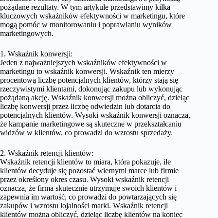
pożądane rezultaty. W tym artykule przedstawimy kilka
kluczowych wskaźników efektywności w marketingu, które
mogą pomóc w monitorowaniu i poprawianiu wyników
marketingowych.
1. Wskaźnik konwersji:
Jeden z najważniejszych wskaźników efektywności w
marketingu to wskaźnik konwersji. Wskaźnik ten mierzy
procentową liczbę potencjalnych klientów, którzy stają się
rzeczywistymi klientami, dokonując zakupu lub wykonując
pożądaną akcję. Wskaźnik konwersji można obliczyć, dzieląc
liczbę konwersji przez liczbę odwiedzin lub dotarcia do
potencjalnych klientów. Wysoki wskaźnik konwersji oznacza,
że kampanie marketingowe są skuteczne w przekształcaniu
widzów w klientów, co prowadzi do wzrostu sprzedaży.
2. Wskaźnik retencji klientów:
Wskaźnik retencji klientów to miara, która pokazuje, ile
klientów decyduje się pozostać wiernymi marce lub firmie
przez określony okres czasu. Wysoki wskaźnik retencji
oznacza, że firma skutecznie utrzymuje swoich klientów i
zapewnia im wartość, co prowadzi do powtarzających się
zakupów i wzrostu lojalności marki. Wskaźnik retencji
klientów można obliczyć, dzieląc liczbę klientów na koniec