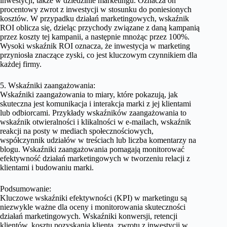
inwestycji, także w dziedzinie marketingu. Oznacza on
procentowy zwrot z inwestycji w stosunku do poniesionych
kosztów. W przypadku działań marketingowych, wskaźnik
ROI oblicza się, dzieląc przychody związane z daną kampanią
przez koszty tej kampanii, a następnie mnożąc przez 100%.
Wysoki wskaźnik ROI oznacza, że inwestycja w marketing
przyniosła znaczące zyski, co jest kluczowym czynnikiem dla
każdej firmy.
5. Wskaźniki zaangażowania:
Wskaźniki zaangażowania to miary, które pokazują, jak
skuteczna jest komunikacja i interakcja marki z jej klientami
lub odbiorcami. Przykłady wskaźników zaangażowania to
wskaźnik otwieralności i klikalności w e-mailach, wskaźnik
reakcji na posty w mediach społecznościowych,
współczynnik udziałów w treściach lub liczba komentarzy na
blogu. Wskaźniki zaangażowania pomagają monitorować
efektywność działań marketingowych w tworzeniu relacji z
klientami i budowaniu marki.
Podsumowanie:
Kluczowe wskaźniki efektywności (KPI) w marketingu są
niezwykle ważne dla oceny i monitorowania skuteczności
działań marketingowych. Wskaźniki konwersji, retencji
klientów, kosztu pozyskania klienta, zwrotu z inwestycji w