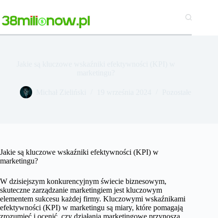
Przejdź
do
treści
Jakie są kluczowe wskaźniki efektywności (KPI) w
marketingu?
Michał Zieliński
19 września 2024
Pozostałe
Jakie są kluczowe wskaźniki efektywności (KPI) w
marketingu?
W dzisiejszym konkurencyjnym świecie biznesowym,
skuteczne zarządzanie marketingiem jest kluczowym
elementem sukcesu każdej firmy. Kluczowymi wskaźnikami
efektywności (KPI) w marketingu są miary, które pomagają
zrozumieć i ocenić, czy działania marketingowe przynoszą