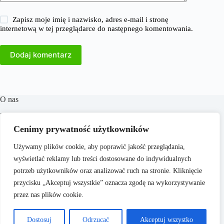
Zapisz moje imię i nazwisko, adres e-mail i stronę
internetową w tej przeglądarce do następnego komentowania.
Dodaj komentarz
O nas
​38Milionow.pl to portal internetowy oferujący aktualne
informacje i analizy z dziedzin takich jak biznes, finanse,
Cenimy prywatność użytkowników
praca, technologia, marketing i prawo. Naszym celem jest
dostarczanie rzetelnych treści, które wspierają czytelników w
Używamy plików cookie, aby poprawić jakość przeglądania,
podejmowaniu świadomych decyzji oraz inspirują do
wyświetlać reklamy lub treści dostosowane do indywidualnych
działania. Dbamy o to, aby nasze artykuły były zrozumiałe i
dostępne dla każdego, niezależnie od poziomu wiedzy.
potrzeb użytkowników oraz analizować ruch na stronie. Kliknięcie
przycisku „Akceptuj wszystkie” oznacza zgodę na wykorzystywanie
przez nas plików cookie.
Dostosuj
Odrzucać
Akceptuj wszystko