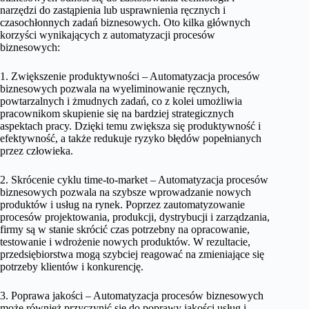
narzędzi do zastąpienia lub usprawnienia ręcznych i
czasochłonnych zadań biznesowych. Oto kilka głównych
korzyści wynikających z automatyzacji procesów
biznesowych:
1. Zwiększenie produktywności – Automatyzacja procesów
biznesowych pozwala na wyeliminowanie ręcznych,
powtarzalnych i żmudnych zadań, co z kolei umożliwia
pracownikom skupienie się na bardziej strategicznych
aspektach pracy. Dzięki temu zwiększa się produktywność i
efektywność, a także redukuje ryzyko błędów popełnianych
przez człowieka.
2. Skrócenie cyklu time-to-market – Automatyzacja procesów
biznesowych pozwala na szybsze wprowadzanie nowych
produktów i usług na rynek. Poprzez zautomatyzowanie
procesów projektowania, produkcji, dystrybucji i zarządzania,
firmy są w stanie skrócić czas potrzebny na opracowanie,
testowanie i wdrożenie nowych produktów. W rezultacie,
przedsiębiorstwa mogą szybciej reagować na zmieniające się
potrzeby klientów i konkurencję.
3. Poprawa jakości – Automatyzacja procesów biznesowych
może również przyczynić się do poprawy jakości usług i