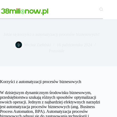
Przejdź
do
treści
Jakie są korzyści z automatyzacji procesów biznesowych?
Michał Zieliński
16 października 2024
Pozostałe
Korzyści z automatyzacji procesów biznesowych
W dzisiejszym dynamicznym środowisku biznesowym,
przedsiębiorstwa szukają różnych sposobów optymalizacji
swoich operacji. Jednym z najbardziej efektywnych narzędzi
jest automatyzacja procesów biznesowych (ang. Business
Process Automation, BPA). Automatyzacja procesów
biznesowych odnosi się do zastosowania technologii i