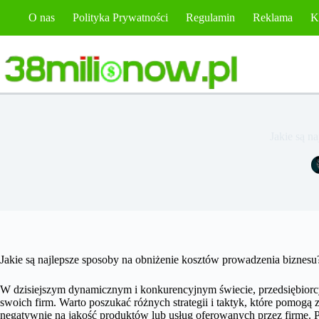
Przejdź
O nas
Polityka Prywatności
Regulamin
Reklama
K
do
treści
Jakie są n
Jakie są najlepsze sposoby na obniżenie kosztów prowadzenia biznesu
W dzisiejszym dynamicznym i konkurencyjnym świecie, przedsiębior
swoich firm. Warto poszukać różnych strategii i taktyk, które pomog
negatywnie na jakość produktów lub usług oferowanych przez firmę. 