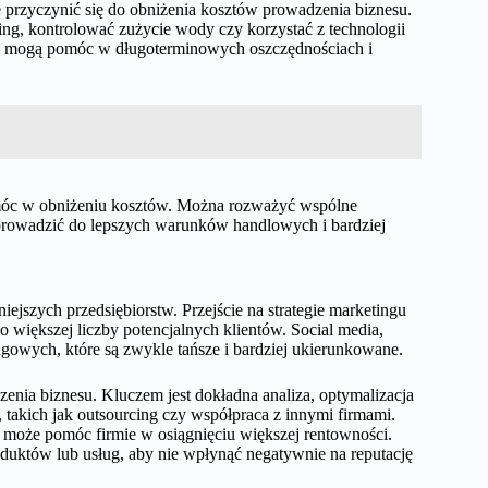
przyczynić się do obniżenia kosztów prowadzenia biznesu.
g, kontrolować zużycie wody czy korzystać z technologii
je mogą pomóc w długoterminowych oszczędnościach i
omóc w obniżeniu kosztów. Można rozważyć wspólne
 prowadzić do lepszych warunków handlowych i bardziej
jszych przedsiębiorstw. Przejście na strategie marketingu
 większej liczby potencjalnych klientów. Social media,
gowych, które są zwykle tańsze i bardziej ukierunkowane.
nia biznesu. Kluczem jest dokładna analiza, optymalizacja
takich jak outsourcing czy współpraca z innymi firmami.
 może pomóc firmie w osiągnięciu większej rentowności.
oduktów lub usług, aby nie wpłynąć negatywnie na reputację