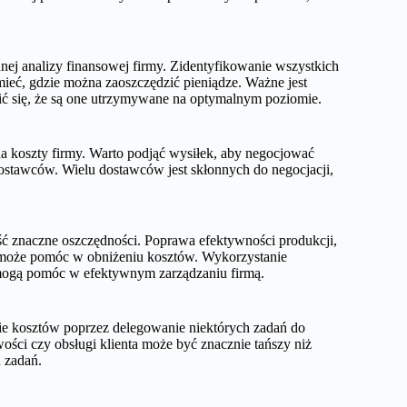
ej analizy finansowej firmy. Zidentyfikowanie wszystkich
ieć, gdzie można zaoszczędzić pieniądze. Ważne jest
ić się, że są one utrzymywane na optymalnym poziomie.
 koszty firmy. Warto podjąć wysiłek, aby negocjować
ostawców. Wielu dostawców jest skłonnych do negocjacji,
ć znaczne oszczędności. Poprawa efektywności produkcji,
w może pomóc w obniżeniu kosztów. Wykorzystanie
ż mogą pomóc w efektywnym zarządzaniu firmą.
nie kosztów poprzez delegowanie niektórych zadań do
ości czy obsługi klienta może być znacznie tańszy niż
 zadań.