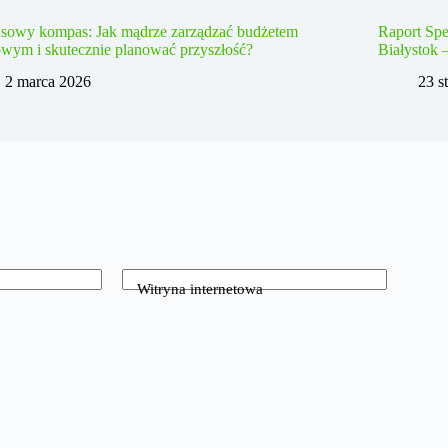
nsowy kompas: Jak mądrze zarządzać budżetem
Raport Spe
wym i skutecznie planować przyszłość?
Białystok 
2 marca 2026
23 s
Witryna internetowa