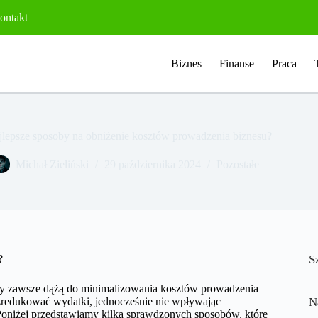
ontakt
Biznes
Finanse
Praca
ajlepsze sposoby na obniżenie kosztów prowadzenia biznesu?
Michał Zieliński
29 października 2024
Pozostałe
?
S
cy zawsze dążą do minimalizowania kosztów prowadzenia
ą zredukować wydatki, jednocześnie nie wpływając
N
Poniżej przedstawiamy kilka sprawdzonych sposobów, które