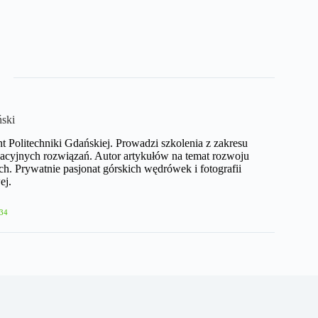
ński
nt Politechniki Gdańskiej. Prowadzi szkolenia z zakresu
acyjnych rozwiązań. Autor artykułów na temat rozwoju
h. Prywatnie pasjonat górskich wędrówek i fotografii
ej.
34