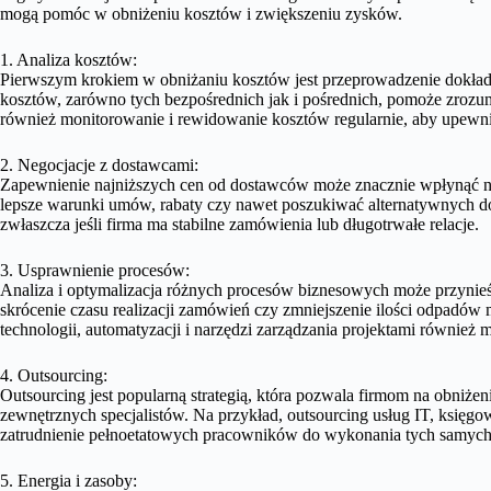
mogą pomóc w obniżeniu kosztów i zwiększeniu zysków.
1. Analiza kosztów:
Pierwszym krokiem w obniżaniu kosztów jest przeprowadzenie dokładn
kosztów, zarówno tych bezpośrednich jak i pośrednich, pomoże zrozum
również monitorowanie i rewidowanie kosztów regularnie, aby upewn
2. Negocjacje z dostawcami:
Zapewnienie najniższych cen od dostawców może znacznie wpłynąć na
lepsze warunki umów, rabaty czy nawet poszukiwać alternatywnych d
zwłaszcza jeśli firma ma stabilne zamówienia lub długotrwałe relacje.
3. Usprawnienie procesów:
Analiza i optymalizacja różnych procesów biznesowych może przynieś
skrócenie czasu realizacji zamówień czy zmniejszenie ilości odpadó
technologii, automatyzacji i narzędzi zarządzania projektami równie
4. Outsourcing:
Outsourcing jest popularną strategią, która pozwala firmom na obniże
zewnętrznych specjalistów. Na przykład, outsourcing usług IT, księgow
zatrudnienie pełnoetatowych pracowników do wykonania tych samych
5. Energia i zasoby: