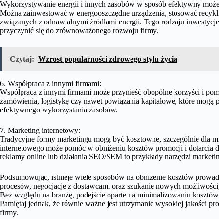
Wykorzystywanie energii i innych zasobów w sposób efektywny może 
Można zainwestować w energooszczędne urządzenia, stosować recyklin
związanych z odnawialnymi źródłami energii. Tego rodzaju inwestyc
przyczynić się do zrównoważonego rozwoju firmy.
Czytaj:
Wzrost popularności zdrowego stylu życia
6. Współpraca z innymi firmami:
Współpraca z innymi firmami może przynieść obopólne korzyści i p
zamówienia, logistykę czy nawet powiązania kapitałowe, które mogą
efektywnego wykorzystania zasobów.
7. Marketing internetowy:
Tradycyjne formy marketingu mogą być kosztowne, szczególnie dla mnie
internetowego może pomóc w obniżeniu kosztów promocji i dotarcia do
reklamy online lub działania SEO/SEM to przykłady narzędzi marketin
Podsumowując, istnieje wiele sposobów na obniżenie kosztów prowadze
procesów, negocjacje z dostawcami oraz szukanie nowych możliwości, 
Bez względu na branżę, podejście oparte na minimalizowaniu kosztów
Pamiętaj jednak, że równie ważne jest utrzymanie wysokiej jakości pr
firmy.