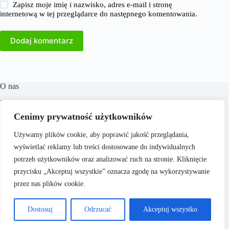
Zapisz moje imię i nazwisko, adres e-mail i stronę
internetową w tej przeglądarce do następnego komentowania.
Dodaj komentarz
O nas
​38Milionow.pl to portal internetowy oferujący aktualne
informacje i analizy z dziedzin takich jak biznes, finanse,
Cenimy prywatność użytkowników
praca, technologia, marketing i prawo. Naszym celem jest
dostarczanie rzetelnych treści, które wspierają czytelników w
Używamy plików cookie, aby poprawić jakość przeglądania,
podejmowaniu świadomych decyzji oraz inspirują do
wyświetlać reklamy lub treści dostosowane do indywidualnych
działania. Dbamy o to, aby nasze artykuły były zrozumiałe i
dostępne dla każdego, niezależnie od poziomu wiedzy.
potrzeb użytkowników oraz analizować ruch na stronie. Kliknięcie
przycisku „Akceptuj wszystkie” oznacza zgodę na wykorzystywanie
przez nas plików cookie.
Dostosuj
Odrzucać
Akceptuj wszystko
Copyright © 2026 -
38Milionow.pl