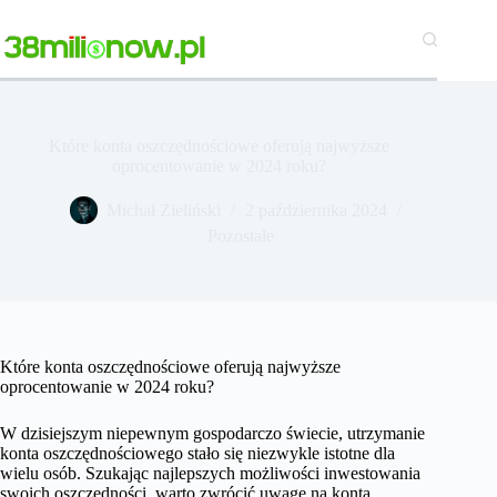
Przejdź
do
treści
Które konta oszczędnościowe oferują najwyższe
oprocentowanie w 2024 roku?
Michał Zieliński
2 października 2024
Pozostałe
Które konta oszczędnościowe oferują najwyższe
oprocentowanie w 2024 roku?
W dzisiejszym niepewnym gospodarczo świecie, utrzymanie
konta oszczędnościowego stało się niezwykle istotne dla
wielu osób. Szukając najlepszych możliwości inwestowania
swoich oszczędności, warto zwrócić uwagę na konta