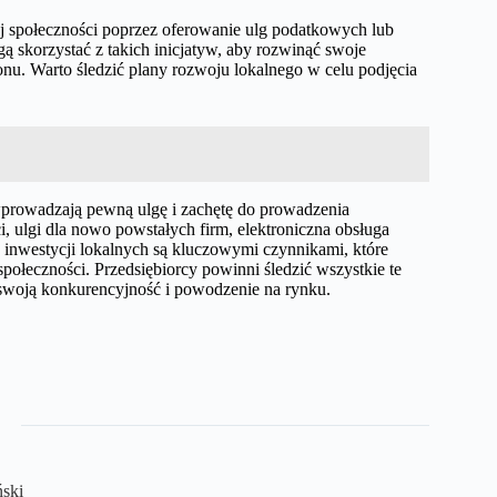
ej społeczności poprzez oferowanie ulg podatkowych lub
 skorzystać z takich inicjatyw, aby rozwinąć swoje
onu. Warto śledzić plany rozwoju lokalnego w celu podjęcia
prowadzają pewną ulgę i zachętę do prowadzenia
, ulgi dla nowo powstałych firm, elektroniczna obsługa
inwestycji lokalnych są kluczowymi czynnikami, które
ołeczności. Przedsiębiorcy powinni śledzić wszystkie te
 swoją konkurencyjność i powodzenie na rynku.
ński