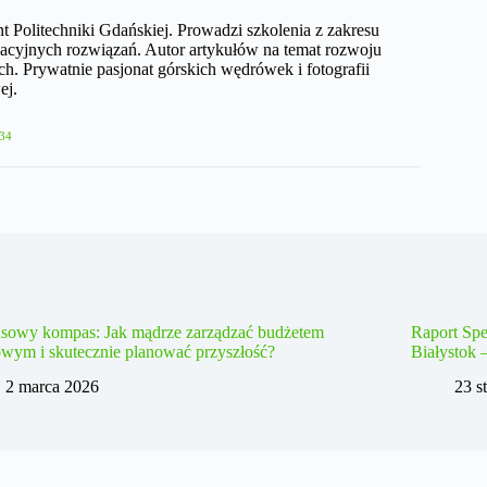
nt Politechniki Gdańskiej. Prowadzi szkolenia z zakresu
acyjnych rozwiązań. Autor artykułów na temat rozwoju
h. Prywatnie pasjonat górskich wędrówek i fotografii
ej.
34
nsowy kompas: Jak mądrze zarządzać budżetem
Raport Spe
wym i skutecznie planować przyszłość?
Białystok 
2 marca 2026
23 s