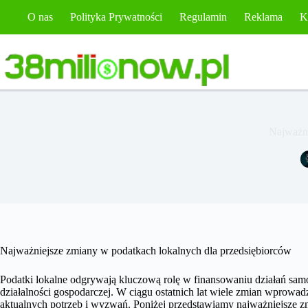
Przejdź
O nas
Polityka Prywatności
Regulamin
Reklama
K
do
treści
Najważni
Najważniejsze zmiany w podatkach lokalnych dla przedsiębiorców
Podatki lokalne odgrywają kluczową rolę w finansowaniu działań sa
działalności gospodarczej. W ciągu ostatnich lat wiele zmian wprow
aktualnych potrzeb i wyzwań. Poniżej przedstawiamy najważniejsze z