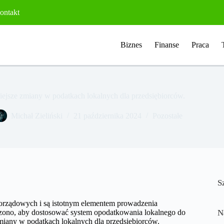
ontakt
Biznes
Finanse
Praca
ejsze zmiany w podatkach lokalnych dla przedsiębiorców.
Michał Zieliński
21 października 2024
Pozostałe
S
morządowych i są istotnym elementem prowadzenia
adzono, aby dostosować system opodatkowania lokalnego do
N
miany w podatkach lokalnych dla przedsiębiorców.