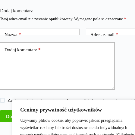
Dodaj komentarz
Twój adres email nie zostanie opublikowany.
Wymagane pola są oznaczone
*
Nazwa
*
Adres e-mail
*
Dodaj komentarz
*
Zapisz moje imię i nazwisko, adres e-mail i stronę internetową w 
Cenimy prywatność użytkowników
Dodaj komentarz
Używamy plików cookie, aby poprawić jakość przeglądania,
wyświetlać reklamy lub treści dostosowane do indywidualnych
potrzeb użytkowników oraz analizować ruch na stronie. Kliknięcie