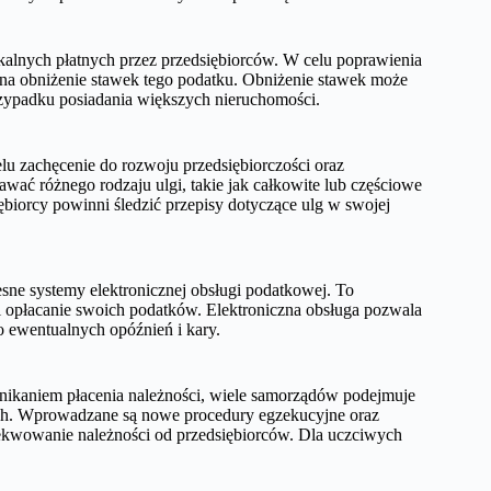
kalnych płatnych przez przedsiębiorców. W celu poprawienia
na obniżenie stawek tego podatku. Obniżenie stawek może
rzypadku posiadania większych nieruchomości.
 zachęcenie do rozwoju przedsiębiorczości oraz
ć różnego rodzaju ulgi, takie jak całkowite lub częściowe
biorcy powinni śledzić przepisy dotyczące ulg w swojej
e systemy elektronicznej obsługi podatkowej. To
i opłacanie swoich podatków. Elektroniczna obsługa pozwala
o ewentualnych opóźnień i kary.
ikaniem płacenia należności, wiele samorządów podejmuje
ych. Wprowadzane są nowe procedury egzekucyjne oraz
gzekwowanie należności od przedsiębiorców. Dla uczciwych