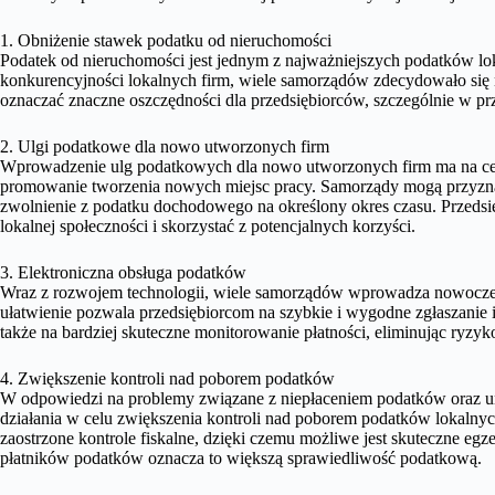
1. Obniżenie stawek podatku od nieruchomości
Podatek od nieruchomości jest jednym z najważniejszych podatków lo
konkurencyjności lokalnych firm, wiele samorządów zdecydowało się 
oznaczać znaczne oszczędności dla przedsiębiorców, szczególnie w p
2. Ulgi podatkowe dla nowo utworzonych firm
Wprowadzenie ulg podatkowych dla nowo utworzonych firm ma na celu
promowanie tworzenia nowych miejsc pracy. Samorządy mogą przyznawa
zwolnienie z podatku dochodowego na określony okres czasu. Przedsię
lokalnej społeczności i skorzystać z potencjalnych korzyści.
3. Elektroniczna obsługa podatków
Wraz z rozwojem technologii, wiele samorządów wprowadza nowoczesn
ułatwienie pozwala przedsiębiorcom na szybkie i wygodne zgłaszanie 
także na bardziej skuteczne monitorowanie płatności, eliminując ryzyk
4. Zwiększenie kontroli nad poborem podatków
W odpowiedzi na problemy związane z niepłaceniem podatków oraz un
działania w celu zwiększenia kontroli nad poborem podatków lokaln
zaostrzone kontrole fiskalne, dzięki czemu możliwe jest skuteczne e
płatników podatków oznacza to większą sprawiedliwość podatkową.