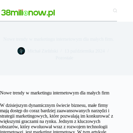
Przejdź
do
treści
Nowe trendy w marketingu internetowym dla małych firm.
Michał Zieliński
13 października 2024
Pozostałe
Nowe trendy w marketingu internetowym dla małych firm
W dzisiejszym dynamicznym świecie biznesu, małe firmy
mają dostęp do coraz bardziej zaawansowanych narzędzi i
strategii marketingowych, które pozwalają im konkurować z
większymi graczami na rynku. Jednym z kluczowych
obszarów, który ewoluował wraz z rozwojem technologii
internetowej, jest marketing internetowy. W tym artykule