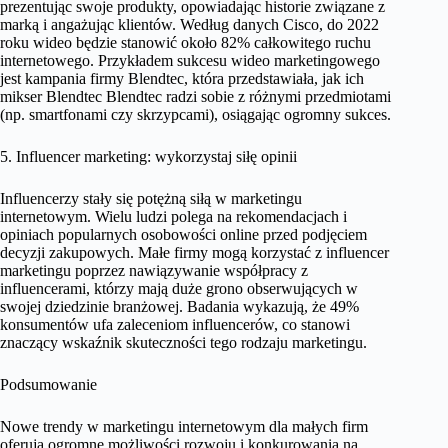
prezentując swoje produkty, opowiadając historie związane z
marką i angażując klientów. Według danych Cisco, do 2022
roku wideo będzie stanowić około 82% całkowitego ruchu
internetowego. Przykładem sukcesu wideo marketingowego
jest kampania firmy Blendtec, która przedstawiała, jak ich
mikser Blendtec Blendtec radzi sobie z różnymi przedmiotami
(np. smartfonami czy skrzypcami), osiągając ogromny sukces.
5. Influencer marketing: wykorzystaj siłę opinii
Influencerzy stały się potężną siłą w marketingu
internetowym. Wielu ludzi polega na rekomendacjach i
opiniach popularnych osobowości online przed podjęciem
decyzji zakupowych. Małe firmy mogą korzystać z influencer
marketingu poprzez nawiązywanie współpracy z
influencerami, którzy mają duże grono obserwujących w
swojej dziedzinie branżowej. Badania wykazują, że 49%
konsumentów ufa zaleceniom influencerów, co stanowi
znaczący wskaźnik skuteczności tego rodzaju marketingu.
Podsumowanie
Nowe trendy w marketingu internetowym dla małych firm
oferują ogromne możliwości rozwoju i konkurowania na