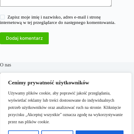
Zapisz moje imię i nazwisko, adres e-mail i stronę
internetową w tej przeglądarce do następnego komentowania.
Dodaj komentarz
O nas
​38Milionow.pl to portal internetowy oferujący aktualne
informacje i analizy z dziedzin takich jak biznes, finanse,
Cenimy prywatność użytkowników
praca, technologia, marketing i prawo. Naszym celem jest
dostarczanie rzetelnych treści, które wspierają czytelników w
Używamy plików cookie, aby poprawić jakość przeglądania,
podejmowaniu świadomych decyzji oraz inspirują do
wyświetlać reklamy lub treści dostosowane do indywidualnych
działania. Dbamy o to, aby nasze artykuły były zrozumiałe i
dostępne dla każdego, niezależnie od poziomu wiedzy.
potrzeb użytkowników oraz analizować ruch na stronie. Kliknięcie
przycisku „Akceptuj wszystkie” oznacza zgodę na wykorzystywanie
przez nas plików cookie.