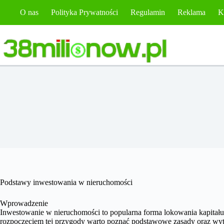
Przejdź
O nas
Polityka Prywatności
Regulamin
Reklama
K
do
treści
Podstawy inwestowania w nieruchomości
Wprowadzenie
Inwestowanie w nieruchomości to popularna forma lokowania kapitału,
rozpoczęciem tej przygody warto poznać podstawowe zasady oraz wyt