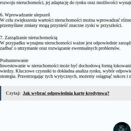
rozwoju nieruchomości, jej adaptację do rynku oraz możliwości wynaj
6. Wprowadzanie ulepszeń
W celu zwiększenia wartości nieruchomości można wprowadzać różne u
przemyślane zmiany mogą przynieść znaczne zyski w przyszłości.
7. Zarządzanie nieruchomością
W przypadku wynajmu nieruchomości ważne jest odpowiednie zarządzan
zadbać o utrzymanie oraz rozwiązanie ewentualnych problemów.
Podsumowanie
Inwestowanie w nieruchomości może być dochodową formą lokowania
wiedzy. Kluczowe czynniki to dokładna analiza rynku, wybór odpowied
strategia. Przestrzegając tych wytycznych, możemy osiągnąć sukces i 
Czytaj:
Jak wybrać odpowiednią kartę kredytową?