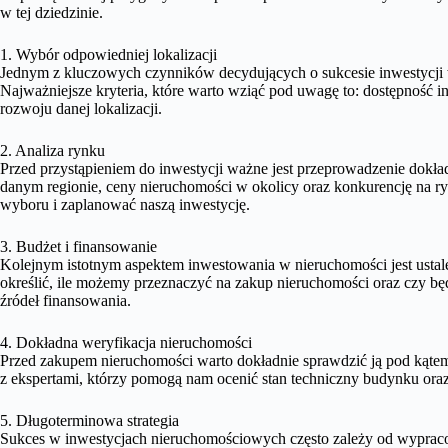
w tej dziedzinie.
1. Wybór odpowiedniej lokalizacji
Jednym z kluczowych czynników decydujących o sukcesie inwestycji w
Najważniejsze kryteria, które warto wziąć pod uwagę to: dostępność i
rozwoju danej lokalizacji.
2. Analiza rynku
Przed przystąpieniem do inwestycji ważne jest przeprowadzenie dokła
danym regionie, ceny nieruchomości w okolicy oraz konkurencję na 
wyboru i zaplanować naszą inwestycję.
3. Budżet i finansowanie
Kolejnym istotnym aspektem inwestowania w nieruchomości jest ustale
określić, ile możemy przeznaczyć na zakup nieruchomości oraz czy bę
źródeł finansowania.
4. Dokładna weryfikacja nieruchomości
Przed zakupem nieruchomości warto dokładnie sprawdzić ją pod kąte
z ekspertami, którzy pomogą nam ocenić stan techniczny budynku ora
5. Długoterminowa strategia
Sukces w inwestycjach nieruchomościowych często zależy od wypracow