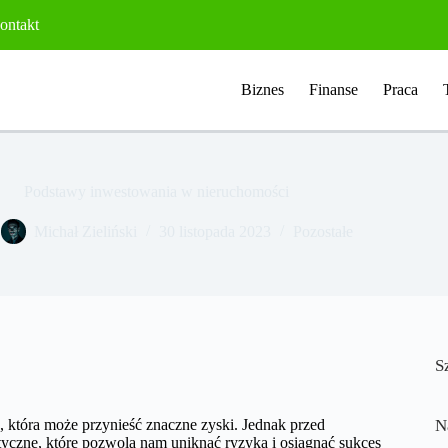
ontakt
Biznes
Finanse
Praca
Podstawy inwestowania w nieruchomości
Michał Zieliński
30 listopada 2023
Pozostałe
S
 która może przynieść znaczne zyski. Jednak przed
N
yczne, które pozwolą nam uniknąć ryzyka i osiągnąć sukces