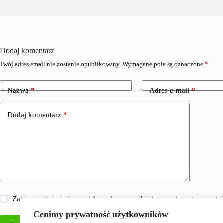
Dodaj komentarz
Twój adres email nie zostanie opublikowany.
Wymagane pola są oznaczone
*
Nazwa
*
Adres e-mail
*
Dodaj komentarz
*
Zapisz moje imię i nazwisko, adres e-mail i stronę internetową w 
Cenimy prywatność użytkowników