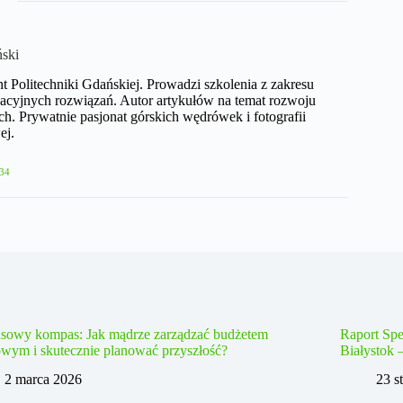
ński
nt Politechniki Gdańskiej. Prowadzi szkolenia z zakresu
acyjnych rozwiązań. Autor artykułów na temat rozwoju
h. Prywatnie pasjonat górskich wędrówek i fotografii
ej.
34
nsowy kompas: Jak mądrze zarządzać budżetem
Raport Spe
wym i skutecznie planować przyszłość?
Białystok 
2 marca 2026
23 s