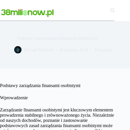
Przejdź
do
treści
Podstawy zarządzania finansami osobistymi
Michał Zieliński
9 sierpnia 2024
Pozostałe
Podstawy zarządzania finansami osobistymi
Wprowadzenie
Zarządzanie finansami osobistymi jest kluczowym elementem
prowadzenia stabilnego i zrównoważonego życia. Niezależnie
od naszych dochodów, poznanie i zastosowanie
podstawowych zasad zarządzania finansami osobistymi może