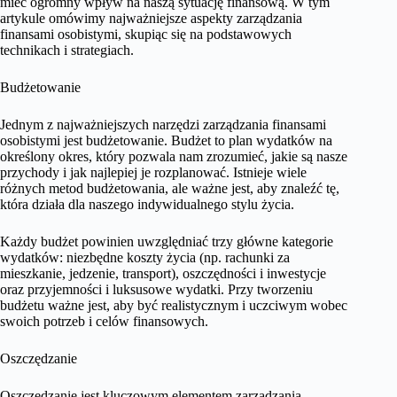
mieć ogromny wpływ na naszą sytuację finansową. W tym
artykule omówimy najważniejsze aspekty zarządzania
finansami osobistymi, skupiąc się na podstawowych
technikach i strategiach.
Budżetowanie
Jednym z najważniejszych narzędzi zarządzania finansami
osobistymi jest budżetowanie. Budżet to plan wydatków na
określony okres, który pozwala nam zrozumieć, jakie są nasze
przychody i jak najlepiej je rozplanować. Istnieje wiele
różnych metod budżetowania, ale ważne jest, aby znaleźć tę,
która działa dla naszego indywidualnego stylu życia.
Każdy budżet powinien uwzględniać trzy główne kategorie
wydatków: niezbędne koszty życia (np. rachunki za
mieszkanie, jedzenie, transport), oszczędności i inwestycje
oraz przyjemności i luksusowe wydatki. Przy tworzeniu
budżetu ważne jest, aby być realistycznym i uczciwym wobec
swoich potrzeb i celów finansowych.
Oszczędzanie
Oszczędzanie jest kluczowym elementem zarządzania