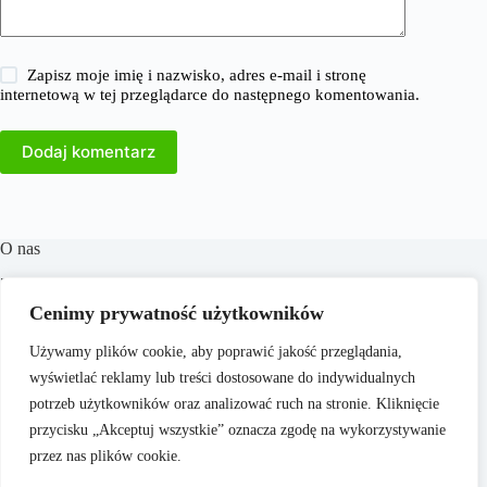
Zapisz moje imię i nazwisko, adres e-mail i stronę
internetową w tej przeglądarce do następnego komentowania.
Dodaj komentarz
O nas
​38Milionow.pl to portal internetowy oferujący aktualne
informacje i analizy z dziedzin takich jak biznes, finanse,
Cenimy prywatność użytkowników
praca, technologia, marketing i prawo. Naszym celem jest
dostarczanie rzetelnych treści, które wspierają czytelników w
Używamy plików cookie, aby poprawić jakość przeglądania,
podejmowaniu świadomych decyzji oraz inspirują do
wyświetlać reklamy lub treści dostosowane do indywidualnych
działania. Dbamy o to, aby nasze artykuły były zrozumiałe i
dostępne dla każdego, niezależnie od poziomu wiedzy.
potrzeb użytkowników oraz analizować ruch na stronie. Kliknięcie
przycisku „Akceptuj wszystkie” oznacza zgodę na wykorzystywanie
przez nas plików cookie.