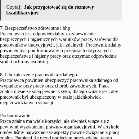
Czytaj:
Jak przygotować się do rozmowy
kwalifikacyjnej
7. Bezpieczeństwo zdrowotne i bhp
Pracodawca jest odpowiedzialny za zapewnienie
bezpiecznych i higienicznych warunków pracy, zarówno dla
pracowników tradycyjnych, jak i zdalnych. Pracownik zdalny
powinien być poinformowany o przepisach dotyczących
bezpieczeństwa i higieny pracy oraz otrzymać odpowiednie
środki ochrony osobistej.
8. Ubezpieczenie pracownika zdalnego
Pracodawca powinien ubezpieczyć pracownika zdalnego od
wypadków przy pracy oraz chorób zawodowych. Praca
zdalna niesie ze sobą pewne ryzyko, dlatego ważne jest, aby
pracownik był ubezpieczony w razie jakichkolwiek
nieprzewidzianych sytuacji.
Podsumowanie
Praca zdalna ma wiele korzyści, ale również wiąże się z
pewnymi wyzwaniami prawno-organizacyjnymi. W artykule
omówiliśmy najważniejsze aspekty prawne związane z pracą
zdalną. Pamiętaj, że przed podjęciem pracy zdalnej warto