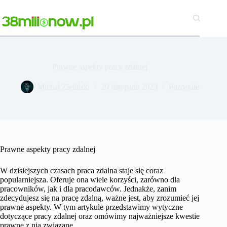
Przejdź
do
treści
Prawne aspekty pracy zdalnej
Michał Zieliński
29 listopada 2023
Pozostałe
Prawne aspekty pracy zdalnej
W dzisiejszych czasach praca zdalna staje się coraz
popularniejsza. Oferuje ona wiele korzyści, zarówno dla
pracowników, jak i dla pracodawców. Jednakże, zanim
zdecydujesz się na pracę zdalną, ważne jest, aby zrozumieć jej
prawne aspekty. W tym artykule przedstawimy wytyczne
dotyczące pracy zdalnej oraz omówimy najważniejsze kwestie
prawne z nią związane.