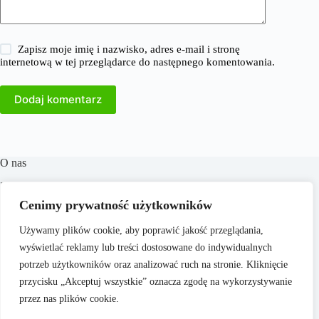
Zapisz moje imię i nazwisko, adres e-mail i stronę
internetową w tej przeglądarce do następnego komentowania.
Dodaj komentarz
O nas
​38Milionow.pl to portal internetowy oferujący aktualne
informacje i analizy z dziedzin takich jak biznes, finanse,
Cenimy prywatność użytkowników
praca, technologia, marketing i prawo. Naszym celem jest
dostarczanie rzetelnych treści, które wspierają czytelników w
Używamy plików cookie, aby poprawić jakość przeglądania,
podejmowaniu świadomych decyzji oraz inspirują do
wyświetlać reklamy lub treści dostosowane do indywidualnych
działania. Dbamy o to, aby nasze artykuły były zrozumiałe i
dostępne dla każdego, niezależnie od poziomu wiedzy.
potrzeb użytkowników oraz analizować ruch na stronie. Kliknięcie
przycisku „Akceptuj wszystkie” oznacza zgodę na wykorzystywanie
przez nas plików cookie.