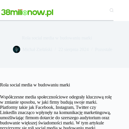
Przejdź
do
treści
Rola social media w budowaniu marki
Michał Zieliński
22 sierpnia 2024
Pozostałe
Rola social media w budowaniu marki
Współczesne media społecznościowe odegrały kluczową rolę
w zmianie sposobu, w jaki firmy budują swoje marki.
Platformy takie jak Facebook, Instagram, Twitter czy
LinkedIn znacząco wpłynęły na komunikację marketingową,
umożliwiając firmom dotarcie do szerszego audytorium oraz
budowanie większej świadomości marki. W tym artykule
przyjrzymy się roli social media w budowaniu marki,