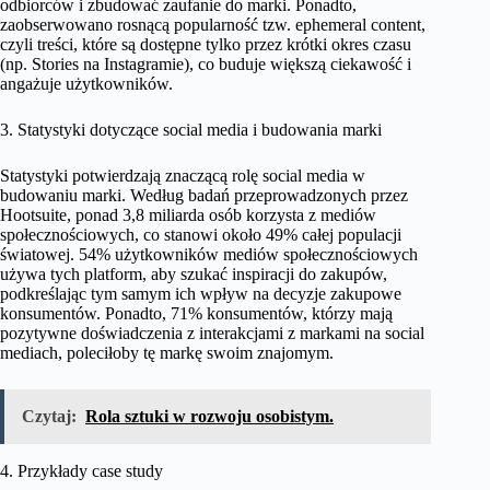
odbiorców i zbudować zaufanie do marki. Ponadto,
zaobserwowano rosnącą popularność tzw. ephemeral content,
czyli treści, które są dostępne tylko przez krótki okres czasu
(np. Stories na Instagramie), co buduje większą ciekawość i
angażuje użytkowników.
3. Statystyki dotyczące social media i budowania marki
Statystyki potwierdzają znaczącą rolę social media w
budowaniu marki. Według badań przeprowadzonych przez
Hootsuite, ponad 3,8 miliarda osób korzysta z mediów
społecznościowych, co stanowi około 49% całej populacji
światowej. 54% użytkowników mediów społecznościowych
używa tych platform, aby szukać inspiracji do zakupów,
podkreślając tym samym ich wpływ na decyzje zakupowe
konsumentów. Ponadto, 71% konsumentów, którzy mają
pozytywne doświadczenia z interakcjami z markami na social
mediach, poleciłoby tę markę swoim znajomym.
Czytaj:
Rola sztuki w rozwoju osobistym.
4. Przykłady case study