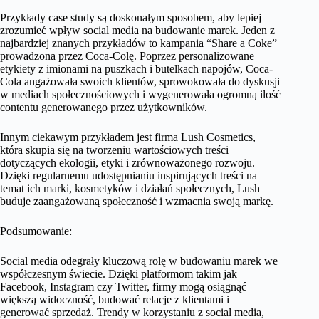
Przykłady case study są doskonałym sposobem, aby lepiej
zrozumieć wpływ social media na budowanie marek. Jeden z
najbardziej znanych przykładów to kampania “Share a Coke”
prowadzona przez Coca-Colę. Poprzez personalizowane
etykiety z imionami na puszkach i butelkach napojów, Coca-
Cola angażowała swoich klientów, sprowokowała do dyskusji
w mediach społecznościowych i wygenerowała ogromną ilość
contentu generowanego przez użytkowników.
Innym ciekawym przykładem jest firma Lush Cosmetics,
która skupia się na tworzeniu wartościowych treści
dotyczących ekologii, etyki i zrównoważonego rozwoju.
Dzięki regularnemu udostępnianiu inspirujących treści na
temat ich marki, kosmetyków i działań społecznych, Lush
buduje zaangażowaną społeczność i wzmacnia swoją markę.
Podsumowanie:
Social media odegrały kluczową rolę w budowaniu marek we
współczesnym świecie. Dzięki platformom takim jak
Facebook, Instagram czy Twitter, firmy mogą osiągnąć
większą widoczność, budować relacje z klientami i
generować sprzedaż. Trendy w korzystaniu z social media,