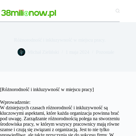
Przejdź
do
treści
Różnorodność i inkluzywność w miejscu pracy.
Michał Zieliński
1 maja 2024
Pozostałe
[Różnorodność i inkluzywność w miejscu pracy]
Wprowadzenie:
W dzisiejszych czasach różnorodność i inkluzywność są
kluczowymi aspektami, które każda organizacja powinna brać
pod uwagę. Zarządzanie różnorodnością polega na stworzeniu
środowiska pracy, w którym wszyscy pracownicy mają równe
szanse i czują się związani z organizacją. Jest to nie tylko
sprawiedliwe, ale także przyczynia się do sukcesu firmy. W