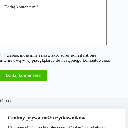
Dodaj komentarz
*
Zapisz moje imię i nazwisko, adres e-mail i stronę
internetową w tej przeglądarce do następnego komentowania.
Dodaj komentarz
O nas
​38Milionow.pl to portal internetowy oferujący aktualne
informacje i analizy z dziedzin takich jak biznes, finanse,
Cenimy prywatność użytkowników
praca, technologia, marketing i prawo. Naszym celem jest
dostarczanie rzetelnych treści, które wspierają czytelników w
Używamy plików cookie, aby poprawić jakość przeglądania,