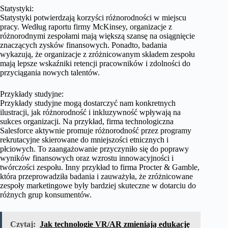
Statystyki:
Statystyki potwierdzają korzyści różnorodności w miejscu
pracy. Według raportu firmy McKinsey, organizacje z
różnorodnymi zespołami mają większą szansę na osiągnięcie
znaczących zysków finansowych. Ponadto, badania
wykazują, że organizacje z zróżnicowanym składem zespołu
mają lepsze wskaźniki retencji pracowników i zdolności do
przyciągania nowych talentów.
Przykłady studyjne:
Przykłady studyjne mogą dostarczyć nam konkretnych
ilustracji, jak różnorodność i inkluzywność wpływają na
sukces organizacji. Na przykład, firma technologiczna
Salesforce aktywnie promuje różnorodność przez programy
rekrutacyjne skierowane do mniejszości etnicznych i
płciowych. To zaangażowanie przyczyniło się do poprawy
wyników finansowych oraz wzrostu innowacyjności i
twórczości zespołu. Inny przykład to firma Procter & Gamble,
która przeprowadziła badania i zauważyła, że zróżnicowane
zespoły marketingowe były bardziej skuteczne w dotarciu do
różnych grup konsumentów.
Czytaj:
Jak technologie VR/AR zmieniają edukację