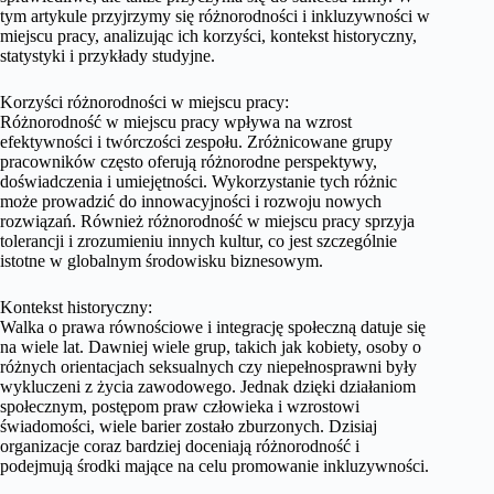
tym artykule przyjrzymy się różnorodności i inkluzywności w
miejscu pracy, analizując ich korzyści, kontekst historyczny,
statystyki i przykłady studyjne.
Korzyści różnorodności w miejscu pracy:
Różnorodność w miejscu pracy wpływa na wzrost
efektywności i twórczości zespołu. Zróżnicowane grupy
pracowników często oferują różnorodne perspektywy,
doświadczenia i umiejętności. Wykorzystanie tych różnic
może prowadzić do innowacyjności i rozwoju nowych
rozwiązań. Również różnorodność w miejscu pracy sprzyja
tolerancji i zrozumieniu innych kultur, co jest szczególnie
istotne w globalnym środowisku biznesowym.
Kontekst historyczny:
Walka o prawa równościowe i integrację społeczną datuje się
na wiele lat. Dawniej wiele grup, takich jak kobiety, osoby o
różnych orientacjach seksualnych czy niepełnosprawni były
wykluczeni z życia zawodowego. Jednak dzięki działaniom
społecznym, postępom praw człowieka i wzrostowi
świadomości, wiele barier zostało zburzonych. Dzisiaj
organizacje coraz bardziej doceniają różnorodność i
podejmują środki mające na celu promowanie inkluzywności.