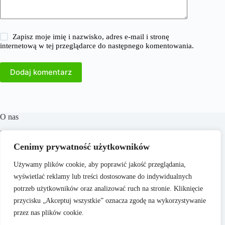
Zapisz moje imię i nazwisko, adres e-mail i stronę
internetową w tej przeglądarce do następnego komentowania.
Dodaj komentarz
O nas
​38Milionow.pl to portal internetowy oferujący aktualne
informacje i analizy z dziedzin takich jak biznes, finanse,
Cenimy prywatność użytkowników
praca, technologia, marketing i prawo. Naszym celem jest
dostarczanie rzetelnych treści, które wspierają czytelników w
Używamy plików cookie, aby poprawić jakość przeglądania,
podejmowaniu świadomych decyzji oraz inspirują do
wyświetlać reklamy lub treści dostosowane do indywidualnych
działania. Dbamy o to, aby nasze artykuły były zrozumiałe i
dostępne dla każdego, niezależnie od poziomu wiedzy.
potrzeb użytkowników oraz analizować ruch na stronie. Kliknięcie
przycisku „Akceptuj wszystkie” oznacza zgodę na wykorzystywanie
przez nas plików cookie.