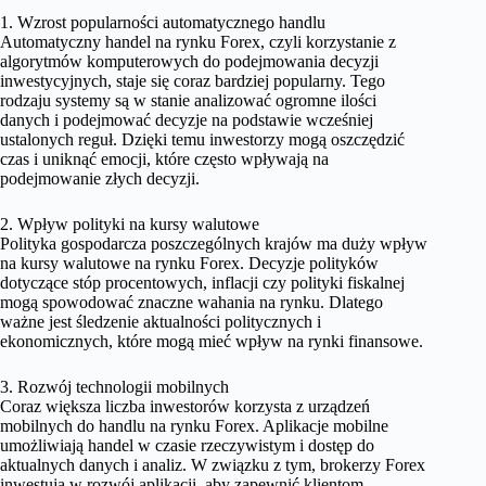
1. Wzrost popularności automatycznego handlu
Automatyczny handel na rynku Forex, czyli korzystanie z
algorytmów komputerowych do podejmowania decyzji
inwestycyjnych, staje się coraz bardziej popularny. Tego
rodzaju systemy są w stanie analizować ogromne ilości
danych i podejmować decyzje na podstawie wcześniej
ustalonych reguł. Dzięki temu inwestorzy mogą oszczędzić
czas i uniknąć emocji, które często wpływają na
podejmowanie złych decyzji.
2. Wpływ polityki na kursy walutowe
Polityka gospodarcza poszczególnych krajów ma duży wpływ
na kursy walutowe na rynku Forex. Decyzje polityków
dotyczące stóp procentowych, inflacji czy polityki fiskalnej
mogą spowodować znaczne wahania na rynku. Dlatego
ważne jest śledzenie aktualności politycznych i
ekonomicznych, które mogą mieć wpływ na rynki finansowe.
3. Rozwój technologii mobilnych
Coraz większa liczba inwestorów korzysta z urządzeń
mobilnych do handlu na rynku Forex. Aplikacje mobilne
umożliwiają handel w czasie rzeczywistym i dostęp do
aktualnych danych i analiz. W związku z tym, brokerzy Forex
inwestują w rozwój aplikacji, aby zapewnić klientom