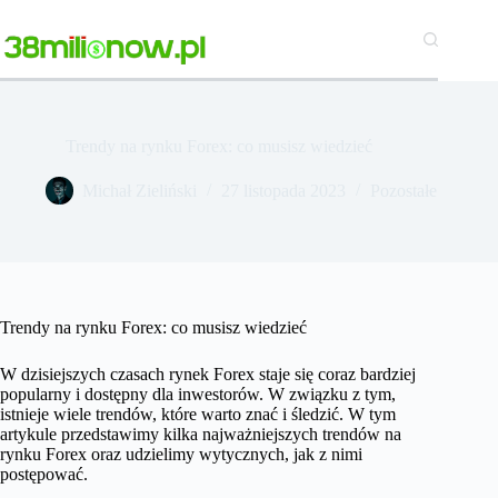
Przejdź
do
treści
Trendy na rynku Forex: co musisz wiedzieć
Michał Zieliński
27 listopada 2023
Pozostałe
Trendy na rynku Forex: co musisz wiedzieć
W dzisiejszych czasach rynek Forex staje się coraz bardziej
popularny i dostępny dla inwestorów. W związku z tym,
istnieje wiele trendów, które warto znać i śledzić. W tym
artykule przedstawimy kilka najważniejszych trendów na
rynku Forex oraz udzielimy wytycznych, jak z nimi
postępować.