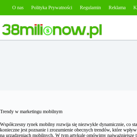
Przejdź
O nas
Polityka Prywatności
Regulamin
Reklama
K
do
treści
Trendy w marketingu mobilnym
Współczesny rynek mobilny rozwija się niezwykle dynamicznie, co s
konieczne jest poznanie i zrozumienie obecnych trendów, które wpł
na urządzeniach mobilnych. W tym artykule omówimy najważniejsze tr