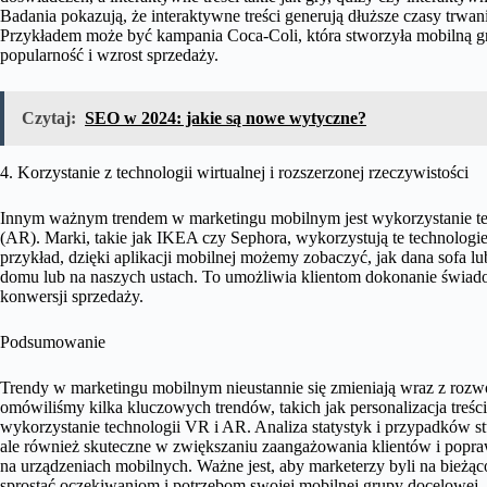
Badania pokazują, że interaktywne treści generują dłuższe czasy trw
Przykładem może być kampania Coca-Coli, która stworzyła mobilną gr
popularność i wzrost sprzedaży.
Czytaj:
SEO w 2024: jakie są nowe wytyczne?
4. Korzystanie z technologii wirtualnej i rozszerzonej rzeczywistości
Innym ważnym trendem w marketingu mobilnym jest wykorzystanie tech
(AR). Marki, takie jak IKEA czy Sephora, wykorzystują te technologi
przykład, dzięki aplikacji mobilnej możemy zobaczyć, jak dana sofa 
domu lub na naszych ustach. To umożliwia klientom dokonanie świa
konwersji sprzedaży.
Podsumowanie
Trendy w marketingu mobilnym nieustannie się zmieniają wraz z rozwo
omówiliśmy kilka kluczowych trendów, takich jak personalizacja treści
wykorzystanie technologii VR i AR. Analiza statystyk i przypadków stu
ale również skuteczne w zwiększaniu zaangażowania klientów i po
na urządzeniach mobilnych. Ważne jest, aby marketerzy byli na bieżąco
sprostać oczekiwaniom i potrzebom swojej mobilnej grupy docelowej.