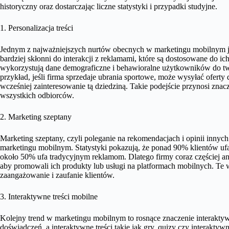
historyczny oraz dostarczając liczne statystyki i przypadki studyjne.
1. Personalizacja treści
Jednym z najważniejszych nurtów obecnych w marketingu mobilnym jest 
bardziej skłonni do interakcji z reklamami, które są dostosowane do ich
wykorzystują dane demograficzne i behawioralne użytkowników do tw
przykład, jeśli firma sprzedaje ubrania sportowe, może wysyłać oferty
wcześniej zainteresowanie tą dziedziną. Takie podejście przynosi znac
wszystkich odbiorców.
2. Marketing szeptany
Marketing szeptany, czyli poleganie na rekomendacjach i opinii inny
marketingu mobilnym. Statystyki pokazują, że ponad 90% klientów uf
około 50% ufa tradycyjnym reklamom. Dlatego firmy coraz częściej a
aby promowali ich produkty lub usługi na platformach mobilnych. Te
zaangażowanie i zaufanie klientów.
3. Interaktywne treści mobilne
Kolejny trend w marketingu mobilnym to rosnące znaczenie interaktyw
doświadczeń, a interaktywne treści takie jak gry, quizy czy interaktyw