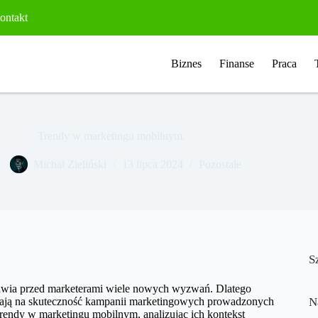
ontakt
Biznes
Finanse
Praca
Trendy w marketingu mobilnym.
Michał Zieliński
13 lipca 2024
Pozostałe
S
tawia przed marketerami wiele nowych wyzwań. Dlatego
ywają na skuteczność kampanii marketingowych prowadzonych
N
endy w marketingu mobilnym, analizując ich kontekst