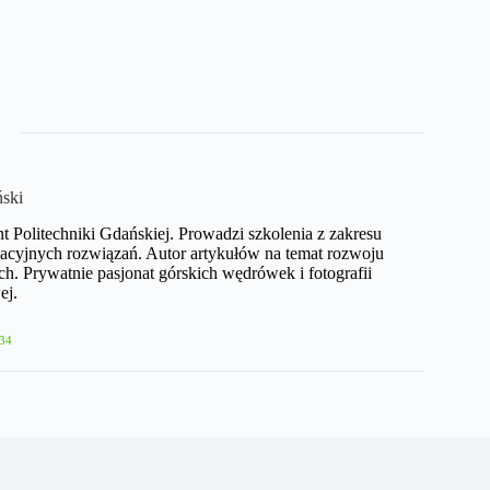
ński
nt Politechniki Gdańskiej. Prowadzi szkolenia z zakresu
acyjnych rozwiązań. Autor artykułów na temat rozwoju
h. Prywatnie pasjonat górskich wędrówek i fotografii
ej.
34