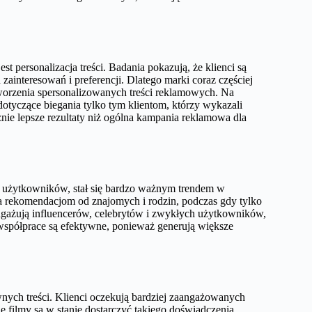
personalizacja treści. Badania pokazują, że klienci są
 zainteresowań i preferencji. Dlatego marki coraz częściej
orzenia spersonalizowanych treści reklamowych. Na
 dotyczące biegania tylko tym klientom, którzy wykazali
znie lepsze rezultaty niż ogólna kampania reklamowa dla
ch użytkowników, stał się bardzo ważnym trendem w
a rekomendacjom od znajomych i rodzin, podczas gdy tylko
ngażują influencerów, celebrytów i zwykłych użytkowników,
 współprace są efektywne, ponieważ generują większe
nych treści. Klienci oczekują bardziej zaangażowanych
ne filmy są w stanie dostarczyć takiego doświadczenia.