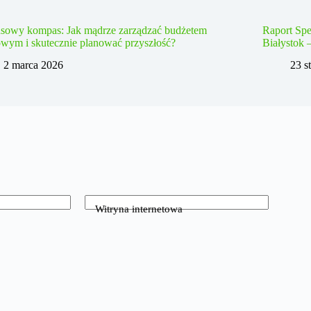
nsowy kompas: Jak mądrze zarządzać budżetem
Raport Spe
wym i skutecznie planować przyszłość?
Białystok 
2 marca 2026
23 s
Witryna internetowa