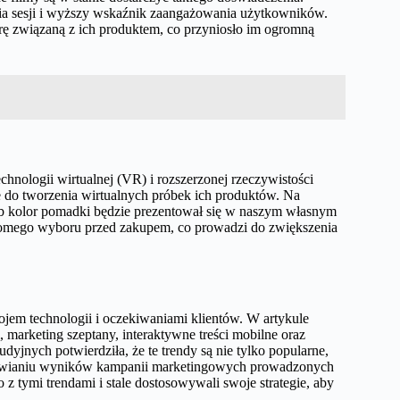
ania sesji i wyższy wskaźnik zaangażowania użytkowników.
ę związaną z ich produktem, co przyniosło im ogromną
nologii wirtualnej (VR) i rozszerzonej rzeczywistości
e do tworzenia wirtualnych próbek ich produktów. Na
lub kolor pomadki będzie prezentował się w naszym własnym
domego wyboru przed zakupem, co prowadzi do zwiększenia
jem technologii i oczekiwaniami klientów. W artykule
, marketing szeptany, interaktywne treści mobilne oraz
dyjnych potwierdziła, że te trendy są nie tylko popularne,
prawianiu wyników kampanii marketingowych prowadzonych
 z tymi trendami i stale dostosowywali swoje strategie, aby