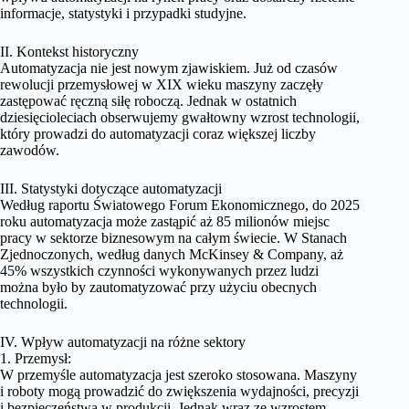
informacje, statystyki i przypadki studyjne.
II. Kontekst historyczny
Automatyzacja nie jest nowym zjawiskiem. Już od czasów
rewolucji przemysłowej w XIX wieku maszyny zaczęły
zastępować ręczną siłę roboczą. Jednak w ostatnich
dziesięcioleciach obserwujemy gwałtowny wzrost technologii,
który prowadzi do automatyzacji coraz większej liczby
zawodów.
III. Statystyki dotyczące automatyzacji
Według raportu Światowego Forum Ekonomicznego, do 2025
roku automatyzacja może zastąpić aż 85 milionów miejsc
pracy w sektorze biznesowym na całym świecie. W Stanach
Zjednoczonych, według danych McKinsey & Company, aż
45% wszystkich czynności wykonywanych przez ludzi
można było by zautomatyzować przy użyciu obecnych
technologii.
IV. Wpływ automatyzacji na różne sektory
1. Przemysł:
W przemyśle automatyzacja jest szeroko stosowana. Maszyny
i roboty mogą prowadzić do zwiększenia wydajności, precyzji
i bezpieczeństwa w produkcji. Jednak wraz ze wzrostem