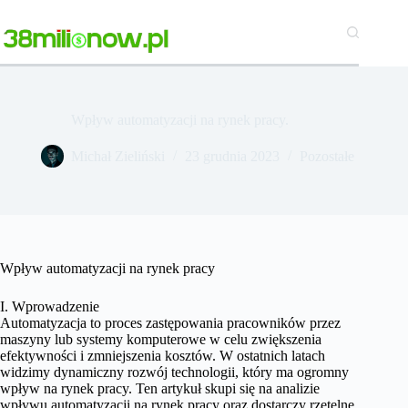
Przejdź
do
treści
Wpływ automatyzacji na rynek pracy.
Michał Zieliński
23 grudnia 2023
Pozostałe
Wpływ automatyzacji na rynek pracy
I. Wprowadzenie
Automatyzacja to proces zastępowania pracowników przez
maszyny lub systemy komputerowe w celu zwiększenia
efektywności i zmniejszenia kosztów. W ostatnich latach
widzimy dynamiczny rozwój technologii, który ma ogromny
wpływ na rynek pracy. Ten artykuł skupi się na analizie
wpływu automatyzacji na rynek pracy oraz dostarczy rzetelne