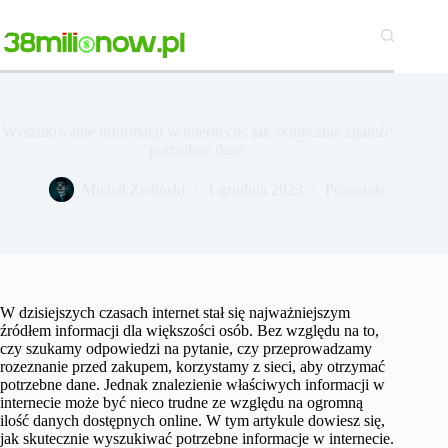
Przejdź
do
treści
Wyszukiwanie informacji w internecie: jak skutecznie znaleźć
potrzebne dane
Michał Zieliński
1 grudnia 2023
Pozostałe
W dzisiejszych czasach internet stał się najważniejszym
źródłem informacji dla większości osób. Bez względu na to,
czy szukamy odpowiedzi na pytanie, czy przeprowadzamy
rozeznanie przed zakupem, korzystamy z sieci, aby otrzymać
potrzebne dane. Jednak znalezienie właściwych informacji w
internecie może być nieco trudne ze względu na ogromną
ilość danych dostępnych online. W tym artykule dowiesz się,
jak skutecznie wyszukiwać potrzebne informacje w internecie.