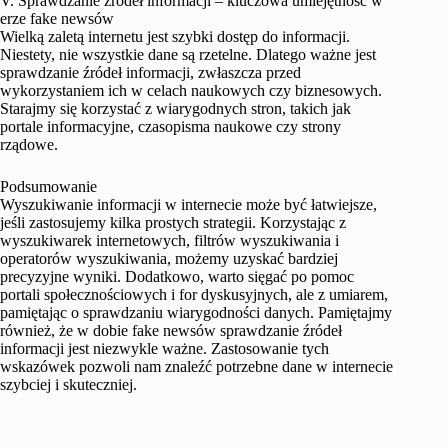
V. Sprawdzanie źródeł informacji – kluczowa umiejętność w
erze fake newsów
Wielką zaletą internetu jest szybki dostęp do informacji.
Niestety, nie wszystkie dane są rzetelne. Dlatego ważne jest
sprawdzanie źródeł informacji, zwłaszcza przed
wykorzystaniem ich w celach naukowych czy biznesowych.
Starajmy się korzystać z wiarygodnych stron, takich jak
portale informacyjne, czasopisma naukowe czy strony
rządowe.
Podsumowanie
Wyszukiwanie informacji w internecie może być łatwiejsze,
jeśli zastosujemy kilka prostych strategii. Korzystając z
wyszukiwarek internetowych, filtrów wyszukiwania i
operatorów wyszukiwania, możemy uzyskać bardziej
precyzyjne wyniki. Dodatkowo, warto sięgać po pomoc
portali społecznościowych i for dyskusyjnych, ale z umiarem,
pamiętając o sprawdzaniu wiarygodności danych. Pamiętajmy
również, że w dobie fake newsów sprawdzanie źródeł
informacji jest niezwykle ważne. Zastosowanie tych
wskazówek pozwoli nam znaleźć potrzebne dane w internecie
szybciej i skuteczniej.