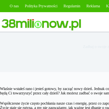
Przejdź
O nas
Polityka Prywatności
Regulamin
Reklama
K
do
treści
Zadbaj o swoje z
Właśnie wstałeś rano i jesteś gotowy, by zacząć nowy dzień. Jednak coś
będą Ci towarzyszyć przez cały dzień? Jak możesz zadbać o swoje samo
Współczesne życie często pochłania nasze czas i energię, przez co z
Życie staje się rutyną, a my nie zauważamy, jak ważne jest dbanie o 