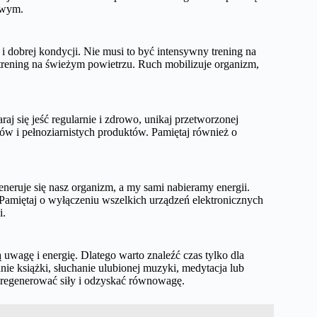
liwym.
 dobrej kondycji. Nie musi to być intensywny trening na
 trening na świeżym powietrzu. Ruch mobilizuje organizm,
j się jeść regularnie i zdrowo, unikaj przetworzonej
w i pełnoziarnistych produktów. Pamiętaj również o
neruje się nasz organizm, a my sami nabieramy energii.
 Pamiętaj o wyłączeniu wszelkich urządzeń elektronicznych
i.
uwagę i energię. Dlatego warto znaleźć czas tylko dla
anie książki, słuchanie ulubionej muzyki, medytacja lub
y zregenerować siły i odzyskać równowagę.