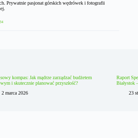
h. Prywatnie pasjonat górskich wędrówek i fotografii
ej.
34
nsowy kompas: Jak mądrze zarządzać budżetem
Raport Spe
wym i skutecznie planować przyszłość?
Białystok 
2 marca 2026
23 s