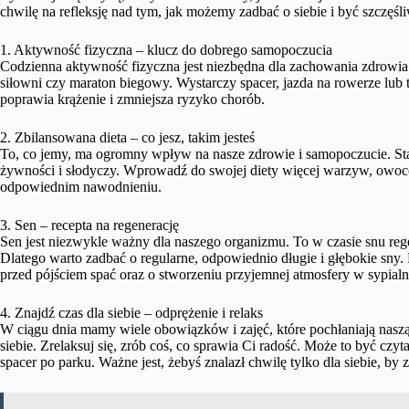
chwilę na refleksję nad tym, jak możemy zadbać o siebie i być szczęś
1. Aktywność fizyczna – klucz do dobrego samopoczucia
Codzienna aktywność fizyczna jest niezbędna dla zachowania zdrowia i
siłowni czy maraton biegowy. Wystarczy spacer, jazda na rowerze lub
poprawia krążenie i zmniejsza ryzyko chorób.
2. Zbilansowana dieta – co jesz, takim jesteś
To, co jemy, ma ogromny wpływ na nasze zdrowie i samopoczucie. Stara
żywności i słodyczy. Wprowadź do swojej diety więcej warzyw, owocó
odpowiednim nawodnieniu.
3. Sen – recepta na regenerację
Sen jest niezwykle ważny dla naszego organizmu. To w czasie snu rege
Dlatego warto zadbać o regularne, odpowiednio długie i głębokie sny.
przed pójściem spać oraz o stworzeniu przyjemnej atmosfery w sypialn
4. Znajdź czas dla siebie – odprężenie i relaks
W ciągu dnia mamy wiele obowiązków i zajęć, które pochłaniają naszą 
siebie. Zrelaksuj się, zrób coś, co sprawia Ci radość. Może to być czyt
spacer po parku. Ważne jest, żebyś znalazł chwilę tylko dla siebie, b