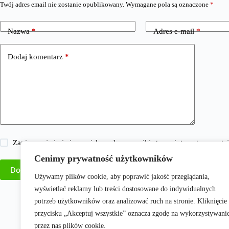
Twój adres email nie zostanie opublikowany.
Wymagane pola są oznaczone
*
Nazwa
*
Adres e-mail
*
Dodaj komentarz
*
Zapisz moje imię i nazwisko, adres e-mail i stronę internetową w 
Cenimy prywatność użytkowników
Dodaj komentarz
Używamy plików cookie, aby poprawić jakość przeglądania,
wyświetlać reklamy lub treści dostosowane do indywidualnych
potrzeb użytkowników oraz analizować ruch na stronie. Kliknięcie
przycisku „Akceptuj wszystkie” oznacza zgodę na wykorzystywani
przez nas plików cookie.