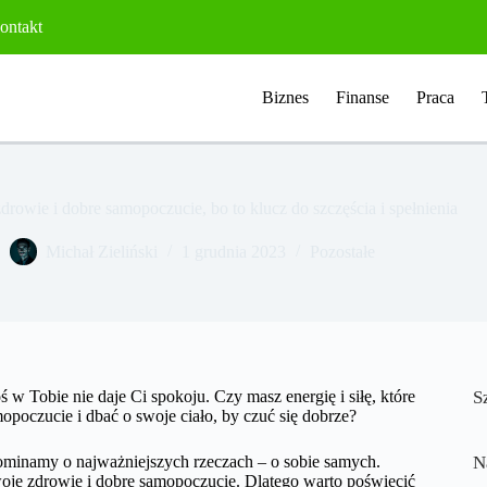
ontakt
Biznes
Finanse
Praca
drowie i dobre samopoczucie, bo to klucz do szczęścia i spełnienia
Michał Zieliński
1 grudnia 2023
Pozostałe
 w Tobie nie daje Ci spokoju. Czy masz energię i siłę, które
S
poczucie i dbać o swoje ciało, by czuć się dobrze?
apominamy o najważniejszych rzeczach – o sobie samych.
N
swoje zdrowie i dobre samopoczucie. Dlatego warto poświęcić