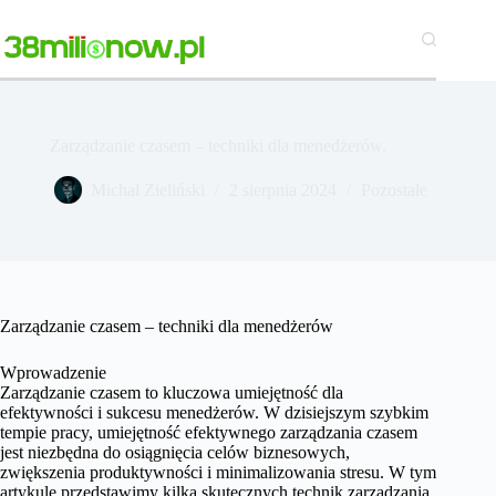
Przejdź
do
treści
Zarządzanie czasem – techniki dla menedżerów.
Michał Zieliński
2 sierpnia 2024
Pozostałe
Zarządzanie czasem – techniki dla menedżerów
Wprowadzenie
Zarządzanie czasem to kluczowa umiejętność dla
efektywności i sukcesu menedżerów. W dzisiejszym szybkim
tempie pracy, umiejętność efektywnego zarządzania czasem
jest niezbędna do osiągnięcia celów biznesowych,
zwiększenia produktywności i minimalizowania stresu. W tym
artykule przedstawimy kilka skutecznych technik zarządzania