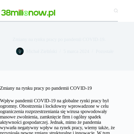
Przejdź
do
treści
Zmiany na rynku pracy po pandemii COVID-19.
Michał Zieliński
5 marca 2024
Pozostałe
Zmiany na rynku pracy po pandemii COVID-19
Wpływ pandemii COVID-19 na globalne rynki pracy był
ogromny. Obostrzenia i lockdowny wprowadzone w celu
ograniczenia rozprzestrzeniania się wirusa spowodowały
masowe zwolnienia, zamknięcie firm i ogólny spadek
aktywności gospodarczej. Jednak, mimo że pandemia
wywarła negatywny wpływ na rynek pracy, wiemy także, że
przyniosła pewne zmiany strukturalne i innowacje. W tym