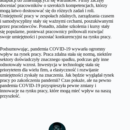
adaptacji do zmieniających się warunków. Firmy zaczęły
doceniać pracowników o szerokich kompetencjach, którzy
mogą łatwo dostosować się do różnych zadań i roli.
Umiejętność pracy w zespołach zdalnych, zarządzania czasem
i samodyscypliny stały się ważnymi cechami, poszukiwanymi
przez pracodawców. Ponadto, zdalne szkolenia i kursy stały
się popularne, ponieważ pracownicy próbowali rozwijać
swoje umiejętności i pozostać konkurencyjni na rynku pracy.
Podsumowując, pandemia COVID-19 wywarła ogromny
wpływ na rynek pracy. Praca zdalna stała się normą, niektóre
sektory doświadczyły znacznego spadku, podczas gdy inne
odnotowały wzrost. Inwestycja w technologię stała się
priorytetem dla wielu firm, a elastyczność i rozwijanie
umiejętności zyskały na znaczeniu. Jak będzie wyglądał rynek
pracy po zakończeniu pandemii? Czas pokaże, ale na pewno
pandemia COVID-19 przyspieszyła pewne zmiany i
innowacje na rynku pracy, które mogą mieć wpływ na naszą
przyszłość.