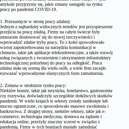
artykule przyjrzymy się, jakie zmiany nastąpiły na rynku
pracy po pandemii COVID-19.
1. Przesunięcie w stronę pracy zdalnej:
Jednym z najbardziej widocznych trendów jest przyspieszenie
przejścia na pracę zdalną. Firmy na całym świecie były
zmuszone dostosować się do nowej rzeczywistości i
wprowadzić zdalne tryby pracy. To z kolei spowodowało
wzrost zapotrzebowania na narzędzia komunikacji w
chmurze, takie jak aplikacje telekonferencyjne, a także rozwój
usług związanych z tworzeniem i utrzymaniem infrastruktury
technologicznej potrzebnej do pracy na odległość. Praca
zdalna stała się normą dla wielu osób, a wiele firm zaczęło
rozważać wprowadzenie elastycznych form zatrudnienia.
2. Zmiana w strukturze rynku pracy:
Niektóre branże, takie jak turystyka, hotelarstwo, gastronomia
czy rozrywka, doświadczyły szczególnie dotkliwych skutków
pandemii. W wielu krajach te sektory zostały zamknięte lub
mocno ograniczone, co spowodowało masowe zwolnienia i
bankructwa. Z drugiej strony, niektóre sektory, takie jak e-
commerce, technologia medyczna, dostawa na żądanie i
edukacja online, przeżyły znaczny wzrost w związku z
pandemią. Firmy w tych branżach musiały zatrudniać