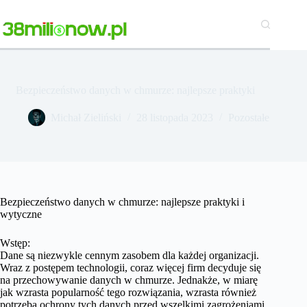
Przejdź
do
treści
Bezpieczeństwo danych w chmurze: najlepsze praktyki
Michał Zieliński
28 listopada 2023
Pozostałe
Bezpieczeństwo danych w chmurze: najlepsze praktyki i
wytyczne
Wstęp:
Dane są niezwykle cennym zasobem dla każdej organizacji.
Wraz z postępem technologii, coraz więcej firm decyduje się
na przechowywanie danych w chmurze. Jednakże, w miarę
jak wzrasta popularność tego rozwiązania, wzrasta również
potrzeba ochrony tych danych przed wszelkimi zagrożeniami.