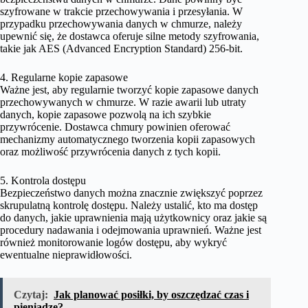
szyfrowane w trakcie przechowywania i przesyłania. W
przypadku przechowywania danych w chmurze, należy
upewnić się, że dostawca oferuje silne metody szyfrowania,
takie jak AES (Advanced Encryption Standard) 256-bit.
4. Regularne kopie zapasowe
Ważne jest, aby regularnie tworzyć kopie zapasowe danych
przechowywanych w chmurze. W razie awarii lub utraty
danych, kopie zapasowe pozwolą na ich szybkie
przywrócenie. Dostawca chmury powinien oferować
mechanizmy automatycznego tworzenia kopii zapasowych
oraz możliwość przywrócenia danych z tych kopii.
5. Kontrola dostępu
Bezpieczeństwo danych można znacznie zwiększyć poprzez
skrupulatną kontrolę dostępu. Należy ustalić, kto ma dostęp
do danych, jakie uprawnienia mają użytkownicy oraz jakie są
procedury nadawania i odejmowania uprawnień. Ważne jest
również monitorowanie logów dostępu, aby wykryć
ewentualne nieprawidłowości.
Czytaj:
Jak planować posiłki, by oszczędzać czas i
pieniądze?