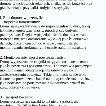
dronów w tych dwóch sektorach, analizując ich korzyści oraz
przedstawiając przypadki studyjne i statystyki.
I. Rola dronów w przemyśle:
1. Inspekcje infrastruktury:
Drony są wykorzystywane do inspekcji infrastruktury, takiej
jak linie energetyczne, mosty, rurociągi czy budynki
przemysłowe. Dzięki swojej zdolności do dotarcia w trudno
dostępne miejsca i dostarczania wysokiej jakości obrazów i
danych, drony mogą pomóc w wykrywaniu usterek,
monitorowaniu strukturalnym i ocenie stanu infrastruktury.
2. Monitorowanie jakości powietrza i emisji:
Drony wyposażone w czujniki mogą zbierać dane na temat
jakości powietrza i poziomu emisji. To umożliwia precyzyjne
monitorowanie i identyfikację obszarów o wysokim
zanieczyszczeniu powietrza. Takie informacje są nie tylko
istotne dla prowadzenia badań naukowych, ale również służą
jako podstawa do podejmowania skutecznych działań na
rzecz ochrony środowiska.
3. Transport towarów:
Drone dostarczające paczki to już nie przyszłość, ale
teraźniejszość. Wiele firm kurierskich testuje