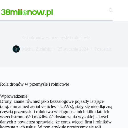
Przejdź
do
treści
Rola dronów w przemyśle i rolnictwie.
Michał Zieliński
25 stycznia 2024
Pozostałe
Rola dronów w przemyśle i rolnictwie
Wprowadzenie:
Drony, znane również jako bezzałogowe pojazdy latające
(ang. unmanned aerial vehicles – UAVs), stały się nieodłączną
częścią przemysłu i rolnictwa w ciągu ostatnich kilku lat. Ich
wszechstronność i możliwość dostarczania wysokiej jakości
danych z powietrza sprawiają, że coraz więcej firm i rolników
korzysta z ich usług. W tym artykule przyjrzymy się roli