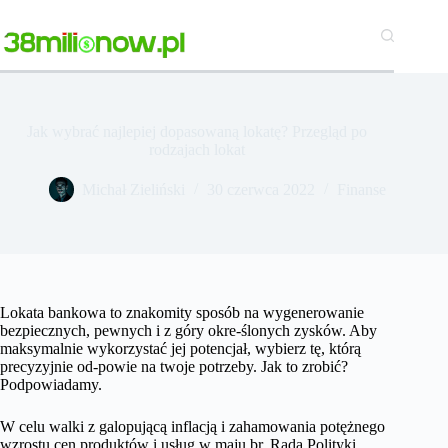
Przejdź
do
treści
Jak wybrać najlepiej dopasowaną lokatę? Przegląd po
rodzajach lokat
Michał Zieliński
30 czerwca 2022
Finanse
Lokata bankowa to znakomity sposób na wygenerowanie
bezpiecznych, pewnych i z góry okre-ślonych zysków. Aby
maksymalnie wykorzystać jej potencjał, wybierz tę, którą
precyzyjnie od-powie na twoje potrzeby. Jak to zrobić?
Podpowiadamy.
W celu walki z galopującą inflacją i zahamowania potężnego
wzrostu cen produktów i usług w maju br. Rada Polityki