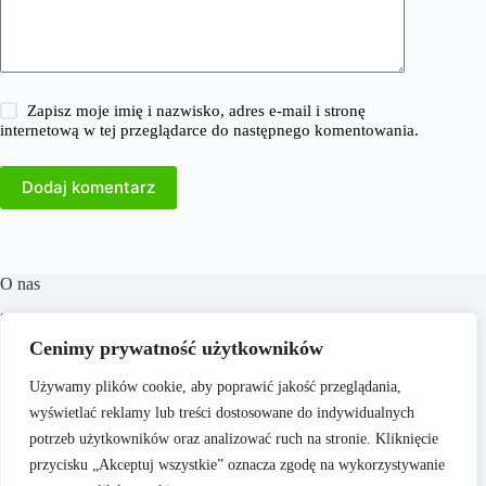
Zapisz moje imię i nazwisko, adres e-mail i stronę
internetową w tej przeglądarce do następnego komentowania.
Dodaj komentarz
O nas
​38Milionow.pl to portal internetowy oferujący aktualne
informacje i analizy z dziedzin takich jak biznes, finanse,
Cenimy prywatność użytkowników
praca, technologia, marketing i prawo. Naszym celem jest
dostarczanie rzetelnych treści, które wspierają czytelników w
Używamy plików cookie, aby poprawić jakość przeglądania,
podejmowaniu świadomych decyzji oraz inspirują do
wyświetlać reklamy lub treści dostosowane do indywidualnych
działania. Dbamy o to, aby nasze artykuły były zrozumiałe i
dostępne dla każdego, niezależnie od poziomu wiedzy.
potrzeb użytkowników oraz analizować ruch na stronie. Kliknięcie
przycisku „Akceptuj wszystkie” oznacza zgodę na wykorzystywanie