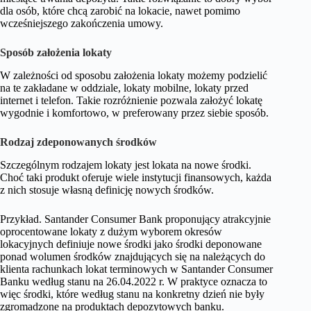
dla osób, które chcą zarobić na lokacie, nawet pomimo
wcześniejszego zakończenia umowy.
Spos
ó
b założenia lokaty
W zależności od sposobu założenia lokaty możemy podzielić
na te zakładane w oddziale, lokaty mobilne, lokaty przed
internet i telefon. Takie rozróżnienie pozwala założyć lokatę
wygodnie i komfortowo, w preferowany przez siebie sposób.
Rodzaj zdeponowanych środk
ó
w
Szczególnym rodzajem lokaty jest lokata na nowe środki.
Choć taki produkt oferuje wiele instytucji finansowych, każda
z nich stosuje własną definicję nowych środków.
Przykład. Santander Consumer Bank proponujący atrakcyjnie
oprocentowane lokaty z dużym wyborem okresów
lokacyjnych definiuje nowe środki jako środki deponowane
ponad wolumen środków znajdujących się na należących do
klienta rachunkach lokat terminowych w Santander Consumer
Banku według stanu na 26.04.2022 r. W praktyce oznacza to
więc środki, które według stanu na konkretny dzień nie były
zgromadzone na produktach depozytowych banku.