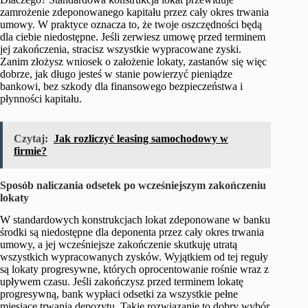
zamrożenie zdeponowanego kapitału przez cały okres trwania
umowy. W praktyce oznacza to, że twoje oszczędności będą
dla ciebie niedostępne. Jeśli zerwiesz umowę przed terminem
jej zakończenia, stracisz wszystkie wypracowane zyski.
Zanim złożysz wniosek o założenie lokaty, zastanów się więc
dobrze, jak długo jesteś w stanie powierzyć pieniądze
bankowi, bez szkody dla finansowego bezpieczeństwa i
płynności kapitału.
Czytaj:
Jak rozliczyć leasing samochodowy w
firmie?
Spos
ó
b naliczania odsetek po wcześniejszym zakończeniu
lokaty
W standardowych konstrukcjach lokat zdeponowane w banku
środki są niedostępne dla deponenta przez cały okres trwania
umowy, a jej wcześniejsze zakończenie skutkuję utratą
wszystkich wypracowanych zysków. Wyjątkiem od tej reguły
są lokaty progresywne, których oprocentowanie rośnie wraz z
upływem czasu. Jeśli zakończysz przed terminem lokatę
progresywną, bank wypłaci odsetki za wszystkie pełne
miesiące trwania depozytu. Takie rozwiązanie to dobry wybór