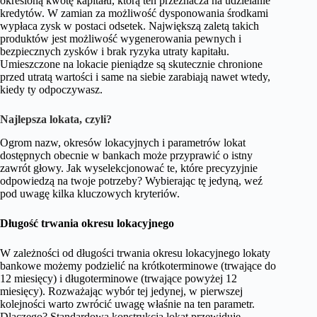
określoną kwotę kapitału, którą ten przeznacza na udzielanie
kredytów. W zamian za możliwość dysponowania środkami
wypłaca zysk w postaci odsetek. Największą zaletą takich
produktów jest możliwość wygenerowania pewnych i
bezpiecznych zysków i brak ryzyka utraty kapitału.
Umieszczone na lokacie pieniądze są skutecznie chronione
przed utratą wartości i same na siebie zarabiają nawet wtedy,
kiedy ty odpoczywasz.
Najlepsza lokata, czyli?
Ogrom nazw, okresów lokacyjnych i parametrów lokat
dostępnych obecnie w bankach może przyprawić o istny
zawrót głowy. Jak wyselekcjonować te, które precyzyjnie
odpowiedzą na twoje potrzeby? Wybierając tę jedyną, weź
pod uwagę kilka kluczowych kryteriów.
Długość trwania okresu lokacyjnego
W zależności od długości trwania okresu lokacyjnego lokaty
bankowe możemy podzielić na krótkoterminowe (trwające do
12 miesięcy) i długoterminowe (trwające powyżej 12
miesięcy). Rozważając wybór tej jedynej, w pierwszej
kolejności warto zwrócić uwagę właśnie na ten parametr.
Dlaczego? Standardowa konstrukcja lokat przewiduje