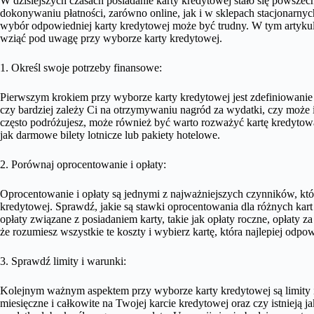
W dzisiejszych czasach posiadanie karty kredytowej stało się powsze
dokonywaniu płatności, zarówno online, jak i w sklepach stacjonarny
wybór odpowiedniej karty kredytowej może być trudny. W tym artykul
wziąć pod uwagę przy wyborze karty kredytowej.
1. Określ swoje potrzeby finansowe:
Pierwszym krokiem przy wyborze karty kredytowej jest zdefiniowanie
czy bardziej zależy Ci na otrzymywaniu nagród za wydatki, czy może in
często podróżujesz, może również być warto rozważyć kartę kredytową
jak darmowe bilety lotnicze lub pakiety hotelowe.
2. Porównaj oprocentowanie i opłaty:
Oprocentowanie i opłaty są jednymi z najważniejszych czynników, kt
kredytowej. Sprawdź, jakie są stawki oprocentowania dla różnych kar
opłaty związane z posiadaniem karty, takie jak opłaty roczne, opłaty 
że rozumiesz wszystkie te koszty i wybierz kartę, która najlepiej o
3. Sprawdź limity i warunki:
Kolejnym ważnym aspektem przy wyborze karty kredytowej są limity i w
miesięczne i całkowite na Twojej karcie kredytowej oraz czy istnieją