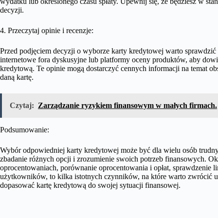
wydatku lub określonego czasu spłaty. Upewnij się, że będziesz w st
decyzji.
4. Przeczytaj opinie i recenzje:
Przed podjęciem decyzji o wyborze karty kredytowej warto sprawdzić
internetowe fora dyskusyjne lub platformy oceny produktów, aby dowied
kredytową. Te opinie mogą dostarczyć cennych informacji na temat obsł
daną kartę.
Czytaj:
Zarządzanie ryzykiem finansowym w małych firmach.
Podsumowanie:
Wybór odpowiedniej karty kredytowej może być dla wielu osób trudny
zbadanie różnych opcji i zrozumienie swoich potrzeb finansowych. Okr
oprocentowaniach, porównanie oprocentowania i opłat, sprawdzenie li
użytkowników, to kilka istotnych czynników, na które warto zwrócić
dopasować kartę kredytową do swojej sytuacji finansowej.