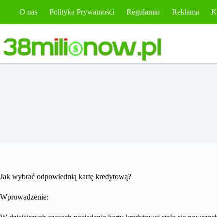
Przejdź
O nas
Polityka Prywatności
Regulamin
Reklama
K
do
treści
Jak wybrać odpowiednią kartę kredytową?
Wprowadzenie: