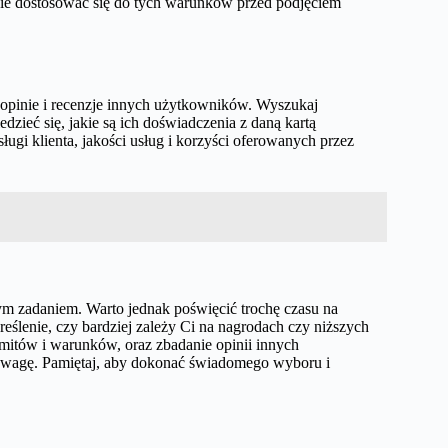
anie dostosować się do tych warunków przed podjęciem
 opinie i recenzje innych użytkowników. Wyszukaj
zieć się, jakie są ich doświadczenia z daną kartą
ugi klienta, jakości usług i korzyści oferowanych przez
m zadaniem. Warto jednak poświęcić trochę czasu na
eślenie, czy bardziej zależy Ci na nagrodach czy niższych
mitów i warunków, oraz zbadanie opinii innych
 uwagę. Pamiętaj, aby dokonać świadomego wyboru i