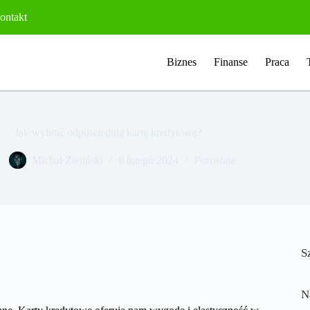
ontakt
Biznes
Finanse
Praca
Jak wybrać odpowiednią kartę kredytową?
Michał Zieliński
8 lutego 2024
Pozostałe
S
N