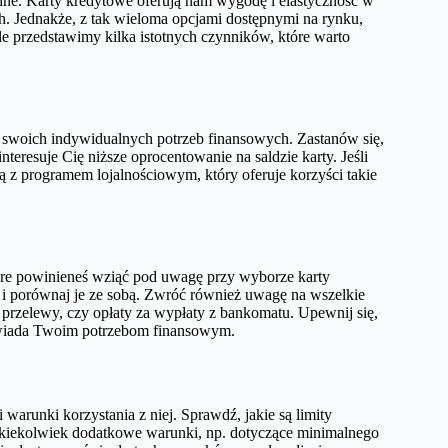
chne. Karty kredytowe oferują nam wygodę i elastyczność w
ch. Jednakże, z tak wieloma opcjami dostępnymi na rynku,
e przedstawimy kilka istotnych czynników, które warto
 swoich indywidualnych potrzeb finansowych. Zastanów się,
teresuje Cię niższe oprocentowanie na saldzie karty. Jeśli
 z programem lojalnościowym, który oferuje korzyści takie
óre powinieneś wziąć pod uwagę przy wyborze karty
t i porównaj je ze sobą. Zwróć również uwagę na wszelkie
za przelewy, czy opłaty za wypłaty z bankomatu. Upewnij się,
dpowiada Twoim potrzebom finansowym.
arunki korzystania z niej. Sprawdź, jakie są limity
 jakiekolwiek dodatkowe warunki, np. dotyczące minimalnego