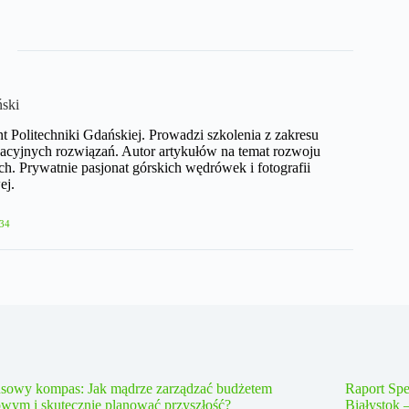
ński
nt Politechniki Gdańskiej. Prowadzi szkolenia z zakresu
acyjnych rozwiązań. Autor artykułów na temat rozwoju
h. Prywatnie pasjonat górskich wędrówek i fotografii
ej.
34
nsowy kompas: Jak mądrze zarządzać budżetem
Raport Spe
wym i skutecznie planować przyszłość?
Białystok 