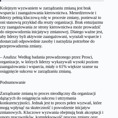
Kolejnym wyzwaniem w zarządzaniu zmianą jest brak
wsparcia i zaangażowania kierownictwa. Menedżerowie i
liderzy pełnią kluczową rolę w procesie zmiany, ponieważ to
oni stanowią przykład dla reszty organizacji. Brak entuzjazmu
czy zaangażowania ze strony kierownictwa może prowadzić
do niepowodzenia inicjatywy zmianowej. Dlatego ważne jest,
aby liderzy byli aktywnie zaangażowani, wyrażali wsparcie i
dostarczali odpowiednie zasoby i narzędzia potrzebne do
przeprowadzenia zmiany.
– Analiza: Według badania prowadzonego przez Prosci,
organizacje, w których liderzy wykazywali wysoki poziom
zaangażowania i wsparcia, miały o 61% większe szanse na
osiągnięcie sukcesu w zarządzaniu zmianą.
Podsumowanie
Zarządzanie zmianą to proces nieodłączny dla organizacji
dążących do osiągnięcia sukcesu i utrzymania
konkurencyjności. Jednak jest to proces pełen wyzwań, które
mogą wpłynąć na skuteczność i powodzenie inicjatyw
zmianowych. Kluczowe wyzwania obejmują brak akceptacji i
oporu pracowników, kompleksowość procesu zmiany oraz