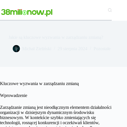
Przejdź
do
treści
Jakie są kluczowe wyzwania w zarządzaniu zmianą?
Michał Zieliński
29 sierpnia 2024
Pozostałe
Kluczowe wyzwania w zarządzaniu zmianą
Wprowadzenie
Zarządzanie zmianą jest nieodłącznym elementem działalności
organizacji w dzisiejszym dynamicznym środowisku
biznesowym. W kontekście szybko zmieniających się
technologii, rosnącej konkurencji i oczekiwań klientów,