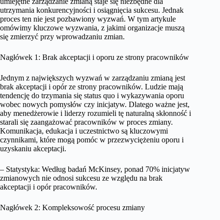
umiejętne zarządzanie zmianą staje się niezbędne dla
utrzymania konkurencyjności i osiągnięcia sukcesu. Jednak
proces ten nie jest pozbawiony wyzwań. W tym artykule
omówimy kluczowe wyzwania, z jakimi organizacje muszą
się zmierzyć przy wprowadzaniu zmian.
Nagłówek 1: Brak akceptacji i oporu ze strony pracowników
Jednym z największych wyzwań w zarządzaniu zmianą jest
brak akceptacji i opór ze strony pracowników. Ludzie mają
tendencję do trzymania się status quo i wykazywania oporu
wobec nowych pomysłów czy inicjatyw. Dlatego ważne jest,
aby menedżerowie i liderzy rozumieli tę naturalną skłonność i
starali się zaangażować pracowników w proces zmiany.
Komunikacja, edukacja i uczestnictwo są kluczowymi
czynnikami, które mogą pomóc w przezwyciężeniu oporu i
uzyskaniu akceptacji.
– Statystyka: Według badań McKinsey, ponad 70% inicjatyw
zmianowych nie odnosi sukcesu ze względu na brak
akceptacji i opór pracowników.
Nagłówek 2: Kompleksowość procesu zmiany