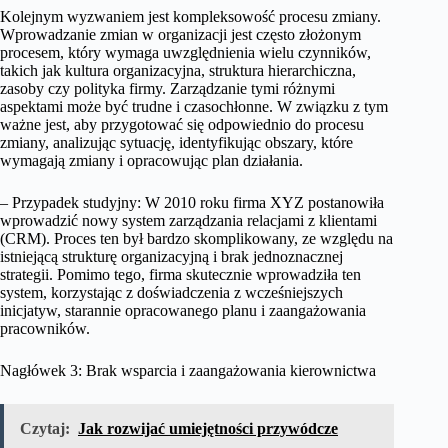
Kolejnym wyzwaniem jest kompleksowość procesu zmiany.
Wprowadzanie zmian w organizacji jest często złożonym
procesem, który wymaga uwzględnienia wielu czynników,
takich jak kultura organizacyjna, struktura hierarchiczna,
zasoby czy polityka firmy. Zarządzanie tymi różnymi
aspektami może być trudne i czasochłonne. W związku z tym
ważne jest, aby przygotować się odpowiednio do procesu
zmiany, analizując sytuację, identyfikując obszary, które
wymagają zmiany i opracowując plan działania.
– Przypadek studyjny: W 2010 roku firma XYZ postanowiła
wprowadzić nowy system zarządzania relacjami z klientami
(CRM). Proces ten był bardzo skomplikowany, ze względu na
istniejącą strukturę organizacyjną i brak jednoznacznej
strategii. Pomimo tego, firma skutecznie wprowadziła ten
system, korzystając z doświadczenia z wcześniejszych
inicjatyw, starannie opracowanego planu i zaangażowania
pracowników.
Nagłówek 3: Brak wsparcia i zaangażowania kierownictwa
Czytaj:
Jak rozwijać umiejętności przywódcze