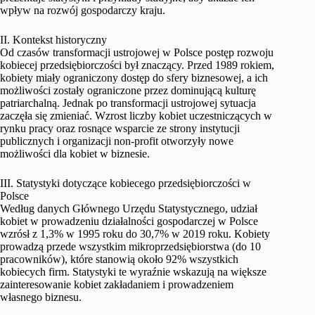
wpływ na rozwój gospodarczy kraju.
II. Kontekst historyczny
Od czasów transformacji ustrojowej w Polsce postęp rozwoju
kobiecej przedsiębiorczości był znaczący. Przed 1989 rokiem,
kobiety miały ograniczony dostęp do sfery biznesowej, a ich
możliwości zostały ograniczone przez dominującą kulturę
patriarchalną. Jednak po transformacji ustrojowej sytuacja
zaczęła się zmieniać. Wzrost liczby kobiet uczestniczących w
rynku pracy oraz rosnące wsparcie ze strony instytucji
publicznych i organizacji non-profit otworzyły nowe
możliwości dla kobiet w biznesie.
III. Statystyki dotyczące kobiecego przedsiębiorczości w
Polsce
Według danych Głównego Urzędu Statystycznego, udział
kobiet w prowadzeniu działalności gospodarczej w Polsce
wzrósł z 1,3% w 1995 roku do 30,7% w 2019 roku. Kobiety
prowadzą przede wszystkim mikroprzedsiębiorstwa (do 10
pracowników), które stanowią około 92% wszystkich
kobiecych firm. Statystyki te wyraźnie wskazują na większe
zainteresowanie kobiet zakładaniem i prowadzeniem
własnego biznesu.