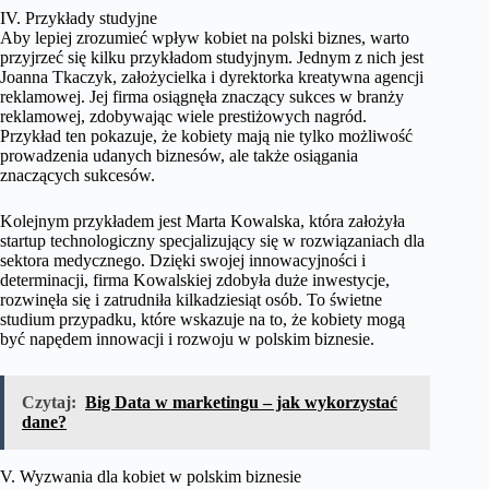
IV. Przykłady studyjne
Aby lepiej zrozumieć wpływ kobiet na polski biznes, warto
przyjrzeć się kilku przykładom studyjnym. Jednym z nich jest
Joanna Tkaczyk, założycielka i dyrektorka kreatywna agencji
reklamowej. Jej firma osiągnęła znaczący sukces w branży
reklamowej, zdobywając wiele prestiżowych nagród.
Przykład ten pokazuje, że kobiety mają nie tylko możliwość
prowadzenia udanych biznesów, ale także osiągania
znaczących sukcesów.
Kolejnym przykładem jest Marta Kowalska, która założyła
startup technologiczny specjalizujący się w rozwiązaniach dla
sektora medycznego. Dzięki swojej innowacyjności i
determinacji, firma Kowalskiej zdobyła duże inwestycje,
rozwinęła się i zatrudniła kilkadziesiąt osób. To świetne
studium przypadku, które wskazuje na to, że kobiety mogą
być napędem innowacji i rozwoju w polskim biznesie.
Czytaj:
Big Data w marketingu – jak wykorzystać
dane?
V. Wyzwania dla kobiet w polskim biznesie