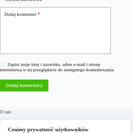
Dodaj komentarz
*
Zapisz moje imię i nazwisko, adres e-mail i stronę
internetową w tej przeglądarce do następnego komentowania.
Dodaj komentarz
O nas
​38Milionow.pl to portal internetowy oferujący aktualne
informacje i analizy z dziedzin takich jak biznes, finanse,
Cenimy prywatność użytkowników
praca, technologia, marketing i prawo. Naszym celem jest