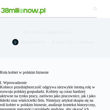
Przejdź
do
treści
Rola kobiet w polskim biznesie.
Michał Zieliński
28 lutego 2024
Pozostałe
Rola kobiet w polskim biznesie
I. Wprowadzenie
Kobiece przedsiębiorczość odgrywa niezwykle istotną rolę w
rozwoju polskiej gospodarki. Kobiety są coraz bardziej
aktywne na rynku pracy, zarówno jako pracownice, jak i jako
liderki oraz właścicielki firm. Niniejszy artykuł skupia się na
roli kobiet w polskim biznesie, analizuje kontekst historyczny,
prezentuje statystyki i przykłady studyjne, aby ukazać ich