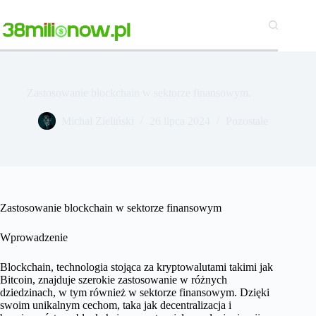
Przejdź
do
treści
Zastosowanie blockchain w sektorze finansowym.
Michał Zieliński
26 lipca 2024
Pozostałe
Zastosowanie blockchain w sektorze finansowym
Wprowadzenie
Blockchain, technologia stojąca za kryptowalutami takimi jak
Bitcoin, znajduje szerokie zastosowanie w różnych
dziedzinach, w tym również w sektorze finansowym. Dzięki
swoim unikalnym cechom, taka jak decentralizacja i