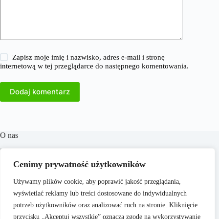
Zapisz moje imię i nazwisko, adres e-mail i stronę
internetową w tej przeglądarce do następnego komentowania.
Dodaj komentarz
O nas
​38Milionow.pl to portal internetowy oferujący aktualne
informacje i analizy z dziedzin takich jak biznes, finanse,
Cenimy prywatność użytkowników
praca, technologia, marketing i prawo. Naszym celem jest
dostarczanie rzetelnych treści, które wspierają czytelników w
Używamy plików cookie, aby poprawić jakość przeglądania,
podejmowaniu świadomych decyzji oraz inspirują do
wyświetlać reklamy lub treści dostosowane do indywidualnych
działania. Dbamy o to, aby nasze artykuły były zrozumiałe i
dostępne dla każdego, niezależnie od poziomu wiedzy.
potrzeb użytkowników oraz analizować ruch na stronie. Kliknięcie
przycisku „Akceptuj wszystkie” oznacza zgodę na wykorzystywanie