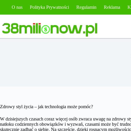
Przejdź
O nas
Polityka Prywatności
Regulamin
Reklama
K
do
treści
Zdrowy styl życia – jak technologia może pomóc?
W dzisiejszych czasach coraz więcej osób zwraca uwagę na zdrowy styl 
natłoku codziennych obowiązków i wyzwań, czasami może być trudno 
skutecznie zadbać o siebie. Na szczęście, dzięki rosnącym możliwoś