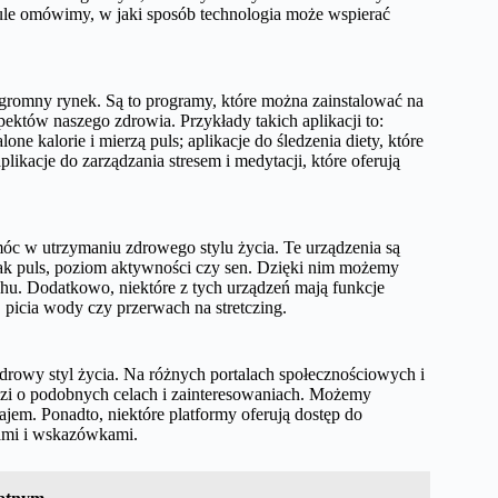
ule omówimy, w jaki sposób technologia może wspierać
gromny rynek. Są to programy, które można zainstalować na
pektów naszego zdrowia. Przykłady takich aplikacji to:
one kalorie i mierzą puls; aplikacje do śledzenia diety, które
ikacje do zarządzania stresem i medytacji, które oferują
móc w utrzymaniu zdrowego stylu życia. Te urządzenia są
 jak puls, poziom aktywności czy sen. Dzięki nim możemy
uchu. Dodatkowo, niektóre z tych urządzeń mają funkcje
picia wody czy przerwach na stretczing.
drowy styl życia. Na różnych portalach społecznościowych i
dzi o podobnych celach i zainteresowaniach. Możemy
ajem. Ponadto, niektóre platformy oferują dostęp do
dami i wskazówkami.