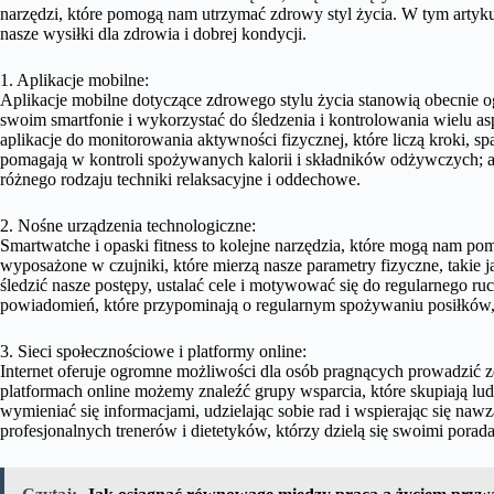
narzędzi, które pomogą nam utrzymać zdrowy styl życia. W tym artyk
nasze wysiłki dla zdrowia i dobrej kondycji.
1. Aplikacje mobilne:
Aplikacje mobilne dotyczące zdrowego stylu życia stanowią obecnie o
swoim smartfonie i wykorzystać do śledzenia i kontrolowania wielu as
aplikacje do monitorowania aktywności fizycznej, które liczą kroki, spal
pomagają w kontroli spożywanych kalorii i składników odżywczych; apl
różnego rodzaju techniki relaksacyjne i oddechowe.
2. Nośne urządzenia technologiczne:
Smartwatche i opaski fitness to kolejne narzędzia, które mogą nam po
wyposażone w czujniki, które mierzą nasze parametry fizyczne, takie
śledzić nasze postępy, ustalać cele i motywować się do regularnego r
powiadomień, które przypominają o regularnym spożywaniu posiłków, 
3. Sieci społecznościowe i platformy online:
Internet oferuje ogromne możliwości dla osób pragnących prowadzić z
platformach online możemy znaleźć grupy wsparcia, które skupiają lu
wymieniać się informacjami, udzielając sobie rad i wspierając się nawz
profesjonalnych trenerów i dietetyków, którzy dzielą się swoimi pora