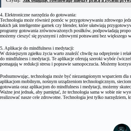
Czytaj:
Jak osiągnąć równowagę między pracą a życiem pry
4. Elektroniczne narzędzia do gotowania:
Technologia może również pomóc w przygotowywaniu zdrowego jedzeni
takich jak inteligentne garnek czy blender, które ułatwiają przygoto
programy gotowania zrównoważonych posiłków, podpowiadają proporc
możemy cieszyć się pysznymi i zdrowymi potrawami bez większego w
5. Aplikacje do mindfulness i medytacji:
W dzisiejszym zgiełku życia warto znaleźć chwilę na odprężenie i re
do mindfulness i medytacji. Te aplikacje oferują szeroki wybór ćwicze
pomagają w redukcji stresu i poprawie samopoczucia. Możemy korzyst
Podsumowując, technologia może być niezastąpionym wsparciem dla n
aplikacjom mobilnym, nośnym urządzeniom technologicznym, sieciom
gotowania oraz aplikacjom do mindfulness i medytacji, możemy skutec
Ważne jest jednak, aby pamiętać, że technologia sama w sobie nie wys
realizować nasze cele zdrowotne. Technologia jest tylko narzędziem, k