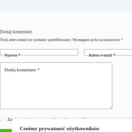
Dodaj komentarz
Twój adres email nie zostanie opublikowany.
Wymagane pola są oznaczone
*
Nazwa
*
Adres e-mail
*
Dodaj komentarz
*
Zapisz moje imię i nazwisko, adres e-mail i stronę internetową w 
Cenimy prywatność użytkowników