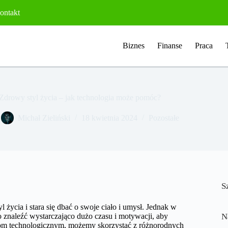
ontakt
Biznes
Finanse
Praca
Zdrowy styl życia – jak technologia może pomóc?
Michał Zieliński
18 kwietnia 2024
Pozostałe
S
życia i stara się dbać o swoje ciało i umysł. Jednak w
znaleźć wystarczająco dużo czasu i motywacji, aby
N
ciom technologicznym, możemy skorzystać z różnorodnych