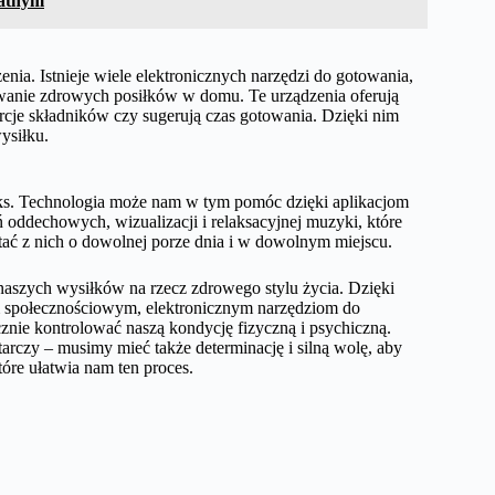
watnym
a. Istnieje wiele elektronicznych narzędzi do gotowania,
wywanie zdrowych posiłków w domu. Te urządzenia oferują
je składników czy sugerują czas gotowania. Dzięki nim
ysiłku.
laks. Technologia może nam w tym pomóc dzięki aplikacjom
ń oddechowych, wizualizacji i relaksacyjnej muzyki, które
ać z nich o dowolnej porze dnia i w dowolnym miejscu.
aszych wysiłków na rzecz zdrowego stylu życia. Dzięki
 społecznościowym, elektronicznym narzędziom do
znie kontrolować naszą kondycję fizyczną i psychiczną.
tarczy – musimy mieć także determinację i silną wolę, aby
tóre ułatwia nam ten proces.