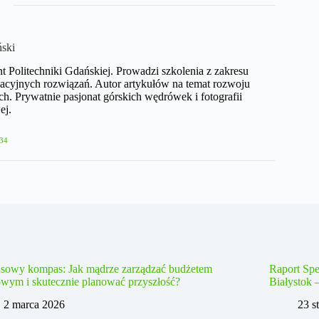
ński
nt Politechniki Gdańskiej. Prowadzi szkolenia z zakresu
acyjnych rozwiązań. Autor artykułów na temat rozwoju
h. Prywatnie pasjonat górskich wędrówek i fotografii
ej.
34
nsowy kompas: Jak mądrze zarządzać budżetem
Raport Spe
wym i skutecznie planować przyszłość?
Białystok 
2 marca 2026
23 s