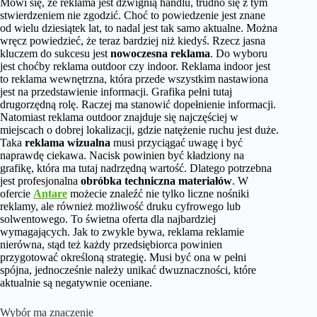
Mówi się, że reklama jest dźwignią handlu, trudno się z tym
stwierdzeniem nie zgodzić. Choć to powiedzenie jest znane
od wielu dziesiątek lat, to nadal jest tak samo aktualne. Można
wręcz powiedzieć, że teraz bardziej niż kiedyś. Rzecz jasna
kluczem do sukcesu jest
nowoczesna reklama
. Do wyboru
jest choćby reklama outdoor czy indoor. Reklama indoor jest
to reklama wewnętrzna, która przede wszystkim nastawiona
jest na przedstawienie informacji. Grafika pełni tutaj
drugorzędną rolę. Raczej ma stanowić dopełnienie informacji.
Natomiast reklama outdoor znajduje się najczęściej w
miejscach o dobrej lokalizacji, gdzie natężenie ruchu jest duże.
Taka
reklama wizualna
musi przyciągać uwagę i być
naprawdę ciekawa. Nacisk powinien być kładziony na
grafikę, która ma tutaj nadrzędną wartość. Dlatego potrzebna
jest profesjonalna
obróbka techniczna materiałów
. W
ofercie
Antare
możecie znaleźć nie tylko liczne nośniki
reklamy, ale również możliwość druku cyfrowego lub
solwentowego. To świetna oferta dla najbardziej
wymagających. Jak to zwykle bywa, reklama reklamie
nierówna, stąd też każdy przedsiębiorca powinien
przygotować określoną strategię. Musi być ona w pełni
spójna, jednocześnie należy unikać dwuznaczności, które
aktualnie są negatywnie oceniane.
Wybór ma znaczenie