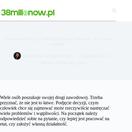
Przejdź
do
treści
Praca na etacie czy praca na własny rachunek – co warto
wybrać?
Katarzyna Lewandowska
23 grudnia 2022
Biznes
,
Marketing
,
Praca
Wiele osób poszukuje swojej drogi zawodowej. Trzeba
przyznać, że nie jest to łatwe. Podjęcie decyzji, czym
człowiek chce się zajmować może rzeczywiście nastręczać
wielu problemów i wątpliwości. Na początek należy
odpowiedzieć sobie na pytanie, czy lepiej jest pracować na
etat, czy założyć własną działalność.