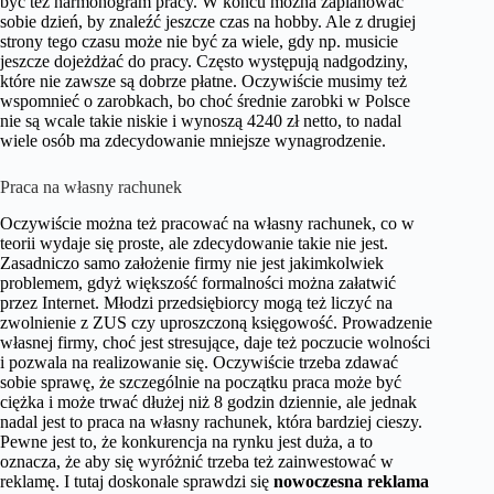
być też harmonogram pracy. W końcu można zaplanować
sobie dzień, by znaleźć jeszcze czas na hobby. Ale z drugiej
strony tego czasu może nie być za wiele, gdy np. musicie
jeszcze dojeżdżać do pracy. Często występują nadgodziny,
które nie zawsze są dobrze płatne. Oczywiście musimy też
wspomnieć o zarobkach, bo choć średnie zarobki w Polsce
nie są wcale takie niskie i wynoszą 4240 zł netto, to nadal
wiele osób ma zdecydowanie mniejsze wynagrodzenie.
Praca na własny rachunek
Oczywiście można też pracować na własny rachunek, co w
teorii wydaje się proste, ale zdecydowanie takie nie jest.
Zasadniczo samo założenie firmy nie jest jakimkolwiek
problemem, gdyż większość formalności można załatwić
przez Internet. Młodzi przedsiębiorcy mogą też liczyć na
zwolnienie z ZUS czy uproszczoną księgowość. Prowadzenie
własnej firmy, choć jest stresujące, daje też poczucie wolności
i pozwala na realizowanie się. Oczywiście trzeba zdawać
sobie sprawę, że szczególnie na początku praca może być
ciężka i może trwać dłużej niż 8 godzin dziennie, ale jednak
nadal jest to praca na własny rachunek, która bardziej cieszy.
Pewne jest to, że konkurencja na rynku jest duża, a to
oznacza, że aby się wyróżnić trzeba też zainwestować w
reklamę. I tutaj doskonale sprawdzi się
nowoczesna reklama