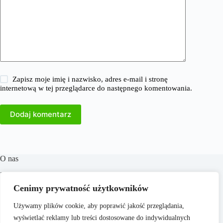
Zapisz moje imię i nazwisko, adres e-mail i stronę
internetową w tej przeglądarce do następnego komentowania.
Dodaj komentarz
O nas
​38Milionow.pl to portal internetowy oferujący aktualne
informacje i analizy z dziedzin takich jak biznes, finanse,
Cenimy prywatność użytkowników
praca, technologia, marketing i prawo. Naszym celem jest
dostarczanie rzetelnych treści, które wspierają czytelników w
Używamy plików cookie, aby poprawić jakość przeglądania,
podejmowaniu świadomych decyzji oraz inspirują do
wyświetlać reklamy lub treści dostosowane do indywidualnych
działania. Dbamy o to, aby nasze artykuły były zrozumiałe i